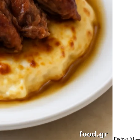
Εικόνα AI —