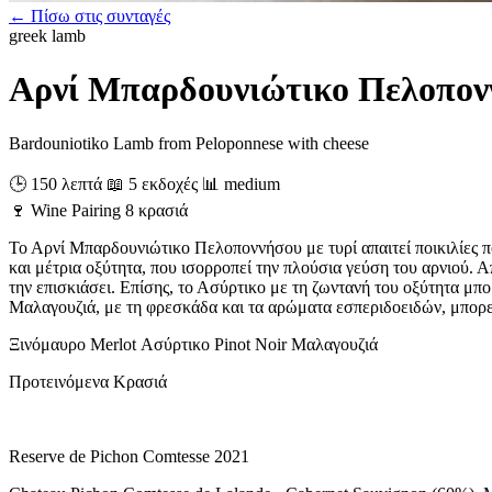
← Πίσω στις συνταγές
greek
lamb
Αρνί Μπαρδουνιώτικο Πελοπονν
Bardouniotiko Lamb from Peloponnese with cheese
🕒 150 λεπτά
📖 5 εκδοχές
📊 medium
🍷
Wine Pairing
8 κρασιά
Το Αρνί Μπαρδουνιώτικο Πελοποννήσου με τυρί απαιτεί ποικιλίες 
και μέτρια οξύτητα, που ισορροπεί την πλούσια γεύση του αρνιού. Α
την επισκιάσει. Επίσης, το Ασύρτικο με τη ζωντανή του οξύτητα μπορ
Μαλαγουζιά, με τη φρεσκάδα και τα αρώματα εσπεριδοειδών, μπορεί
Ξινόμαυρο
Merlot
Ασύρτικο
Pinot Noir
Μαλαγουζιά
Προτεινόμενα Κρασιά
Reserve de Pichon Comtesse 2021