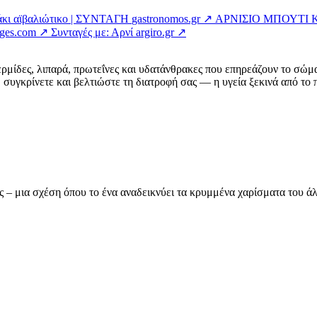
κι αϊβαλιώτικο | ΣΥΝΤΑΓΗ
gastronomos.gr ↗
ΑΡΝΙΣΙΟ ΜΠΟΥΤΙ 
ages.com ↗
Συνταγές με: Αρνί
argiro.gr ↗
ερμίδες, λιπαρά, πρωτεΐνες και υδατάνθρακες που επηρεάζουν το σώμ
συγκρίνετε και βελτιώστε τη διατροφή σας — η υγεία ξεκινά από το π
ας – μια σχέση όπου το ένα αναδεικνύει τα κρυμμένα χαρίσματα του 