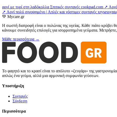
αρνί με τυρί στη λαδόκολλα Σπιτικές συνταγές
cookpad.com ↗
Αρνά
↗
Αρνί πολύ σιγοψημένο | Απλές και νόστιμες συνταγές
xrysessynt
💚
Mycare.gr
Η σωστή διατροφή είναι ο πυλώνας της υγείας. Κάθε πιάτο κρύβει θ
κάνουμε συνειδητές επιλογές για ισορροπημένα γεύματα. Μετρήστε, 
Μάθε περισσότερα →
Το φαγητό και το κρασί είναι το απόλυτο «ζευγάρι» της γαστρονομί
απλώς ένα γεύμα, αλλά μια αρμονική συμφωνία γεύσεων.
Υποστήριξη
Συνταγές
Σύνδεση
Περισσότερα