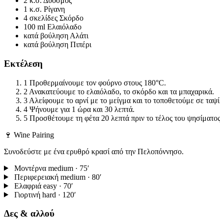
2 κ.σ.
Δυόσμος
1 κ.σ.
Ρίγανη
4 σκελίδες
Σκόρδο
100 ml
Ελαιόλαδο
κατά βούληση
Αλάτι
κατά βούληση
Πιπέρι
Εκτέλεση
1
Προθερμαίνουμε τον φούρνο στους 180°C.
2
Ανακατεύουμε το ελαιόλαδο, το σκόρδο και τα μπαχαρικά.
3
Αλείφουμε το αρνί με το μείγμα και το τοποθετούμε σε ταψί
4
Ψήνουμε για 1 ώρα και 30 λεπτά.
5
Προσθέτουμε τη φέτα 20 λεπτά πριν το τέλος του ψησίματος
🍷 Wine Pairing
Συνοδεύστε με ένα ερυθρό κρασί από την Πελοπόννησο.
Μοντέρνα
medium · 75′
Περιφερειακή
medium · 80′
Ελαφριά
easy · 70′
Γιορτινή
hard · 120′
Δες & αλλού