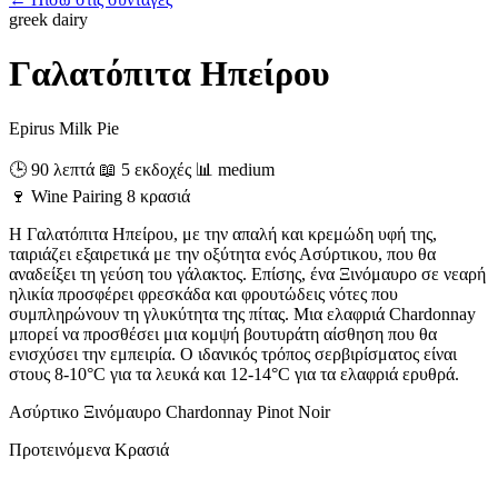
greek
dairy
Γαλατόπιτα Ηπείρου
Epirus Milk Pie
🕒 90 λεπτά
📖 5 εκδοχές
📊 medium
🍷
Wine Pairing
8 κρασιά
Η Γαλατόπιτα Ηπείρου, με την απαλή και κρεμώδη υφή της,
ταιριάζει εξαιρετικά με την οξύτητα ενός Ασύρτικου, που θα
αναδείξει τη γεύση του γάλακτος. Επίσης, ένα Ξινόμαυρο σε νεαρή
ηλικία προσφέρει φρεσκάδα και φρουτώδεις νότες που
συμπληρώνουν τη γλυκύτητα της πίτας. Μια ελαφριά Chardonnay
μπορεί να προσθέσει μια κομψή βουτυράτη αίσθηση που θα
ενισχύσει την εμπειρία. Ο ιδανικός τρόπος σερβιρίσματος είναι
στους 8-10°C για τα λευκά και 12-14°C για τα ελαφριά ερυθρά.
Ασύρτικο
Ξινόμαυρο
Chardonnay
Pinot Noir
Προτεινόμενα Κρασιά