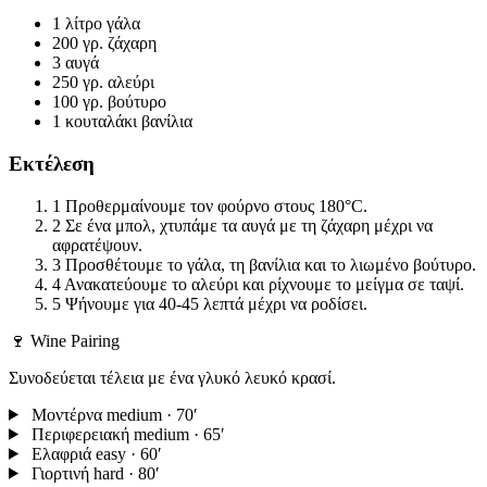
1 λίτρο
γάλα
200 γρ.
ζάχαρη
3
αυγά
250 γρ.
αλεύρι
100 γρ.
βούτυρο
1 κουταλάκι
βανίλια
Εκτέλεση
1
Προθερμαίνουμε τον φούρνο στους 180°C.
2
Σε ένα μπολ, χτυπάμε τα αυγά με τη ζάχαρη μέχρι να
αφρατέψουν.
3
Προσθέτουμε το γάλα, τη βανίλια και το λιωμένο βούτυρο.
4
Ανακατεύουμε το αλεύρι και ρίχνουμε το μείγμα σε ταψί.
5
Ψήνουμε για 40-45 λεπτά μέχρι να ροδίσει.
🍷 Wine Pairing
Συνοδεύεται τέλεια με ένα γλυκό λευκό κρασί.
Μοντέρνα
medium · 70′
Περιφερειακή
medium · 65′
Ελαφριά
easy · 60′
Γιορτινή
hard · 80′