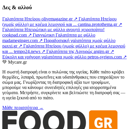
Δες & αλλού
Γαλατόπιτα Ηπείρου
olivemagazine.gr ↗
Γαλατόπιτα Ηπείρου
(χωρίς φύλλο) με κρέμα λεμονιού και ...
cantina.protothema.gr ↗
Γαλατόπιτα Ηπειρώτικη με φύλλο ανοιχτό χειροποίητο!
cookpad.com ↗
Γιαννιώτικη Γαλατόπιτα με φύλλο
madameginger.com ↗
Παραδοσιακή γαλατόπιτα χωρίς φύλλο
paxxi.gr ↗
Γαλατόπιτα Ηπείρου (χωρίς φύλλο) με κρέμα λεμονιού
και ...
tempo24.news ↗
Γαλατόπιτα της Αργυρώς
argiro.gr ↗
Εύκολη και γρήγορη γαλατόπιτα χωρίς φύλλο
petros-syrigos.com ↗
💚
Mycare.gr
Η σωστή διατροφή είναι ο πυλώνας της υγείας. Κάθε πιάτο κρύβει
θερμίδες, λιπαρά, πρωτεΐνες και υδατάνθρακες που επηρεάζουν το
σώμα μας. Γνωρίζοντας τη διατροφική αξία των τροφίμων,
μπορούμε να κάνουμε συνειδητές επιλογές για ισορροπημένα
γεύματα. Μετρήστε, συγκρίνετε και βελτιώστε τη διατροφή σας —
η υγεία ξεκινά από το πιάτο.
Μάθε περισσότερα →