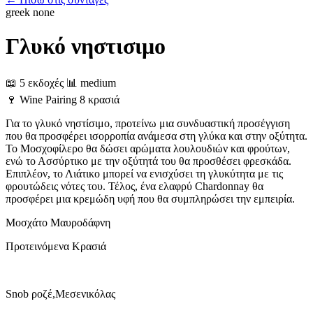
greek
none
Γλυκό νηστισιμο
📖 5 εκδοχές
📊 medium
🍷
Wine Pairing
8 κρασιά
Για το γλυκό νηστίσιμο, προτείνω μια συνδυαστική προσέγγιση
που θα προσφέρει ισορροπία ανάμεσα στη γλύκα και στην οξύτητα.
Το Μοσχοφίλερο θα δώσει αρώματα λουλουδιών και φρούτων,
ενώ το Ασσύρτικο με την οξύτητά του θα προσθέσει φρεσκάδα.
Επιπλέον, το Λιάτικο μπορεί να ενισχύσει τη γλυκύτητα με τις
φρουτώδεις νότες του. Τέλος, ένα ελαφρύ Chardonnay θα
προσφέρει μια κρεμώδη υφή που θα συμπληρώσει την εμπειρία.
Μοσχάτο
Μαυροδάφνη
Προτεινόμενα Κρασιά
Snob ροζέ,Μεσενικόλας