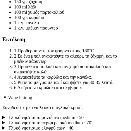
150 γρ.
ζάχαρη
100 ml
λάδι
100 ml
χυμός πορτοκαλιού
100 γρ.
καρύδια
1 κ.γ.
κανέλα
1 κ.γ.
μπέικιν πάουντερ
Εκτέλεση
1
Προθερμαίνετε τον φούρνο στους 180°C.
2
Σε ένα μπολ ανακατέψτε το αλεύρι, τη ζάχαρη, και το
μπέικιν πάουντερ.
3
Προσθέστε το λάδι και τον χυμό πορτοκαλιού και
ανακατέψτε καλά.
4
Ανακατέψτε τα καρύδια και την κανέλα.
5
Ρίξτε το μείγμα σε ταψί και ψήστε για 30-35 λεπτά.
6
Αφήστε να κρυώσει και σερβίρετε.
🍷 Wine Pairing
Συνοδεύστε με ένα λευκό ημιγλυκό κρασί.
Γλυκό νηστίσιμο μοντέρνο
medium · 50′
Γλυκό νηστίσιμο περιφερειακό
medium · 70′
Γλυκό νηστίσιμο ελαφρύ
easy · 40′