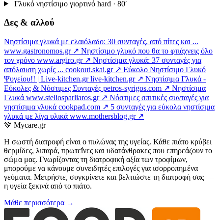
Γλυκό νηστίσιμο γιορτινό
hard · 80′
Δες & αλλού
Νηστίσιμα γλυκά με ελαιόλαδο: 30 συνταγές, από πίτες και ...
www.gastronomos.gr ↗
Νηστίσιμο γλυκό που θα το φτιάχνεις όλο
τον χρόνο
www.argiro.gr ↗
Νηστίσιμα γλυκά: 37 συνταγές για
απόλαυση χωρίς ...
cookout.skai.gr ↗
Εύκολο Νηστίσιμο Γλυκό
Ψυγείου!! | Live-kitchen.gr
live-kitchen.gr ↗
Νηστίσιμα Γλυκά -
Εύκολες & Νόστιμες Συνταγές
petros-syrigos.com ↗
Νηστίσιμα
Γλυκά
www.steliosparliaros.gr ↗
Νόστιμες σπιτικές συνταγές για
νηστίσιμα γλυκά
cookpad.com ↗
5 συνταγές για εύκολα νηστίσιμα
γλυκά με λίγα υλικά
www.mothersblog.gr ↗
💚
Mycare.gr
Η σωστή διατροφή είναι ο πυλώνας της υγείας. Κάθε πιάτο κρύβει
θερμίδες, λιπαρά, πρωτεΐνες και υδατάνθρακες που επηρεάζουν το
σώμα μας. Γνωρίζοντας τη διατροφική αξία των τροφίμων,
μπορούμε να κάνουμε συνειδητές επιλογές για ισορροπημένα
γεύματα. Μετρήστε, συγκρίνετε και βελτιώστε τη διατροφή σας —
η υγεία ξεκινά από το πιάτο.
Μάθε περισσότερα →