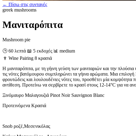
← Πίσω στις συνταγές
greek
mushrooms
Μανιταρόπιτα
Mushroom pie
🕒 60 λεπτά
📖 5 εκδοχές
📊 medium
🍷
Wine Pairing
8 κρασιά
Η μανιταρόπιτα, με τη γήινη γεύση των μανιταριών και την πλούσια 
τις νότες βατόμουρου συμπληρώνει τα γήινα αρώματα. Μια επιλογή Μ
φρουτώδεις και λουλουδένιες νότες του, προσθέτει μία κομψότητα π
αντίθεση. Προτείνω να σερβίρετε το κρασί στους 12-14°C για να αν
Ξινόμαυρο
Μαλαγουζιά
Pinot Noir
Sauvignon Blanc
Προτεινόμενα Κρασιά
Snob ροζέ,Μεσενικόλας