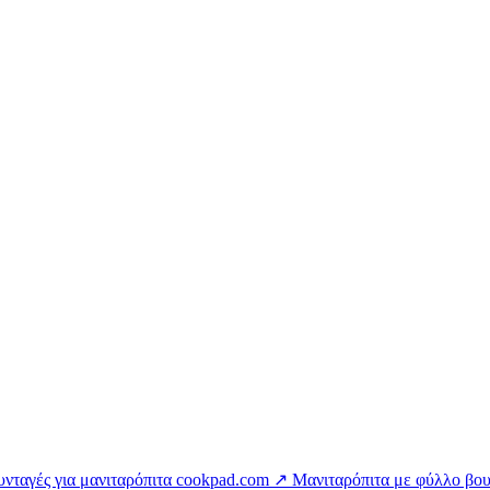
υνταγές για μανιταρόπιτα
cookpad.com ↗
Μανιταρόπιτα με φύλλο β