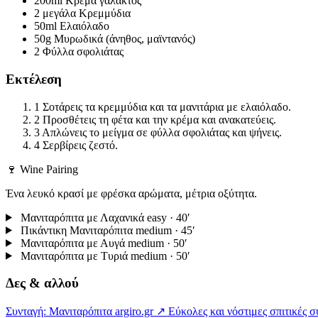
200ml
Κρέμα γάλακτος
2 μεγάλα
Κρεμμύδια
50ml
Ελαιόλαδο
50g
Μυρωδικά (άνηθος, μαϊντανός)
2
Φύλλα σφολιάτας
Εκτέλεση
1
Σοτάρεις τα κρεμμύδια και τα μανιτάρια με ελαιόλαδο.
2
Προσθέτεις τη φέτα και την κρέμα και ανακατεύεις.
3
Απλώνεις το μείγμα σε φύλλα σφολιάτας και ψήνεις.
4
Σερβίρεις ζεστό.
🍷 Wine Pairing
Ένα λευκό κρασί με φρέσκα αρώματα, μέτρια οξύτητα.
Μανιταρόπιτα με Λαχανικά
easy · 40′
Πικάντικη Μανιταρόπιτα
medium · 45′
Μανιταρόπιτα με Αυγά
medium · 50′
Μανιταρόπιτα με Τυριά
medium · 50′
Δες & αλλού
Συνταγή: Μανιταρόπιτα
argiro.gr ↗
Εύκολες και νόστιμες σπιτικές σ