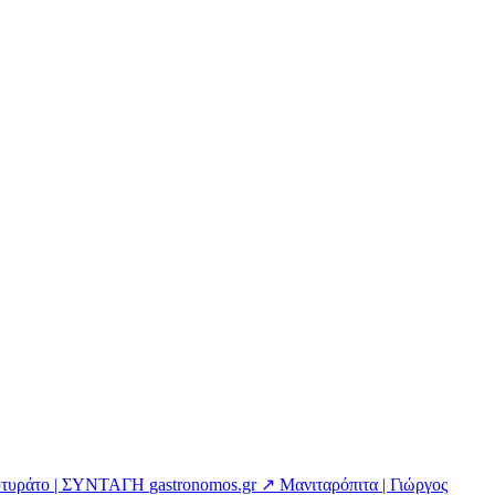
ουτυράτο | ΣΥΝΤΑΓΗ
gastronomos.gr ↗
Μανιταρόπιτα | Γιώργος