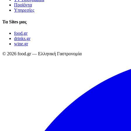
Προϊόντα
Υπηρεσίες
Τα Sites μας
food.gr
drinks.gr
wine.gr
© 2026 food.gr — Ελληνική Γαστρονομία