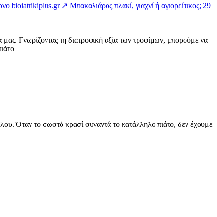
ρνο
bioiatrikiplus.gr ↗
Μπακαλιάρος πλακί, γιαχνί ή αγιορείτικος; 29
α μας. Γνωρίζοντας τη διατροφική αξία των τροφίμων, μπορούμε να
ιάτο.
άλλου. Όταν το σωστό κρασί συναντά το κατάλληλο πιάτο, δεν έχουμε