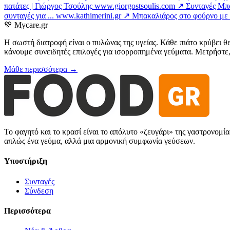
πατάτες | Γιώργος Τσούλης
www.giorgostsoulis.com ↗
Συνταγές Μπ
συνταγές για ...
www.kathimerini.gr ↗
Μπακαλιάρος στο φούρνο με π
💚
Mycare.gr
Η σωστή διατροφή είναι ο πυλώνας της υγείας. Κάθε πιάτο κρύβει θ
κάνουμε συνειδητές επιλογές για ισορροπημένα γεύματα. Μετρήστε, 
Μάθε περισσότερα →
Το φαγητό και το κρασί είναι το απόλυτο «ζευγάρι» της γαστρονομί
απλώς ένα γεύμα, αλλά μια αρμονική συμφωνία γεύσεων.
Υποστήριξη
Συνταγές
Σύνδεση
Περισσότερα