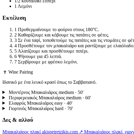
1/2 κουταλάκι
Πιπέρι
1
Λεμόνι
Εκτέλεση
1
Προθερμαίνουμε το φούρνο στους 180°C.
2
Καθαρίζουμε και κόβουμε τις πατάτες σε φέτες.
3
Σε ένα ταψί, τοποθετούμε τις πατάτες και τις ντομάτες σε φέτ
4
Προσθέτουμε τον μπακαλιάρο και ραντίζουμε με ελαιόλαδο
5
Αλατίζουμε και προσθέτουμε πιπέρι.
6
Ψήνουμε για 45 λεπτά.
7
Σερβίρουμε με φρέσκο λεμόνι.
🍷 Wine Pairing
Ιδανικό με ένα λευκό κρασί όπως το Σαββατιανό.
Μοντέρνος Μπακαλιάρος
medium · 50′
Περιφερειακός Μπακαλιάρος
medium · 60′
Ελαφρύς Μπακαλιάρος
easy · 40′
Γιορτινός Μπακαλιάρος
hard · 70′
Δες & αλλού
Μπακαλιάρος πλακί
akispetretzikis.com ↗
Μπακαλιάρος πλακί, γιαχνί