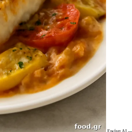
Εικόνα AI —