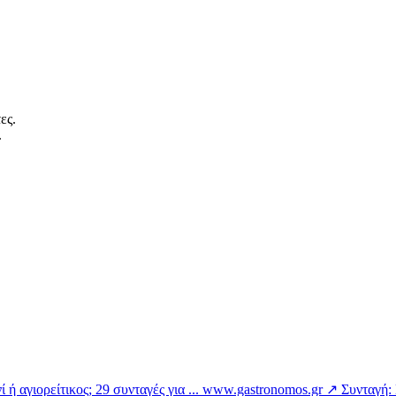
ες.
.
 ή αγιορείτικος; 29 συνταγές για ...
www.gastronomos.gr ↗
Συνταγή: