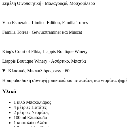
Σεμέλη Οινοποιητική · Μαλαγουζιά, Μοσχοφίλερο
Vina Esmeralda Limited Edition, Familia Torres
Familia Torres · Gewürztraminer και Muscat
King's Court of Fthia, Liappis Boutique Winery
Liappis Boutique Winery · Ασύρτικο, Μπατίκι
Κλασικός Μπακαλιάρος
easy · 60′
Η παραδοσιακή συνταγή μπακαλιάρου με πατάτες και ντομάτα, ψημέ
Υλικά
1 κιλό
Μπακαλιάρος
4 μέτριες
Πατάτες
2 μέτριες
Ντομάτες
100 ml
Ελαιόλαδο
1 κουταλάκι
Αλάτι