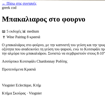
← Πίσω στις συνταγές
greek
cod
Μπακαλιαρος στο φουρνο
📖 5 εκδοχές
📊 medium
🍷
Wine Pairing
8 κρασιά
Ο μπακαλιάρος στο φούρνο, με την καπνιστή του γεύση και την τρυ
οξύτητα που αναδεικνύει τη γεύση του ψαριού, ενώ το Κοτσιφάλι πρ
την αλμύρα του μπακαλιάρου. Συνιστώ να σερβιριστούν στους 8-10°
Ασσύρτικο
Κοτσιφάλι
Chardonnay
Ροδίτης
Προτεινόμενα Κρασιά
Viognier Eclectique, Κτήμ
Κτήμα Σκούρας · Viognier