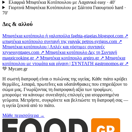
Ελαφριά Μπιφτέκια Κοτόπουλου με Λαχανικά
easy · 40′
Γιορτινά Μπιφτέκια Κοτόπουλου με Σάλτσα Γιαουρτιού
hard ·
70′
Δες & αλλού
Μπιφτέκια κοτόπουλο ή γαλοπούλα
faghta-giagias.blogspot.com ↗
μπιφτέκια κοτόπουλο συνταγή της γιαγιάς
petros-syrigos.com ↗
Μπιφτέκια κοτόπουλου | Απλές και νόστιμες συνταγές
xrysessyntages.com ↗
Μπιφτέκια κοτόπουλο Δες τη Συνταγή
maggicooking.gr ↗
Μπιφτέκια κοτόπουλο
argiro.gr ↗
Μπιφτέκια
κοτόπουλου με ντομάτα και ρίγανη | ΣΥΝΤΑΓΗ
gastronomos.gr ↗
💚
Mycare.gr
Η σωστή διατροφή είναι ο πυλώνας της υγείας. Κάθε πιάτο κρύβει
θερμίδες, λιπαρά, πρωτεΐνες και υδατάνθρακες που επηρεάζουν το
σώμα μας. Γνωρίζοντας τη διατροφική αξία των τροφίμων,
μπορούμε να κάνουμε συνειδητές επιλογές για ισορροπημένα
γεύματα. Μετρήστε, συγκρίνετε και βελτιώστε τη διατροφή σας —
η υγεία ξεκινά από το πιάτο.
Μάθε περισσότερα →