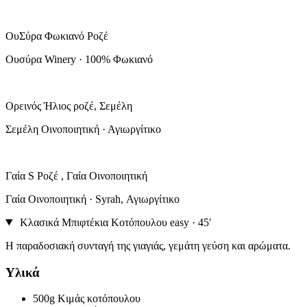
ΟυΣύρα Φωκιανό Ροζέ
Ουσύρα Winery · 100% Φωκιανό
Ορεινός Ήλιος ροζέ, Σεμέλη
Σεμέλη Οινοποιητική · Αγιωργίτικο
Γαία S Ροζέ , Γαία Οινοποιητική
Γαία Οινοποιητική · Syrah, Αγιωργίτικο
Κλασικά Μπιφτέκια Κοτόπουλου
easy · 45′
Η παραδοσιακή συνταγή της γιαγιάς, γεμάτη γεύση και αρώματα.
Υλικά
500g
Κιμάς κοτόπουλου