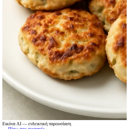
Εικόνα AI — ενδεικτική παρουσίαση
← Πίσω στις συνταγές