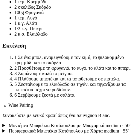
1 τεμ.
Κρεμμύδι
2 σκελίδες
Σκόρδο
100g
Φρυγανιά
1 τεμ.
Αυγό
1 κ.γ.
Αλάτι
1/2 κ.γ.
Πιπέρι
2 κ.σ.
Ελαιόλαδο
Εκτέλεση
1
Σε ένα μπολ, αναμειγνύουμε τον κιμά, το ψιλοκομμένο
κρεμμύδι και το σκόρδο.
2
Προσθέτουμε τη φρυγανιά, το αυγό, το αλάτι και το πιπέρι.
3
Ζυμώνουμε καλά το μείγμα.
4
Πλάθουμε μπιφτέκια και τα τοποθετούμε σε πιατέλα.
5
Ζεσταίνουμε το ελαιόλαδο σε τηγάνι και τηγανίζουμε τα
μπιφτέκια μέχρι να ροδίσουν.
6
Σερβίρουμε ζεστά με σαλάτα.
🍷 Wine Pairing
Συνοδεύστε με λευκό κρασί όπως ένα Sauvignon Blanc.
Μοντέρνα Μπιφτέκια Κοτόπουλου με Μπαχαρικά
medium · 50′
Περιφερειακά Μπιφτέκια Κοτόπουλου με Χόρτα
medium · 55′