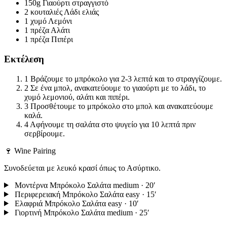
150g
Γιαούρτι στραγγιστό
2 κουταλιές
Λάδι ελιάς
1 χυμό
Λεμόνι
1 πρέζα
Αλάτι
1 πρέζα
Πιπέρι
Εκτέλεση
1
Βράζουμε το μπρόκολο για 2-3 λεπτά και το στραγγίζουμε.
2
Σε ένα μπολ, ανακατεύουμε το γιαούρτι με το λάδι, το
χυμό λεμονιού, αλάτι και πιπέρι.
3
Προσθέτουμε το μπρόκολο στο μπολ και ανακατεύουμε
καλά.
4
Αφήνουμε τη σαλάτα στο ψυγείο για 10 λεπτά πριν
σερβίρουμε.
🍷 Wine Pairing
Συνοδεύεται με λευκό κρασί όπως το Ασύρτικο.
Μοντέρνα Μπρόκολο Σαλάτα
medium · 20′
Περιφερειακή Μπρόκολο Σαλάτα
easy · 15′
Ελαφριά Μπρόκολο Σαλάτα
easy · 10′
Γιορτινή Μπρόκολο Σαλάτα
medium · 25′