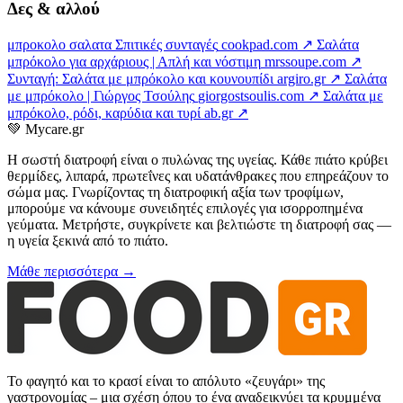
Δες & αλλού
μπροκολο σαλατα Σπιτικές συνταγές
cookpad.com ↗
Σαλάτα
μπρόκολο για αρχάριους | Απλή και νόστιμη
mrssoupe.com ↗
Συνταγή: Σαλάτα με μπρόκολο και κουνουπίδι
argiro.gr ↗
Σαλάτα
με μπρόκολο | Γιώργος Τσούλης
giorgostsoulis.com ↗
Σαλάτα με
μπρόκολο, ρόδι, καρύδια και τυρί
ab.gr ↗
💚
Mycare.gr
Η σωστή διατροφή είναι ο πυλώνας της υγείας. Κάθε πιάτο κρύβει
θερμίδες, λιπαρά, πρωτεΐνες και υδατάνθρακες που επηρεάζουν το
σώμα μας. Γνωρίζοντας τη διατροφική αξία των τροφίμων,
μπορούμε να κάνουμε συνειδητές επιλογές για ισορροπημένα
γεύματα. Μετρήστε, συγκρίνετε και βελτιώστε τη διατροφή σας —
η υγεία ξεκινά από το πιάτο.
Μάθε περισσότερα →
Το φαγητό και το κρασί είναι το απόλυτο «ζευγάρι» της
γαστρονομίας – μια σχέση όπου το ένα αναδεικνύει τα κρυμμένα