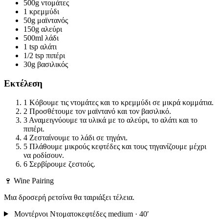
500g
ντομάτες
1
κρεμμύδι
50g
μαϊντανός
150g
αλεύρι
500ml
λάδι
1 tsp
αλάτι
1/2 tsp
πιπέρι
30g
βασιλικός
Εκτέλεση
1
Κόβουμε τις ντομάτες και το κρεμμύδι σε μικρά κομμάτια.
2
Προσθέτουμε τον μαϊντανό και τον βασιλικό.
3
Αναμειγνύουμε τα υλικά με το αλεύρι, το αλάτι και το
πιπέρι.
4
Ζεσταίνουμε το λάδι σε τηγάνι.
5
Πλάθουμε μικρούς κεφτέδες και τους τηγανίζουμε μέχρι
να ροδίσουν.
6
Σερβίρουμε ζεστούς.
🍷 Wine Pairing
Μια δροσερή ρετσίνα θα ταιριάξει τέλεια.
Μοντέρνοι Ντοματοκεφτέδες
medium · 40′