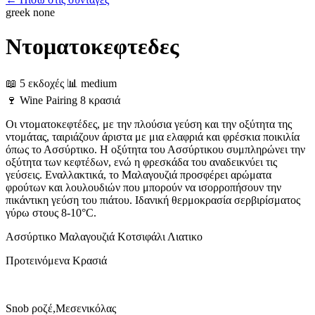
greek
none
Ντοματοκεφτεδες
📖 5 εκδοχές
📊 medium
🍷
Wine Pairing
8 κρασιά
Οι ντοματοκεφτέδες, με την πλούσια γεύση και την οξύτητα της
ντομάτας, ταιριάζουν άριστα με μια ελαφριά και φρέσκια ποικιλία
όπως το Ασσύρτικο. Η οξύτητα του Ασσύρτικου συμπληρώνει την
οξύτητα των κεφτέδων, ενώ η φρεσκάδα του αναδεικνύει τις
γεύσεις. Εναλλακτικά, το Μαλαγουζιά προσφέρει αρώματα
φρούτων και λουλουδιών που μπορούν να ισορροπήσουν την
πικάντικη γεύση του πιάτου. Ιδανική θερμοκρασία σερβιρίσματος
γύρω στους 8-10°C.
Ασσύρτικο
Μαλαγουζιά
Κοτσιφάλι
Λιατικο
Προτεινόμενα Κρασιά
Snob ροζέ,Μεσενικόλας