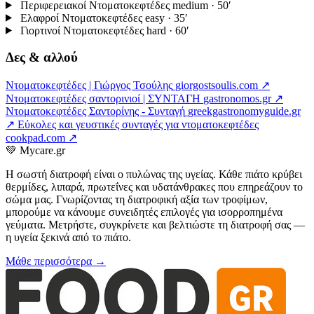
Περιφερειακοί Ντοματοκεφτέδες
medium · 50′
Ελαφροί Ντοματοκεφτέδες
easy · 35′
Γιορτινοί Ντοματοκεφτέδες
hard · 60′
Δες & αλλού
Ντοματοκεφτέδες | Γιώργος Τσούλης
giorgostsoulis.com ↗
Ντοματοκεφτέδες σαντορινιοί | ΣΥΝΤΑΓΗ
gastronomos.gr ↗
Ντοματοκεφτέδες Σαντορίνης - Συνταγή
greekgastronomyguide.gr
↗
Εύκολες και γευστικές συνταγές για ντοματοκεφτέδες
cookpad.com ↗
💚
Mycare.gr
Η σωστή διατροφή είναι ο πυλώνας της υγείας. Κάθε πιάτο κρύβει
θερμίδες, λιπαρά, πρωτεΐνες και υδατάνθρακες που επηρεάζουν το
σώμα μας. Γνωρίζοντας τη διατροφική αξία των τροφίμων,
μπορούμε να κάνουμε συνειδητές επιλογές για ισορροπημένα
γεύματα. Μετρήστε, συγκρίνετε και βελτιώστε τη διατροφή σας —
η υγεία ξεκινά από το πιάτο.
Μάθε περισσότερα →