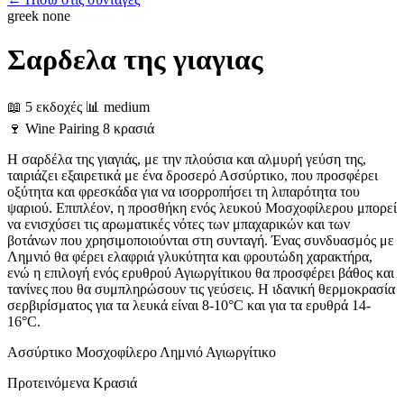
greek
none
Σαρδελα της γιαγιας
📖 5 εκδοχές
📊 medium
🍷
Wine Pairing
8 κρασιά
Η σαρδέλα της γιαγιάς, με την πλούσια και αλμυρή γεύση της,
ταιριάζει εξαιρετικά με ένα δροσερό Ασσύρτικο, που προσφέρει
οξύτητα και φρεσκάδα για να ισορροπήσει τη λιπαρότητα του
ψαριού. Επιπλέον, η προσθήκη ενός λευκού Μοσχοφίλερου μπορεί
να ενισχύσει τις αρωματικές νότες των μπαχαρικών και των
βοτάνων που χρησιμοποιούνται στη συνταγή. Ένας συνδυασμός με
Λημνιό θα φέρει ελαφριά γλυκύτητα και φρουτώδη χαρακτήρα,
ενώ η επιλογή ενός ερυθρού Αγιωργίτικου θα προσφέρει βάθος και
τανίνες που θα συμπληρώσουν τις γεύσεις. Η ιδανική θερμοκρασία
σερβιρίσματος για τα λευκά είναι 8-10°C και για τα ερυθρά 14-
16°C.
Ασσύρτικο
Μοσχοφίλερο
Λημνιό
Αγιωργίτικο
Προτεινόμενα Κρασιά