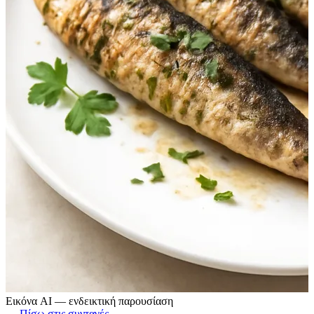
Εικόνα AI — ενδεικτική παρουσίαση
← Πίσω στις συνταγές