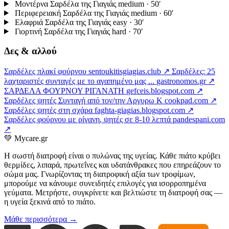
Μοντέρνα Σαρδέλα της Γιαγιάς
medium · 50′
Περιφερειακή Σαρδέλα της Γιαγιάς
medium · 60′
Ελαφριά Σαρδέλα της Γιαγιάς
easy · 30′
Γιορτινή Σαρδέλα της Γιαγιάς
hard · 70′
Δες & αλλού
Σαρδέλες πλακί φούρνου
sentoukitisgiagias.club ↗
Σαρδέλες: 25
λαχταριστές συνταγές με το αγαπημένο μας ...
gastronomos.gr ↗
ΣΑΡΔΕΛΑ ΦΟΥΡΝΟΥ ΡΙΓΑΝΑΤΗ
gefceis.blogspot.com ↗
Σαρδέλες ψητές Συνταγή από τον/την Αργυρω Κ
cookpad.com ↗
Σαρδέλες ψητές στη σχάρα
faghta-giagias.blogspot.com ↗
Σαρδέλες φούρνου με ρίγανη, ψητές σε 8-10 λεπτά
pandespani.com
↗
💚
Mycare.gr
Η σωστή διατροφή είναι ο πυλώνας της υγείας. Κάθε πιάτο κρύβει
θερμίδες, λιπαρά, πρωτεΐνες και υδατάνθρακες που επηρεάζουν το
σώμα μας. Γνωρίζοντας τη διατροφική αξία των τροφίμων,
μπορούμε να κάνουμε συνειδητές επιλογές για ισορροπημένα
γεύματα. Μετρήστε, συγκρίνετε και βελτιώστε τη διατροφή σας —
η υγεία ξεκινά από το πιάτο.
Μάθε περισσότερα →