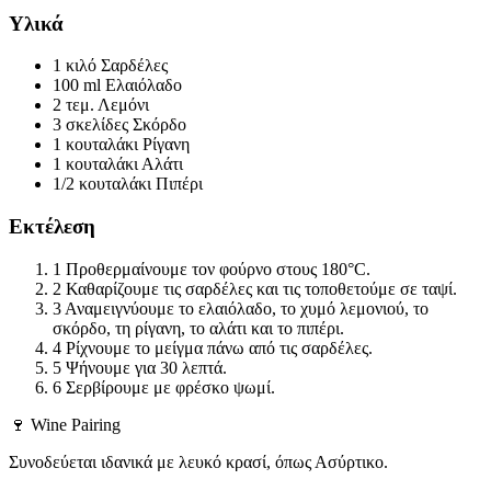
Υλικά
1 κιλό
Σαρδέλες
100 ml
Ελαιόλαδο
2 τεμ.
Λεμόνι
3 σκελίδες
Σκόρδο
1 κουταλάκι
Ρίγανη
1 κουταλάκι
Αλάτι
1/2 κουταλάκι
Πιπέρι
Εκτέλεση
1
Προθερμαίνουμε τον φούρνο στους 180°C.
2
Καθαρίζουμε τις σαρδέλες και τις τοποθετούμε σε ταψί.
3
Αναμειγνύουμε το ελαιόλαδο, το χυμό λεμονιού, το
σκόρδο, τη ρίγανη, το αλάτι και το πιπέρι.
4
Ρίχνουμε το μείγμα πάνω από τις σαρδέλες.
5
Ψήνουμε για 30 λεπτά.
6
Σερβίρουμε με φρέσκο ψωμί.
🍷 Wine Pairing
Συνοδεύεται ιδανικά με λευκό κρασί, όπως Ασύρτικο.