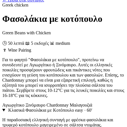
Greek
chicken
Φασολάκια με κοτόπουλο
Green Beans with Chicken
🕒 50 λεπτά
📖 5 εκδοχές
📊 medium
🍷
Wine Pairing
Για το φαγητό "Φασολάκια με κοτόπουλο", προτείνω να
συνοδευτεί με Αγιωργίτικο ή Ξινόμαυρο. Αυτές οι ελληνικές
ποικιλίες προσφέρουν φρουτώδεις και πικάντικες νότες που
ενισχύουν τη γεύση του κοτόπουλου και των φασολιών. Επίσης, το
Chardonnay μπορεί να είναι μια εξαιρετική επιλογή, καθώς η
οξύτητά του μπορεί να ισορροπήσει την πλούσια σάλτσα του
πιάτου. Σερβίρετε στους 10-12°C για τις λευκές ποικιλίες και στους
16-18°C για τις κόκκινες.
Αγιωργίτικο
Ξινόμαυρο
Chardonnay
Μαλαγουζιά
Κλασικά Φασολάκια με Κοτόπουλο
easy · 60′
Η παραδοσιακή ελληνική συνταγή με φρέσκα φασολάκια και
τρυφερό κοτόπουλο μαγειρεμένο σε σάλτσα ντομάτας.