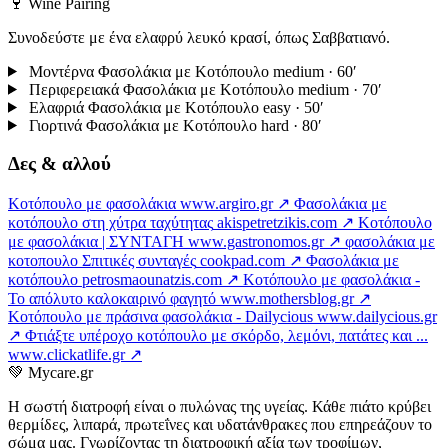
🍷 Wine Pairing
Συνοδεύστε με ένα ελαφρύ λευκό κρασί, όπως Σαββατιανό.
Μοντέρνα Φασολάκια με Κοτόπουλο
medium · 60′
Περιφερειακά Φασολάκια με Κοτόπουλο
medium · 70′
Ελαφριά Φασολάκια με Κοτόπουλο
easy · 50′
Γιορτινά Φασολάκια με Κοτόπουλο
hard · 80′
Δες & αλλού
Κοτόπουλο με φασολάκια
www.argiro.gr ↗
Φασολάκια με
κοτόπουλο στη χύτρα ταχύτητας
akispetretzikis.com ↗
Κοτόπουλο
με φασολάκια | ΣΥΝΤΑΓΗ
www.gastronomos.gr ↗
φασολάκια με
κοτοπουλο Σπιτικές συνταγές
cookpad.com ↗
Φασολάκια με
κοτόπουλο
petrosmaounatzis.com ↗
Κοτόπουλο με φασολάκια -
Το απόλυτο καλοκαιρινό φαγητό
www.mothersblog.gr ↗
Κοτόπουλο με πράσινα φασολάκια - Dailycious
www.dailycious.gr
↗
Φτιάξτε υπέροχο κοτόπουλο με σκόρδο, λεμόνι, πατάτες και ...
www.clickatlife.gr ↗
💚
Mycare.gr
Η σωστή διατροφή είναι ο πυλώνας της υγείας. Κάθε πιάτο κρύβει
θερμίδες, λιπαρά, πρωτεΐνες και υδατάνθρακες που επηρεάζουν το
σώμα μας. Γνωρίζοντας τη διατροφική αξία των τροφίμων,