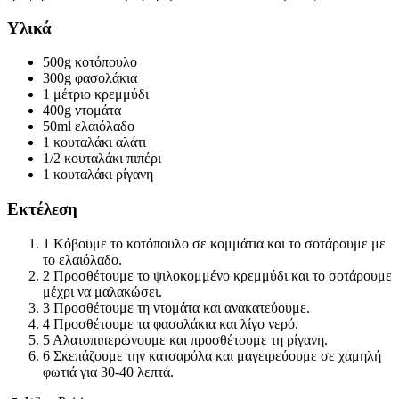
Υλικά
500g
κοτόπουλο
300g
φασολάκια
1 μέτριο
κρεμμύδι
400g
ντομάτα
50ml
ελαιόλαδο
1 κουταλάκι
αλάτι
1/2 κουταλάκι
πιπέρι
1 κουταλάκι
ρίγανη
Εκτέλεση
1
Κόβουμε το κοτόπουλο σε κομμάτια και το σοτάρουμε με
το ελαιόλαδο.
2
Προσθέτουμε το ψιλοκομμένο κρεμμύδι και το σοτάρουμε
μέχρι να μαλακώσει.
3
Προσθέτουμε τη ντομάτα και ανακατεύουμε.
4
Προσθέτουμε τα φασολάκια και λίγο νερό.
5
Αλατοπιπερώνουμε και προσθέτουμε τη ρίγανη.
6
Σκεπάζουμε την κατσαρόλα και μαγειρεύουμε σε χαμηλή
φωτιά για 30-40 λεπτά.