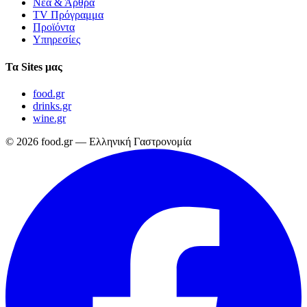
Νέα & Άρθρα
TV Πρόγραμμα
Προϊόντα
Υπηρεσίες
Τα Sites μας
food.gr
drinks.gr
wine.gr
© 2026 food.gr — Ελληνική Γαστρονομία