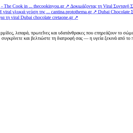
- The Cook in ...
thecookinyou.gr ↗
Δοκιμάζοντας τη Viral Συνταγή
viral γλυκιά γεύση της ...
cantina.protothema.gr ↗
Dubai Chocolate 
α τη viral Dubai chocolate
cretaone.gr ↗
ερμίδες, λιπαρά, πρωτεΐνες και υδατάνθρακες που επηρεάζουν το σώμ
συγκρίνετε και βελτιώστε τη διατροφή σας — η υγεία ξεκινά από το π