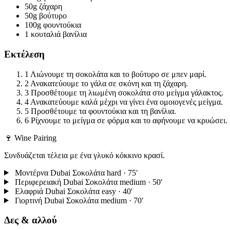
50g
ζάχαρη
50g
βούτυρο
100g
φουντούκια
1 κουταλιά
βανίλια
Εκτέλεση
1
Λιώνουμε τη σοκολάτα και το βούτυρο σε μπεν μαρί.
2
Ανακατεύουμε το γάλα σε σκόνη και τη ζάχαρη.
3
Προσθέτουμε τη λιωμένη σοκολάτα στο μείγμα γάλακτος.
4
Ανακατεύουμε καλά μέχρι να γίνει ένα ομοιογενές μείγμα.
5
Προσθέτουμε τα φουντούκια και τη βανίλια.
6
Ρίχνουμε το μείγμα σε φόρμα και το αφήνουμε να κρυώσει.
🍷 Wine Pairing
Συνδυάζεται τέλεια με ένα γλυκό κόκκινο κρασί.
Μοντέρνα Dubai Σοκολάτα
hard · 75′
Περιφερειακή Dubai Σοκολάτα
medium · 50′
Ελαφριά Dubai Σοκολάτα
easy · 40′
Γιορτινή Dubai Σοκολάτα
medium · 70′
Δες & αλλού