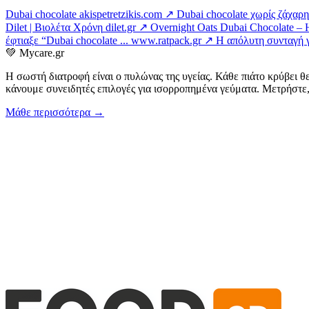
Dubai chocolate
akispetretzikis.com ↗
Dubai chocolate χωρίς ζάχαρη 
Dilet | Βιολέτα Χρόνη
dilet.gr ↗
Overnight Oats Dubai Chocolate – H 
έφτιαξε “Dubai chocolate ...
www.ratpack.gr ↗
Η απόλυτη συνταγή γι
💚
Mycare.gr
Η σωστή διατροφή είναι ο πυλώνας της υγείας. Κάθε πιάτο κρύβει θ
κάνουμε συνειδητές επιλογές για ισορροπημένα γεύματα. Μετρήστε, 
Μάθε περισσότερα →