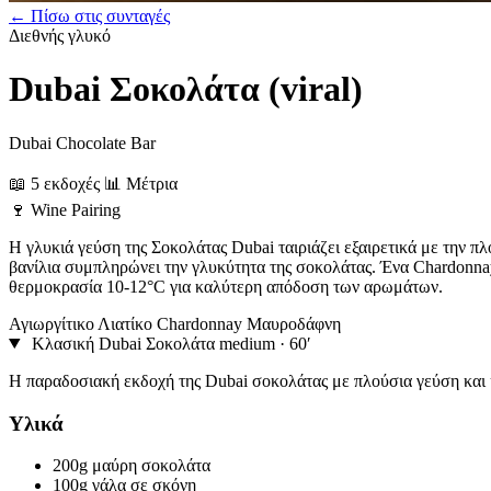
← Πίσω στις συνταγές
Διεθνής
γλυκό
Dubai Σοκολάτα (viral)
Dubai Chocolate Bar
📖 5 εκδοχές
📊 Μέτρια
🍷
Wine Pairing
Η γλυκιά γεύση της Σοκολάτας Dubai ταιριάζει εξαιρετικά με την πλ
βανίλια συμπληρώνει την γλυκύτητα της σοκολάτας. Ένα Chardonnay
θερμοκρασία 10-12°C για καλύτερη απόδοση των αρωμάτων.
Αγιωργίτικο
Λιατίκο
Chardonnay
Μαυροδάφνη
Κλασική Dubai Σοκολάτα
medium · 60′
Η παραδοσιακή εκδοχή της Dubai σοκολάτας με πλούσια γεύση και
Υλικά
200g
μαύρη σοκολάτα
100g
γάλα σε σκόνη