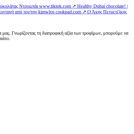
 Σοκολάτας Ντουμπάι
www.tiktok.com ↗
Healthy Dubai chocolate! |
Συνταγή από τον/την kimwlos
cookpad.com ↗
Ο Άκης Πετρετζίκης
α μας. Γνωρίζοντας τη διατροφική αξία των τροφίμων, μπορούμε να
ιάτο.