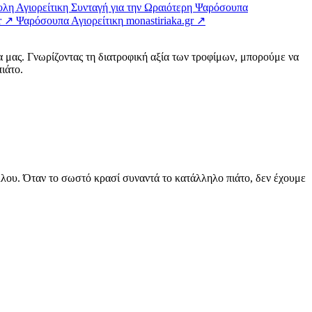
λη Αγιορείτικη Συνταγή για την Ωραιότερη Ψαρόσουπα
r ↗
Ψαρόσουπα Αγιορείτικη
monastiriaka.gr ↗
α μας. Γνωρίζοντας τη διατροφική αξία των τροφίμων, μπορούμε να
ιάτο.
άλλου. Όταν το σωστό κρασί συναντά το κατάλληλο πιάτο, δεν έχουμε