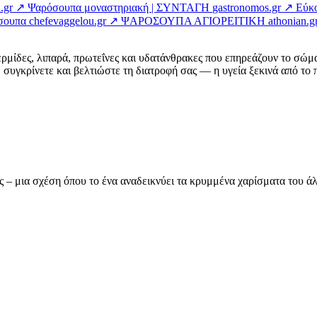
.gr ↗
Ψαρόσουπα μοναστηριακή | ΣΥΝΤΑΓΗ
gastronomos.gr ↗
Εύκο
όσουπα
chefevaggelou.gr ↗
ΨΑΡΟΣΟΥΠΑ ΑΓΙΟΡΕΙΤΙΚΗ
athonian.g
ερμίδες, λιπαρά, πρωτεΐνες και υδατάνθρακες που επηρεάζουν το σώμ
συγκρίνετε και βελτιώστε τη διατροφή σας — η υγεία ξεκινά από το π
ας – μια σχέση όπου το ένα αναδεικνύει τα κρυμμένα χαρίσματα του 