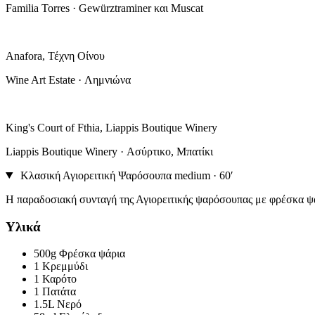
Familia Torres · Gewürztraminer και Muscat
Anafora, Τέχνη Οίνου
Wine Art Estate · Λημνιώνα
King's Court of Fthia, Liappis Boutique Winery
Liappis Boutique Winery · Ασύρτικο, Μπατίκι
Κλασική Αγιορειτική Ψαρόσουπα
medium · 60′
Η παραδοσιακή συνταγή της Αγιορειτικής ψαρόσουπας με φρέσκα ψά
Υλικά
500g
Φρέσκα ψάρια
1
Κρεμμύδι
1
Καρότο
1
Πατάτα
1.5L
Νερό