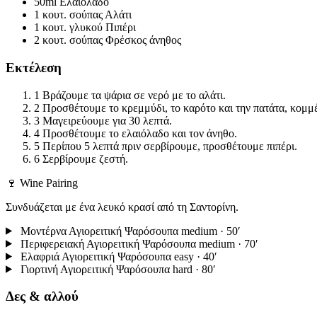
50ml
Ελαιόλαδο
1 κουτ. σούπας
Αλάτι
1 κουτ. γλυκού
Πιπέρι
2 κουτ. σούπας
Φρέσκος άνηθος
Εκτέλεση
1
Βράζουμε τα ψάρια σε νερό με το αλάτι.
2
Προσθέτουμε το κρεμμύδι, το καρότο και την πατάτα, κομμ
3
Μαγειρεύουμε για 30 λεπτά.
4
Προσθέτουμε το ελαιόλαδο και τον άνηθο.
5
Περίπου 5 λεπτά πριν σερβίρουμε, προσθέτουμε πιπέρι.
6
Σερβίρουμε ζεστή.
🍷 Wine Pairing
Συνδυάζεται με ένα λευκό κρασί από τη Σαντορίνη.
Μοντέρνα Αγιορειτική Ψαρόσουπα
medium · 50′
Περιφερειακή Αγιορειτική Ψαρόσουπα
medium · 70′
Ελαφριά Αγιορειτική Ψαρόσουπα
easy · 40′
Γιορτινή Αγιορειτική Ψαρόσουπα
hard · 80′
Δες & αλλού