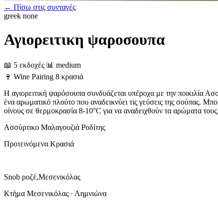
← Πίσω στις συνταγές
greek
none
Αγιορειτικη ψαροσουπα
📖 5 εκδοχές
📊 medium
🍷
Wine Pairing
8 κρασιά
Η αγιορειτική ψαρόσουπα συνδυάζεται υπέροχα με την ποικιλία Ασσ
ένα αρωματικό πλούτο που αναδεικνύει τις γεύσεις της σούπας. Μπο
οίνους σε θερμοκρασία 8-10°C για να αναδειχθούν τα αρώματα τους
Ασσύρτικο
Μαλαγουζιά
Ροδίτης
Προτεινόμενα Κρασιά
Snob ροζέ,Μεσενικόλας
Κτήμα Μεσενικόλας · Λημνιώνα