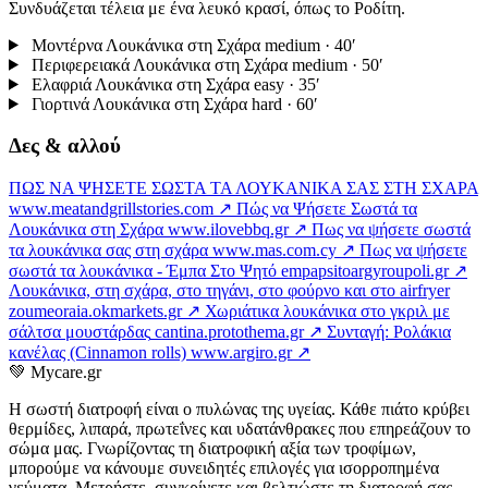
Συνδυάζεται τέλεια με ένα λευκό κρασί, όπως το Ροδίτη.
Μοντέρνα Λουκάνικα στη Σχάρα
medium · 40′
Περιφερειακά Λουκάνικα στη Σχάρα
medium · 50′
Ελαφριά Λουκάνικα στη Σχάρα
easy · 35′
Γιορτινά Λουκάνικα στη Σχάρα
hard · 60′
Δες & αλλού
ΠΩΣ ΝΑ ΨΗΣΕΤΕ ΣΩΣΤΑ ΤΑ ΛΟΥΚΑΝΙΚΑ ΣΑΣ ΣΤΗ ΣΧΑΡΑ
www.meatandgrillstories.com ↗
Πώς να Ψήσετε Σωστά τα
Λουκάνικα στη Σχάρα
www.ilovebbq.gr ↗
Πως να ψήσετε σωστά
τα λουκάνικα σας στη σχάρα
www.mas.com.cy ↗
Πως να ψήσετε
σωστά τα λουκάνικα - Έμπα Στο Ψητό
empapsitoargyroupoli.gr ↗
Λουκάνικα, στη σχάρα, στο τηγάνι, στο φούρνο και στο airfryer
zoumeoraia.okmarkets.gr ↗
Χωριάτικα λουκάνικα στο γκριλ με
σάλτσα μουστάρδας
cantina.protothema.gr ↗
Συνταγή: Ρολάκια
κανέλας (Cinnamon rolls)
www.argiro.gr ↗
💚
Mycare.gr
Η σωστή διατροφή είναι ο πυλώνας της υγείας. Κάθε πιάτο κρύβει
θερμίδες, λιπαρά, πρωτεΐνες και υδατάνθρακες που επηρεάζουν το
σώμα μας. Γνωρίζοντας τη διατροφική αξία των τροφίμων,
μπορούμε να κάνουμε συνειδητές επιλογές για ισορροπημένα
γεύματα. Μετρήστε, συγκρίνετε και βελτιώστε τη διατροφή σας —