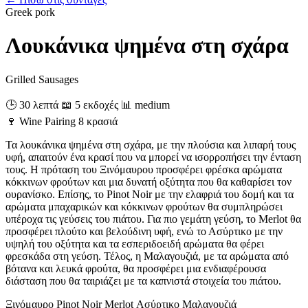
Greek
pork
Λουκάνικα ψημένα στη σχάρα
Grilled Sausages
🕒 30 λεπτά
📖 5 εκδοχές
📊 medium
🍷
Wine Pairing
8 κρασιά
Τα λουκάνικα ψημένα στη σχάρα, με την πλούσια και λιπαρή τους
υφή, απαιτούν ένα κρασί που να μπορεί να ισορροπήσει την ένταση
τους. Η πρόταση του Ξινόμαυρου προσφέρει φρέσκα αρώματα
κόκκινων φρούτων και μια δυνατή οξύτητα που θα καθαρίσει τον
ουρανίσκο. Επίσης, το Pinot Noir με την ελαφριά του δομή και τα
αρώματα μπαχαρικών και κόκκινων φρούτων θα συμπληρώσει
υπέροχα τις γεύσεις του πιάτου. Για πιο γεμάτη γεύση, το Merlot θα
προσφέρει πλούτο και βελούδινη υφή, ενώ το Ασύρτικο με την
υψηλή του οξύτητα και τα εσπεριδοειδή αρώματα θα φέρει
φρεσκάδα στη γεύση. Τέλος, η Μαλαγουζιά, με τα αρώματα από
βότανα και λευκά φρούτα, θα προσφέρει μια ενδιαφέρουσα
διάσταση που θα ταιριάζει με τα καπνιστά στοιχεία του πιάτου.
Ξινόμαυρο
Pinot Noir
Merlot
Ασύρτικο
Μαλαγουζιά