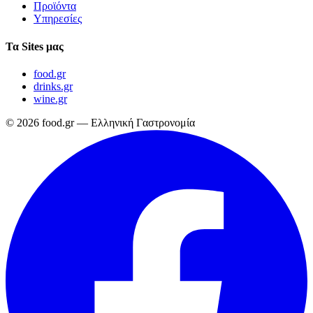
Προϊόντα
Υπηρεσίες
Τα Sites μας
food.gr
drinks.gr
wine.gr
© 2026 food.gr — Ελληνική Γαστρονομία