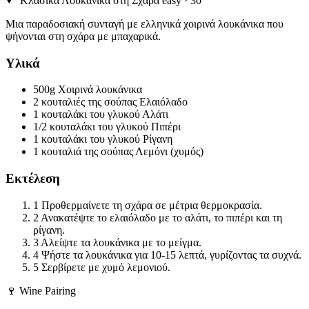
Κλασικά Λουκάνικα στη Σχάρα
easy · 30′
Μια παραδοσιακή συνταγή με ελληνικά χοιρινά λουκάνικα που
ψήνονται στη σχάρα με μπαχαρικά.
Υλικά
500g
Χοιρινά λουκάνικα
2 κουταλιές της σούπας
Ελαιόλαδο
1 κουταλάκι του γλυκού
Αλάτι
1/2 κουταλάκι του γλυκού
Πιπέρι
1 κουταλάκι του γλυκού
Ρίγανη
1 κουταλιά της σούπας
Λεμόνι (χυμός)
Εκτέλεση
1
Προθερμαίνετε τη σχάρα σε μέτρια θερμοκρασία.
2
Ανακατέψτε το ελαιόλαδο με το αλάτι, το πιπέρι και τη
ρίγανη.
3
Αλείψτε τα λουκάνικα με το μείγμα.
4
Ψήστε τα λουκάνικα για 10-15 λεπτά, γυρίζοντας τα συχνά.
5
Σερβίρετε με χυμό λεμονιού.
🍷 Wine Pairing