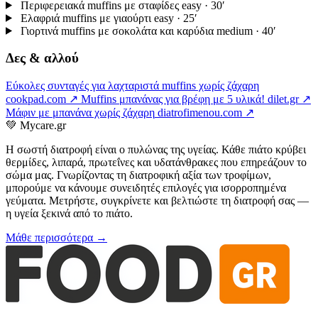
Περιφερειακά muffins με σταφίδες
easy · 30′
Ελαφριά muffins με γιαούρτι
easy · 25′
Γιορτινά muffins με σοκολάτα και καρύδια
medium · 40′
Δες & αλλού
Εύκολες συνταγές για λαχταριστά muffins χωρίς ζάχαρη
cookpad.com ↗
Muffins μπανάνας για βρέφη με 5 υλικά!
dilet.gr ↗
Μάφιν με μπανάνα χωρίς ζάχαρη
diatrofimenou.com ↗
💚
Mycare.gr
Η σωστή διατροφή είναι ο πυλώνας της υγείας. Κάθε πιάτο κρύβει
θερμίδες, λιπαρά, πρωτεΐνες και υδατάνθρακες που επηρεάζουν το
σώμα μας. Γνωρίζοντας τη διατροφική αξία των τροφίμων,
μπορούμε να κάνουμε συνειδητές επιλογές για ισορροπημένα
γεύματα. Μετρήστε, συγκρίνετε και βελτιώστε τη διατροφή σας —
η υγεία ξεκινά από το πιάτο.
Μάθε περισσότερα →