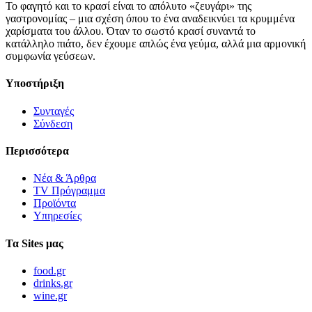
Το φαγητό και το κρασί είναι το απόλυτο «ζευγάρι» της
γαστρονομίας – μια σχέση όπου το ένα αναδεικνύει τα κρυμμένα
χαρίσματα του άλλου. Όταν το σωστό κρασί συναντά το
κατάλληλο πιάτο, δεν έχουμε απλώς ένα γεύμα, αλλά μια αρμονική
συμφωνία γεύσεων.
Υποστήριξη
Συνταγές
Σύνδεση
Περισσότερα
Νέα & Άρθρα
TV Πρόγραμμα
Προϊόντα
Υπηρεσίες
Τα Sites μας
food.gr
drinks.gr
wine.gr