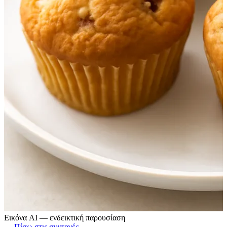
Εικόνα AI — ενδεικτική παρουσίαση
← Πίσω στις συνταγές