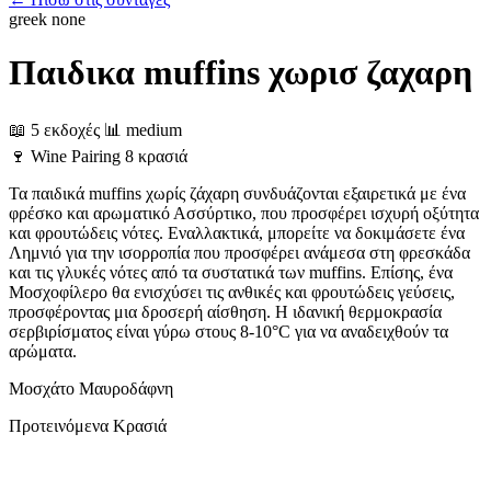
greek
none
Παιδικα muffins χωρισ ζαχαρη
📖 5 εκδοχές
📊 medium
🍷
Wine Pairing
8 κρασιά
Τα παιδικά muffins χωρίς ζάχαρη συνδυάζονται εξαιρετικά με ένα
φρέσκο και αρωματικό Ασσύρτικο, που προσφέρει ισχυρή οξύτητα
και φρουτώδεις νότες. Εναλλακτικά, μπορείτε να δοκιμάσετε ένα
Λημνιό για την ισορροπία που προσφέρει ανάμεσα στη φρεσκάδα
και τις γλυκές νότες από τα συστατικά των muffins. Επίσης, ένα
Μοσχοφίλερο θα ενισχύσει τις ανθικές και φρουτώδεις γεύσεις,
προσφέροντας μια δροσερή αίσθηση. Η ιδανική θερμοκρασία
σερβιρίσματος είναι γύρω στους 8-10°C για να αναδειχθούν τα
αρώματα.
Μοσχάτο
Μαυροδάφνη
Προτεινόμενα Κρασιά