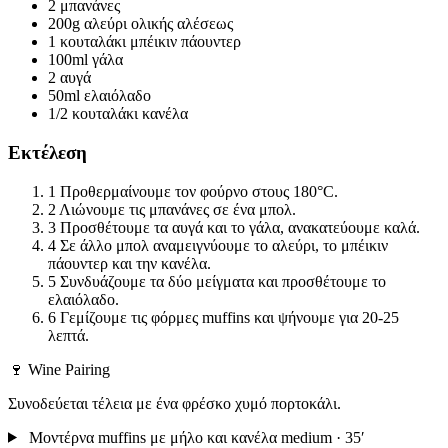
2
μπανάνες
200g
αλεύρι ολικής αλέσεως
1 κουταλάκι
μπέικιν πάουντερ
100ml
γάλα
2
αυγά
50ml
ελαιόλαδο
1/2 κουταλάκι
κανέλα
Εκτέλεση
1
Προθερμαίνουμε τον φούρνο στους 180°C.
2
Λιώνουμε τις μπανάνες σε ένα μπολ.
3
Προσθέτουμε τα αυγά και το γάλα, ανακατεύουμε καλά.
4
Σε άλλο μπολ αναμειγνύουμε το αλεύρι, το μπέικιν
πάουντερ και την κανέλα.
5
Συνδυάζουμε τα δύο μείγματα και προσθέτουμε το
ελαιόλαδο.
6
Γεμίζουμε τις φόρμες muffins και ψήνουμε για 20-25
λεπτά.
🍷 Wine Pairing
Συνοδεύεται τέλεια με ένα φρέσκο χυμό πορτοκάλι.
Μοντέρνα muffins με μήλο και κανέλα
medium · 35′