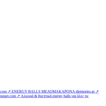
w.com ↗
ENERGY BALLS ΜΕΛΟΜΑΚΑΡΟΝΑ
dietstories.gr ↗
banquet.com ↗
Αλμυρά & θρεπτικά energy balls για όλες τις