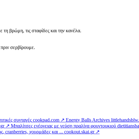
 τη βρώμη, τις σταφίδες και την κανέλα.
 πριν σερβίρουμε.
πιτικές συνταγές
cookpad.com ↗
Energy Balls Archives
littlehandsbl
.gr ↗
Μπαλίτσες ενέργειας με γεύση πραλίνα φουντουκιού
dietitians
, cranberries, χουρμάδες και ...
cookout.skai.gr ↗