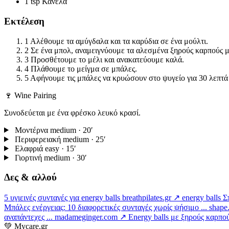
1 tsp
Κανέλα
Εκτέλεση
1
Αλέθουμε τα αμύγδαλα και τα καρύδια σε ένα μούλτι.
2
Σε ένα μπολ, αναμειγνύουμε τα αλεσμένα ξηρούς καρπούς με
3
Προσθέτουμε το μέλι και ανακατεύουμε καλά.
4
Πλάθουμε το μείγμα σε μπάλες.
5
Αφήνουμε τις μπάλες να κρυώσουν στο ψυγείο για 30 λεπτά
🍷 Wine Pairing
Συνοδεύεται με ένα φρέσκο λευκό κρασί.
Μοντέρνα
medium · 20′
Περιφερειακή
medium · 25′
Ελαφριά
easy · 15′
Γιορτινή
medium · 30′
Δες & αλλού
5 υγιεινές συνταγές για energy balls
breathpilates.gr ↗
energy balls Σ
Μπάλες ενέργειας: 10 διαφορετικές συνταγές χωρίς ψήσιμο ...
shape
αναπάντεχες ...
madameginger.com ↗
Energy balls με ξηρούς καρπούς
💚
Mycare.gr