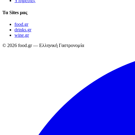
Υπηρεσίες
Τα Sites μας
food.gr
drinks.gr
wine.gr
© 2026 food.gr — Ελληνική Γαστρονομία