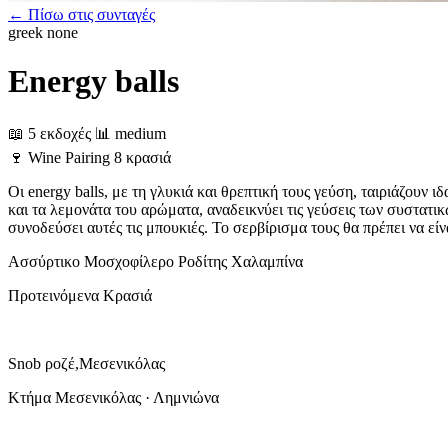
← Πίσω στις συνταγές
greek
none
Energy balls
📖 5 εκδοχές
📊 medium
🍷
Wine Pairing
8 κρασιά
Οι energy balls, με τη γλυκιά και θρεπτική τους γεύση, ταιριάζου
και τα λεμονάτα του αρώματα, αναδεικνύει τις γεύσεις των συστατι
συνοδεύσει αυτές τις μπουκιές. Το σερβίρισμα τους θα πρέπει να εί
Ασσύρτικο
Μοσχοφίλερο
Ροδίτης
Χαλαμπίνα
Προτεινόμενα Κρασιά
Snob ροζέ,Μεσενικόλας
Κτήμα Μεσενικόλας · Λημνιώνα