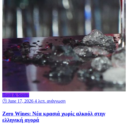
Ποτά & Spirits
🕒 June 17, 2026
4 λεπ. ανάγνωση
Zero Wines: Νέα κρασιά χωρίς αλκοόλ στην
ελληνική αγορά