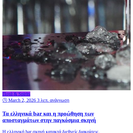
Ποτά & Spirits
🕒 March 2, 2026
3 λεπ. ανάγνωση
Τα ελληνικά bar και η προώθηση των
αποσταγμάτων στην παγκόσμια σκηνή
Η ελληνική bar σκηνή κατακτά διεθνείς διακρίσεις,