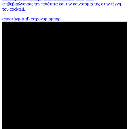
επιβεβαιώνοντας την ποιότητα και την καινοτομία της στην τέχνη
του cocktail.
αποστάγματα
Γαστρονομία
μπαρ