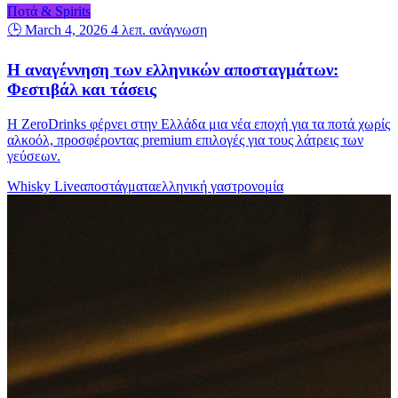
Ποτά & Spirits
🕒 March 4, 2026
4 λεπ. ανάγνωση
Η αναγέννηση των ελληνικών αποσταγμάτων:
Φεστιβάλ και τάσεις
Η ZeroDrinks φέρνει στην Ελλάδα μια νέα εποχή για τα ποτά χωρίς
αλκοόλ, προσφέροντας premium επιλογές για τους λάτρεις των
γεύσεων.
Whisky Live
αποστάγματα
ελληνική γαστρονομία