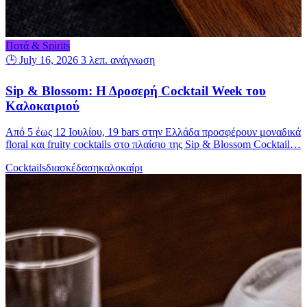
Ποτά & Spirits
🕒 July 16, 2026
3 λεπ. ανάγνωση
Sip & Blossom: Η Δροσερή Cocktail Week του
Καλοκαιριού
Από 5 έως 12 Ιουλίου, 19 bars στην Ελλάδα προσφέρουν μοναδικά
floral και fruity cocktails στο πλαίσιο της Sip & Blossom Cocktail…
Cocktails
διασκέδαση
καλοκαίρι