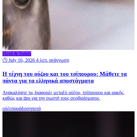
Ποτά & Spirits
🕒 July 16, 2026
4 λεπ. ανάγνωση
Η τέχνη του ούζου και του τσίπουρου: Μάθετε τα
πάντα για τα ελληνικά αποστάγματα
Ανακαλύψτε τις διαφορές μεταξύ ούζου, τσίπουρου και ρακής,
καθώς και tips για την σωστή τους σερβιρίσματος.
ούζο
παράδοση
ποτά