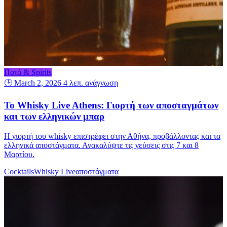
Ποτά & Spirits
🕒 March 2, 2026
4 λεπ. ανάγνωση
Το Whisky Live Athens: Γιορτή των αποσταγμάτων
και των ελληνικών μπαρ
Η γιορτή του whisky επιστρέφει στην Αθήνα, προβάλλοντας και τα
ελληνικά αποστάγματα. Ανακαλύψτε τις γεύσεις στις 7 και 8
Μαρτίου.
Cocktails
Whisky Live
αποστάγματα