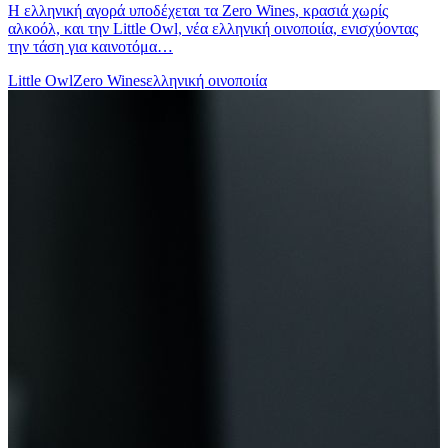
Η ελληνική αγορά υποδέχεται τα Zero Wines, κρασιά χωρίς
αλκοόλ, και την Little Owl, νέα ελληνική οινοποιία, ενισχύοντας
την τάση για καινοτόμα…
Little Owl
Zero Wines
ελληνική οινοποιία