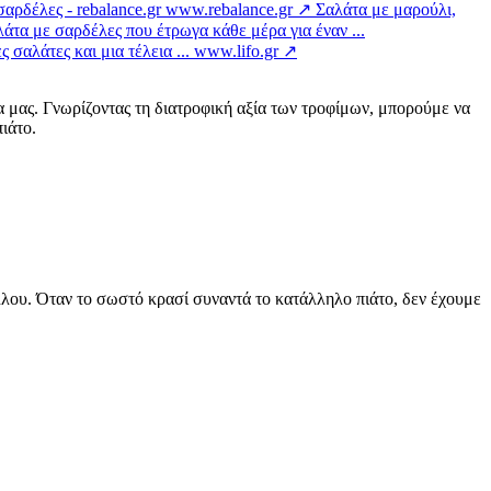
αρδέλες - rebalance.gr
www.rebalance.gr ↗
Σαλάτα με μαρούλι,
άτα με σαρδέλες που έτρωγα κάθε μέρα για έναν ...
 σαλάτες και μια τέλεια ...
www.lifo.gr ↗
α μας. Γνωρίζοντας τη διατροφική αξία των τροφίμων, μπορούμε να
ιάτο.
άλλου. Όταν το σωστό κρασί συναντά το κατάλληλο πιάτο, δεν έχουμε