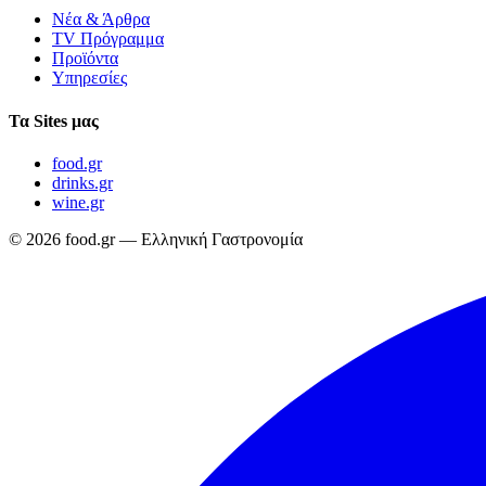
Νέα & Άρθρα
TV Πρόγραμμα
Προϊόντα
Υπηρεσίες
Τα Sites μας
food.gr
drinks.gr
wine.gr
© 2026 food.gr — Ελληνική Γαστρονομία