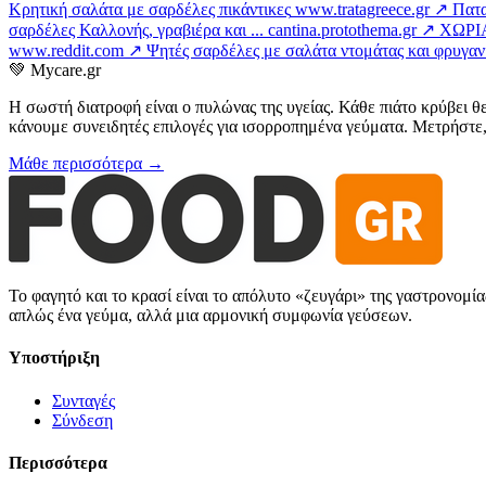
Κρητική σαλάτα με σαρδέλες πικάντικες
www.tratagreece.gr ↗
Πατα
σαρδέλες Καλλονής, γραβιέρα και ...
cantina.protothema.gr ↗
ΧΩΡΙ
www.reddit.com ↗
Ψητές σαρδέλες με σαλάτα ντομάτας και φρυγα
💚
Mycare.gr
Η σωστή διατροφή είναι ο πυλώνας της υγείας. Κάθε πιάτο κρύβει θ
κάνουμε συνειδητές επιλογές για ισορροπημένα γεύματα. Μετρήστε, 
Μάθε περισσότερα →
Το φαγητό και το κρασί είναι το απόλυτο «ζευγάρι» της γαστρονομί
απλώς ένα γεύμα, αλλά μια αρμονική συμφωνία γεύσεων.
Υποστήριξη
Συνταγές
Σύνδεση
Περισσότερα