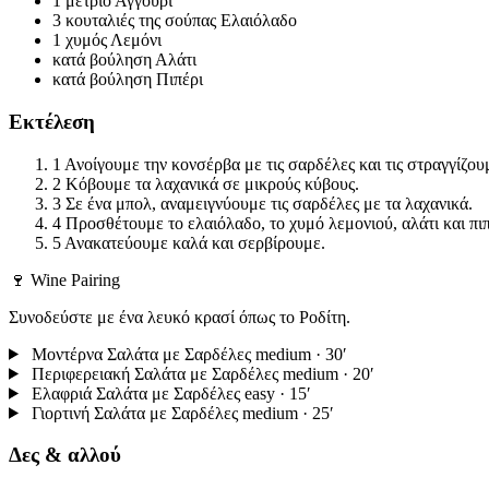
1 μέτριο
Αγγούρι
3 κουταλιές της σούπας
Ελαιόλαδο
1 χυμός
Λεμόνι
κατά βούληση
Αλάτι
κατά βούληση
Πιπέρι
Εκτέλεση
1
Ανοίγουμε την κονσέρβα με τις σαρδέλες και τις στραγγίζου
2
Κόβουμε τα λαχανικά σε μικρούς κύβους.
3
Σε ένα μπολ, αναμειγνύουμε τις σαρδέλες με τα λαχανικά.
4
Προσθέτουμε το ελαιόλαδο, το χυμό λεμονιού, αλάτι και πιπ
5
Ανακατεύουμε καλά και σερβίρουμε.
🍷 Wine Pairing
Συνοδεύστε με ένα λευκό κρασί όπως το Ροδίτη.
Μοντέρνα Σαλάτα με Σαρδέλες
medium · 30′
Περιφερειακή Σαλάτα με Σαρδέλες
medium · 20′
Ελαφριά Σαλάτα με Σαρδέλες
easy · 15′
Γιορτινή Σαλάτα με Σαρδέλες
medium · 25′
Δες & αλλού