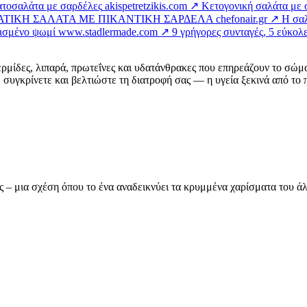
τοσαλάτα με σαρδέλες
akispetretzikis.com ↗
Κετογονική σαλάτα με σ
ΑΤΙΚΗ ΣΑΛΑΤΑ ΜΕ ΠΙΚΑΝΤΙΚΗ ΣΑΡΔΕΛΑ
chefonair.gr ↗
Η σαλ
νισμένο ψωμί
www.stadlermade.com ↗
9 γρήγορες συνταγές, 5 εύκολες
ερμίδες, λιπαρά, πρωτεΐνες και υδατάνθρακες που επηρεάζουν το σώμ
συγκρίνετε και βελτιώστε τη διατροφή σας — η υγεία ξεκινά από το π
ας – μια σχέση όπου το ένα αναδεικνύει τα κρυμμένα χαρίσματα του 