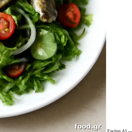
Εικόνα AI —