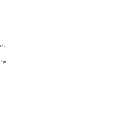
με.
έρι.