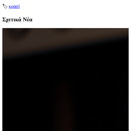
🏷
κρασί
Σχετικά Νέα