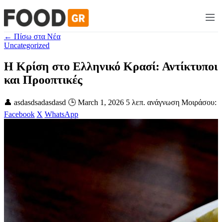
← Πίσω στα Νέα
Uncategorized
Η Κρίση στο Ελληνικό Κρασί: Αντίκτυποι
και Προοπτικές
👤 asdasdsadasdasd
🕒 March 1, 2026
5 λεπ. ανάγνωση
Μοιράσου:
Facebook
X
WhatsApp