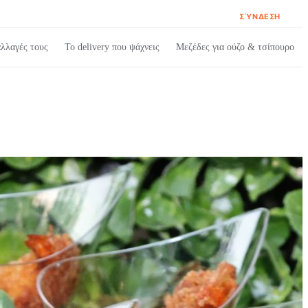
ΣΎΝΔΕΣΗ
λλαγές τους
Το delivery που ψάχνεις
Μεζέδες για ούζο & τσίπουρο