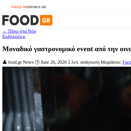
FOOD.GR
DRINKS.GR
← Πίσω στα Νέα
Εκδηλώσεις
Μοναδικό γαστρονομικό event από την οι
👤 food.gr News
🕒 June 26, 2026
2 λεπ. ανάγνωση
Μοιράσου:
Fac