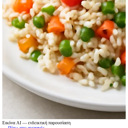
Εικόνα AI — ενδεικτική παρουσίαση
← Πίσω στις συνταγές