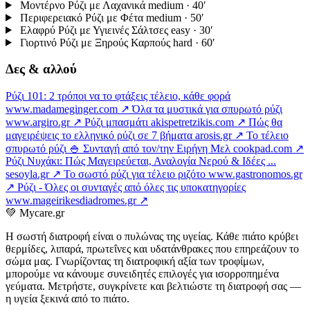
Μοντέρνο Ρύζι με Λαχανικά
medium · 40′
Περιφερειακό Ρύζι με Φέτα
medium · 50′
Ελαφρύ Ρύζι με Υγιεινές Σάλτσες
easy · 30′
Γιορτινό Ρύζι με Ξηρούς Καρπούς
hard · 60′
Δες & αλλού
Ρύζι 101: 2 τρόποι να το φτάξεις τέλειο, κάθε φορά
www.madameginger.com ↗
Όλα τα μυστικά για σπυρωτό ρύζι
www.argiro.gr ↗
Ρύζι μπασμάτι
akispetretzikis.com ↗
Πώς θα
μαγειρέψεις το ελληνικό ρύζι σε 7 βήματα
arosis.gr ↗
Το τέλειο
σπυρωτό ρύζι 🍚 Συνταγή από τον/την Ειρήνη Μελ
cookpad.com ↗
Ρύζι Νυχάκι: Πώς Μαγειρεύεται, Αναλογία Νερού & Ιδέες ...
sesoyla.gr ↗
Το σωστό ρύζι για τέλειο ριζότο
www.gastronomos.gr
↗
Ρύζι - Όλες οι συνταγές από όλες τις υποκατηγορίες
www.mageirikesdiadromes.gr ↗
💚
Mycare.gr
Η σωστή διατροφή είναι ο πυλώνας της υγείας. Κάθε πιάτο κρύβει
θερμίδες, λιπαρά, πρωτεΐνες και υδατάνθρακες που επηρεάζουν το
σώμα μας. Γνωρίζοντας τη διατροφική αξία των τροφίμων,
μπορούμε να κάνουμε συνειδητές επιλογές για ισορροπημένα
γεύματα. Μετρήστε, συγκρίνετε και βελτιώστε τη διατροφή σας —
η υγεία ξεκινά από το πιάτο.