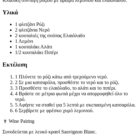
Κλασική συνταγή ρυζιού με άρωμα λεμονιού και ελαιόλαδου.
Υλικά
1 φλιτζάνι
Ρύζι
2 φλιτζάνια
Νερό
2 κουταλιές της σούπας
Ελαιόλαδο
1
Λεμόνι
1 κουταλάκι
Αλάτι
1/2 κουταλάκι
Πιπέρι
Εκτέλεση
1
Πλύνετε το ρύζι κάτω από τρεχούμενο νερό.
2
Σε μια κατσαρόλα, προσθέστε το νερό και το ρύζι.
3
Προσθέστε το ελαιόλαδο, το αλάτι και το πιπέρι.
4
Βράστε σε μέτρια φωτιά μέχρι να απορροφηθεί όλο το
νερό.
5
Αφήστε να σταθεί για 5 λεπτά με σκεπασμένη κατσαρόλα.
6
Σερβίρετε με φρέσκο χυμό λεμονιού.
🍷 Wine Pairing
Συνοδεύεται με λευκό κρασί Sauvignon Blanc.