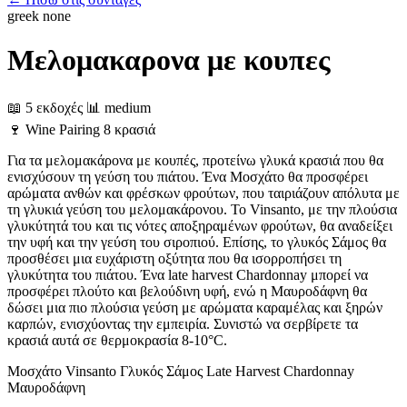
greek
none
Μελομακαρονα με κουπες
📖 5 εκδοχές
📊 medium
🍷
Wine Pairing
8 κρασιά
Για τα μελομακάρονα με κουπές, προτείνω γλυκά κρασιά που θα
ενισχύσουν τη γεύση του πιάτου. Ένα Μοσχάτο θα προσφέρει
αρώματα ανθών και φρέσκων φρούτων, που ταιριάζουν απόλυτα με
τη γλυκιά γεύση του μελομακάρονου. Το Vinsanto, με την πλούσια
γλυκύτητά του και τις νότες αποξηραμένων φρούτων, θα αναδείξει
την υφή και την γεύση του σιροπιού. Επίσης, το γλυκός Σάμος θα
προσθέσει μια ευχάριστη οξύτητα που θα ισορροπήσει τη
γλυκύτητα του πιάτου. Ένα late harvest Chardonnay μπορεί να
προσφέρει πλούτο και βελούδινη υφή, ενώ η Μαυροδάφνη θα
δώσει μια πιο πλούσια γεύση με αρώματα καραμέλας και ξηρών
καρπών, ενισχύοντας την εμπειρία. Συνιστώ να σερβίρετε τα
κρασιά αυτά σε θερμοκρασία 8-10°C.
Μοσχάτο
Vinsanto
Γλυκός Σάμος
Late Harvest Chardonnay
Μαυροδάφνη