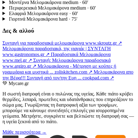
Μοντέρνα Μελομακάρονα
medium · 60′
Περιφερειακά Μελομακάρονα
medium · 60′
Ελαφριά Μελομακάρονα
easy · 60′
Γιορτινά Μελομακάρονα
hard · 75′
Δες & αλλού
Συνταγή για παραδοσιακά μελομακάρονα
www.skroutz.gr ↗
Μελομακάρονα παραδοσιακά, της γιαγιάς | ΣΥΝΤΑΓΗ
www.gastronomos.gr ↗
Παραδοσιακά Μελομακάρονα
www.mel.gr ↗
Συνταγή: Μελομακάρονα παραδοσιακά
www.argiro.gr ↗
Μελομακάρονα - Μέτρηση με κούπες ή
γραμμάρια και μυστικά ...
zoliskitchen.com ↗
Μελομακάρονα απο
την Βέφα!!! Συνταγή από τον/την Ευη ...
cookpad.com ↗
💚
Mycare.gr
Η σωστή διατροφή είναι ο πυλώνας της υγείας. Κάθε πιάτο κρύβει
θερμίδες, λιπαρά, πρωτεΐνες και υδατάνθρακες που επηρεάζουν το
σώμα μας. Γνωρίζοντας τη διατροφική αξία των τροφίμων,
μπορούμε να κάνουμε συνειδητές επιλογές για ισορροπημένα
γεύματα. Μετρήστε, συγκρίνετε και βελτιώστε τη διατροφή σας —
η υγεία ξεκινά από το πιάτο.
Μάθε περισσότερα →