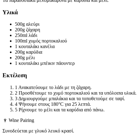
Τα παραδοσιακά μελομακάρονα με καρύδια και μέλι.
Υλικά
500g
αλεύρι
200g
ζάχαρη
250ml
λάδι
100ml
χυμός πορτοκαλιού
1 κουταλάκι
κανέλα
200g
καρύδια
200g
μέλι
1 κουταλάκι
μπέικιν πάουντερ
Εκτέλεση
1
Ανακατεύουμε το λάδι με τη ζάχαρη.
2
Προσθέτουμε το χυμό πορτοκαλιού και τα υπόλοιπα υλικά.
3
Δημιουργούμε μπαλάκια και τα τοποθετούμε σε ταψί.
4
Ψήνουμε στους 180°C για 25 λεπτά.
5
Ρίχνουμε το μέλι και τα καρύδια από πάνω.
🍷 Wine Pairing
Συνοδεύεται με γλυκό λευκό κρασί.