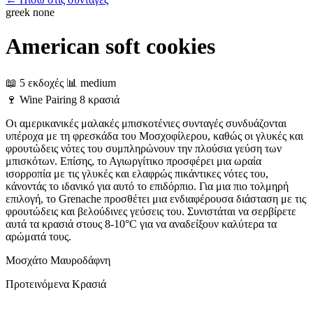
greek
none
American soft cookies
📖 5 εκδοχές
📊 medium
🍷
Wine Pairing
8 κρασιά
Οι αμερικανικές μαλακές μπισκοτένιες συνταγές συνδυάζονται
υπέροχα με τη φρεσκάδα του Μοσχοφίλερου, καθώς οι γλυκές και
φρουτώδεις νότες του συμπληρώνουν την πλούσια γεύση των
μπισκότων. Επίσης, το Αγιωργίτικο προσφέρει μια ωραία
ισορροπία με τις γλυκές και ελαφρώς πικάντικες νότες του,
κάνοντάς το ιδανικό για αυτό το επιδόρπιο. Για μια πιο τολμηρή
επιλογή, το Grenache προσθέτει μια ενδιαφέρουσα διάσταση με τις
φρουτώδεις και βελούδινες γεύσεις του. Συνιστάται να σερβίρετε
αυτά τα κρασιά στους 8-10°C για να αναδείξουν καλύτερα τα
αρώματά τους.
Μοσχάτο
Μαυροδάφνη
Προτεινόμενα Κρασιά