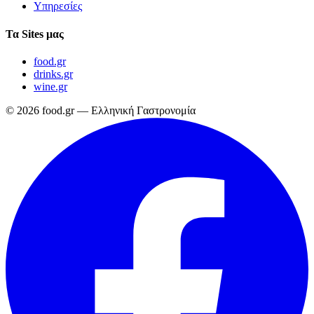
Υπηρεσίες
Τα Sites μας
food.gr
drinks.gr
wine.gr
© 2026 food.gr — Ελληνική Γαστρονομία