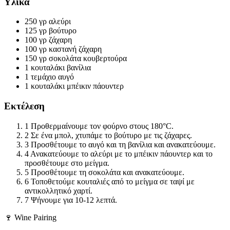
Υλικά
250 γρ
αλεύρι
125 γρ
βούτυρο
100 γρ
ζάχαρη
100 γρ
καστανή ζάχαρη
150 γρ
σοκολάτα κουβερτούρα
1 κουταλάκι
βανίλια
1 τεμάχιο
αυγό
1 κουταλάκι
μπέικιν πάουντερ
Εκτέλεση
1
Προθερμαίνουμε τον φούρνο στους 180°C.
2
Σε ένα μπολ, χτυπάμε το βούτυρο με τις ζάχαρες.
3
Προσθέτουμε το αυγό και τη βανίλια και ανακατεύουμε.
4
Ανακατεύουμε το αλεύρι με το μπέικιν πάουντερ και το
προσθέτουμε στο μείγμα.
5
Προσθέτουμε τη σοκολάτα και ανακατεύουμε.
6
Τοποθετούμε κουταλιές από το μείγμα σε ταψί με
αντικολλητικό χαρτί.
7
Ψήνουμε για 10-12 λεπτά.
🍷 Wine Pairing