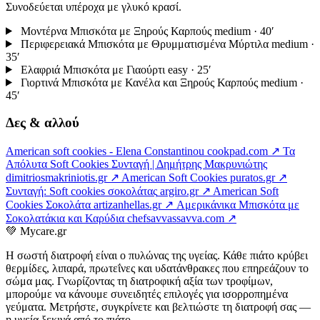
Συνοδεύεται υπέροχα με γλυκό κρασί.
Μοντέρνα Μπισκότα με Ξηρούς Καρπούς
medium · 40′
Περιφερειακά Μπισκότα με Θρυμματισμένα Μύρτιλα
medium ·
35′
Ελαφριά Μπισκότα με Γιαούρτι
easy · 25′
Γιορτινά Μπισκότα με Κανέλα και Ξηρούς Καρπούς
medium ·
45′
Δες & αλλού
American soft cookies - Elena Constantinou
cookpad.com ↗
Τα
Απόλυτα Soft Cookies Συνταγή | Δημήτρης Μακρυνιώτης
dimitriosmakriniotis.gr ↗
American Soft Cookies
puratos.gr ↗
Συνταγή: Soft cookies σοκολάτας
argiro.gr ↗
American Soft
Cookies Σοκολάτα
artizanhellas.gr ↗
Αμερικάνικα Μπισκότα με
Σοκολατάκια και Καρύδια
chefsavvassavva.com ↗
💚
Mycare.gr
Η σωστή διατροφή είναι ο πυλώνας της υγείας. Κάθε πιάτο κρύβει
θερμίδες, λιπαρά, πρωτεΐνες και υδατάνθρακες που επηρεάζουν το
σώμα μας. Γνωρίζοντας τη διατροφική αξία των τροφίμων,
μπορούμε να κάνουμε συνειδητές επιλογές για ισορροπημένα
γεύματα. Μετρήστε, συγκρίνετε και βελτιώστε τη διατροφή σας —
η υγεία ξεκινά από το πιάτο.