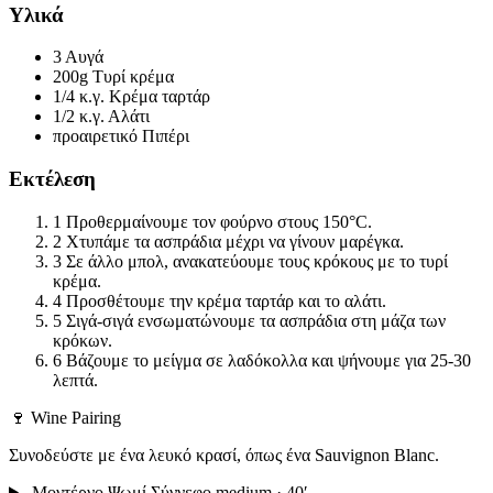
Υλικά
3
Αυγά
200g
Τυρί κρέμα
1/4 κ.γ.
Κρέμα ταρτάρ
1/2 κ.γ.
Αλάτι
προαιρετικό
Πιπέρι
Εκτέλεση
1
Προθερμαίνουμε τον φούρνο στους 150°C.
2
Χτυπάμε τα ασπράδια μέχρι να γίνουν μαρέγκα.
3
Σε άλλο μπολ, ανακατεύουμε τους κρόκους με το τυρί
κρέμα.
4
Προσθέτουμε την κρέμα ταρτάρ και το αλάτι.
5
Σιγά-σιγά ενσωματώνουμε τα ασπράδια στη μάζα των
κρόκων.
6
Βάζουμε το μείγμα σε λαδόκολλα και ψήνουμε για 25-30
λεπτά.
🍷 Wine Pairing
Συνοδεύστε με ένα λευκό κρασί, όπως ένα Sauvignon Blanc.
Μοντέρνο Ψωμί Σύννεφο
medium · 40′