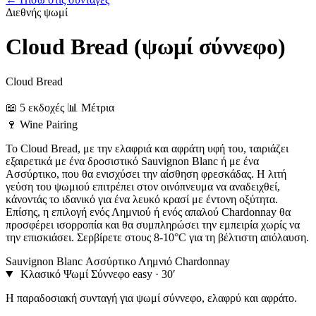
Διεθνής
ψωμί
Cloud Bread (ψωμί σύννεφο)
Cloud Bread
📖 5 εκδοχές
📊 Μέτρια
🍷
Wine Pairing
Το Cloud Bread, με την ελαφριά και αφράτη υφή του, ταιριάζει
εξαιρετικά με ένα δροσιστικό Sauvignon Blanc ή με ένα
Ασσύρτικο, που θα ενισχύσει την αίσθηση φρεσκάδας. Η λιτή
γεύση του ψωμιού επιτρέπει στον οινόπνευμα να αναδειχθεί,
κάνοντάς το ιδανικό για ένα λευκό κρασί με έντονη οξύτητα.
Επίσης, η επιλογή ενός Λημνιού ή ενός απαλού Chardonnay θα
προσφέρει ισορροπία και θα συμπληρώσει την εμπειρία χωρίς να
την επισκιάσει. Σερβίρετε στους 8-10°C για τη βέλτιστη απόλαυση.
Sauvignon Blanc
Ασσύρτικο
Λημνιό
Chardonnay
Κλασικό Ψωμί Σύννεφο
easy · 30′
Η παραδοσιακή συνταγή για ψωμί σύννεφο, ελαφρύ και αφράτο.