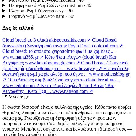
Περιφερειακό Ψωμί Σύννεφο
medium · 45′
Ελαφρύ Ψωμί Σύννεφο
easy · 30′
Γιορτινό Ψωμί Σύννεφο
hard · 50′
Δες & αλλού
Cloud bread με 3 υλικά
akispetretzikis.com ↗
Cloud Bread
(συννεφάκι) Συνταγή από τον/την Foyla Doda
cookpad.com ↗
Cloud bread: το απόλυτο χειροποίητο ψωμί με χαμηλές ...
www.mama365.gr ↗
Κέτο Ψωμί Αυγών (cloud bread) Και
Αυγοφέτες
www.ketofoodmagic.com ↗
Cloud bread -To υγιεινό
ψωμί χωρίς υδατάνθρακες και ...
www.bovary.gr ↗
Η πανεύκολη
συνταγή για ψωμί χωρίς αλεύρι που έγινε ...
www.mothersblog.gr
↗
Οι καλύτερες συμβουλές για να γίνει το cloud bread πιο ...
www.reddit.com ↗
Κέτο Ψωμί Αυγών (Cloud Bread) Και
Αυγοφέτες - Keto Egg ...
www.patreon.com ↗
💚
Mycare.gr
Η σωστή διατροφή είναι ο πυλώνας της υγείας. Κάθε πιάτο κρύβει
θερμίδες, λιπαρά, πρωτεΐνες και υδατάνθρακες που επηρεάζουν το
σώμα μας. Γνωρίζοντας τη διατροφική αξία των τροφίμων,
μπορούμε να κάνουμε συνειδητές επιλογές για ισορροπημένα
γεύματα. Μετρήστε, συγκρίνετε και βελτιώστε τη διατροφή σας —
η υγεία ξεκινά από το πιάτο.