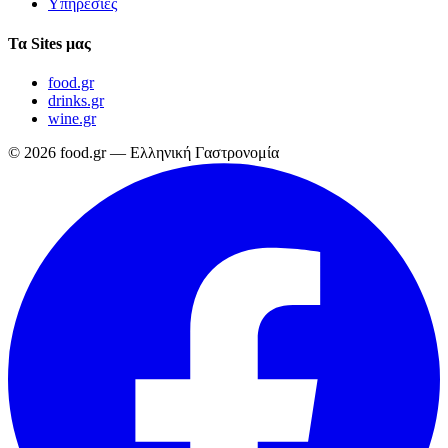
Υπηρεσίες
Τα Sites μας
food.gr
drinks.gr
wine.gr
© 2026 food.gr — Ελληνική Γαστρονομία