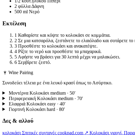
1/2 κουτ.γλυκού
Πιπέρι
2 φύλλα
Δάφνη
500 ml
Νερό
Εκτέλεση
1
Καθαρίστε και κόψτε το κολοκάσι σε κομμάτια.
2
Σε μια κατσαρόλα, ζεστάνετε το ελαιόλαδο και σοτάρετε το
3
Προσθέστε το κολοκάσι και ανακατέψτε.
4
Ρίξτε το νερό και προσθέστε τα μπαχαρικά.
5
Αφήστε να βράσει για 30 λεπτά μέχρι να μαλακώσει.
6
Σερβίρετε ζεστό.
🍷 Wine Pairing
Συνοδεύει τέλεια με ένα λευκό κρασί όπως το Ασύρτικο.
Μοντέρνα Κολοκάσι
medium · 50′
Περιφερειακή Κολοκάσι
medium · 70′
Ελαφριά Κολοκάσι
easy · 40′
Γιορτινή Κολοκάσι
hard · 80′
Δες & αλλού
κολοκάσι Σπιτικές συνταγές
cookpad.com ↗
Κολοκάσι γιαχνί, Παρ