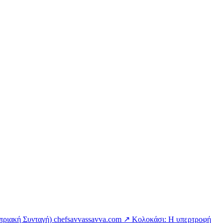
πριακή Συνταγή)
chefsavvassavva.com ↗
Κολοκάσι: Η υπερτροφή