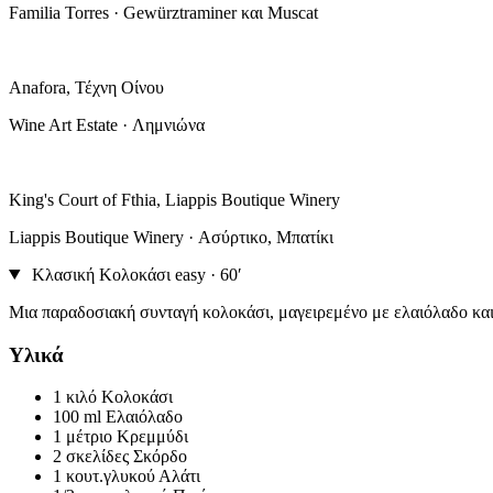
Familia Torres · Gewürztraminer και Muscat
Anafora, Τέχνη Οίνου
Wine Art Estate · Λημνιώνα
King's Court of Fthia, Liappis Boutique Winery
Liappis Boutique Winery · Ασύρτικο, Μπατίκι
Κλασική Κολοκάσι
easy · 60′
Μια παραδοσιακή συνταγή κολοκάσι, μαγειρεμένο με ελαιόλαδο και
Υλικά
1 κιλό
Κολοκάσι
100 ml
Ελαιόλαδο
1 μέτριο
Κρεμμύδι
2 σκελίδες
Σκόρδο
1 κουτ.γλυκού
Αλάτι