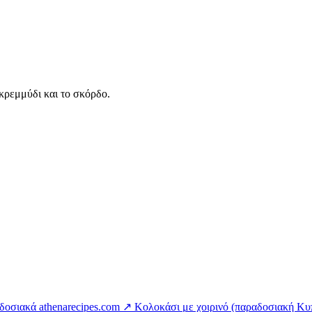
 κρεμμύδι και το σκόρδο.
αδοσιακά
athenarecipes.com ↗
Κολοκάσι με χοιρινό (παραδοσιακή Κυ