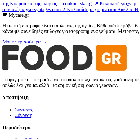
της Κύπρου και της Ικαρίας ...
cookout.skai.gr ↗
Κολοκάσι γιαχνί με
συνταγές
xrysessyntages.com ↗
Κολοκάσι με χοιρινό και Αφέλια: Η 
💚
Mycare.gr
Η σωστή διατροφή είναι ο πυλώνας της υγείας. Κάθε πιάτο κρύβει θ
κάνουμε συνειδητές επιλογές για ισορροπημένα γεύματα. Μετρήστε, 
Μάθε περισσότερα →
Το φαγητό και το κρασί είναι το απόλυτο «ζευγάρι» της γαστρονομί
απλώς ένα γεύμα, αλλά μια αρμονική συμφωνία γεύσεων.
Υποστήριξη
Συνταγές
Σύνδεση
Περισσότερα