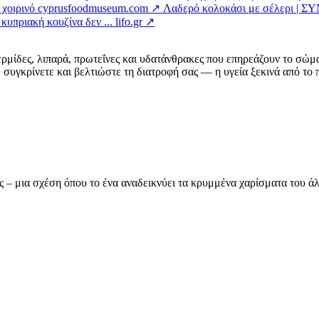
 χοιρινό
cyprusfoodmuseum.com ↗
Λαδερό κολοκάσι με σέλερι | 
κυπριακή κουζίνα δεν ...
lifo.gr ↗
ερμίδες, λιπαρά, πρωτεΐνες και υδατάνθρακες που επηρεάζουν το σώμ
συγκρίνετε και βελτιώστε τη διατροφή σας — η υγεία ξεκινά από το π
ας – μια σχέση όπου το ένα αναδεικνύει τα κρυμμένα χαρίσματα του 