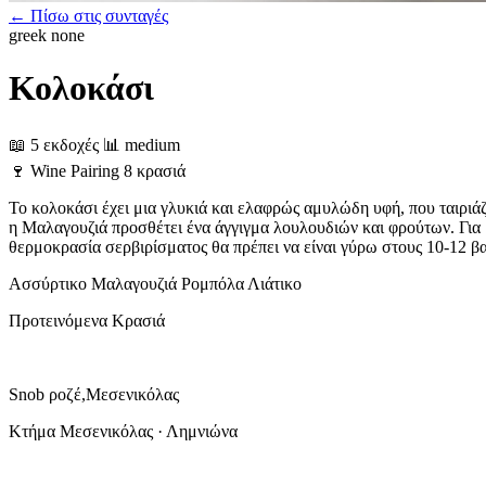
← Πίσω στις συνταγές
greek
none
Κολοκάσι
📖 5 εκδοχές
📊 medium
🍷
Wine Pairing
8 κρασιά
Το κολοκάσι έχει μια γλυκιά και ελαφρώς αμυλώδη υφή, που ταιριά
η Μαλαγουζιά προσθέτει ένα άγγιγμα λουλουδιών και φρούτων. Για μ
θερμοκρασία σερβιρίσματος θα πρέπει να είναι γύρω στους 10-12 β
Ασσύρτικο
Μαλαγουζιά
Ρομπόλα
Λιάτικο
Προτεινόμενα Κρασιά
Snob ροζέ,Μεσενικόλας
Κτήμα Μεσενικόλας · Λημνιώνα