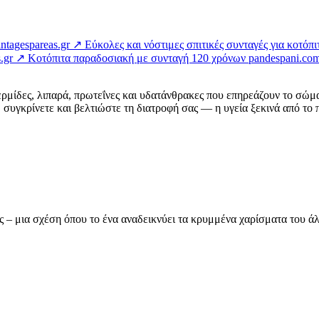
intagespareas.gr ↗
Εύκολες και νόστιμες σπιτικές συνταγές για κοτόπι
s.gr ↗
Κοτόπιτα παραδοσιακή με συνταγή 120 χρόνων
pandespani.co
ερμίδες, λιπαρά, πρωτεΐνες και υδατάνθρακες που επηρεάζουν το σώμ
συγκρίνετε και βελτιώστε τη διατροφή σας — η υγεία ξεκινά από το π
ας – μια σχέση όπου το ένα αναδεικνύει τα κρυμμένα χαρίσματα του 