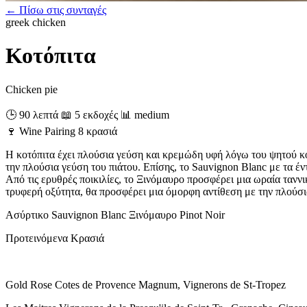
← Πίσω στις συνταγές
greek
chicken
Κοτόπιτα
Chicken pie
🕒 90 λεπτά
📖 5 εκδοχές
📊 medium
🍷
Wine Pairing
8 κρασιά
Η κοτόπιτα έχει πλούσια γεύση και κρεμώδη υφή λόγω του ψητού κο
την πλούσια γεύση του πιάτου. Επίσης, το Sauvignon Blanc με τα έν
Από τις ερυθρές ποικιλίες, το Ξινόμαυρο προσφέρει μια ωραία ταν
τρυφερή οξύτητα, θα προσφέρει μια όμορφη αντίθεση με την πλούσια
Ασύρτικο
Sauvignon Blanc
Ξινόμαυρο
Pinot Noir
Προτεινόμενα Κρασιά
Gold Rose Cotes de Provence Magnum, Vignerons de St-Tropez