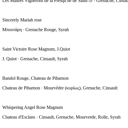
Les Maitres Vignerons de la Presqu'ile de Saint-Tr · Grenache, Cinsau
Sincerely Mariah rose
Μπουτάρη · Grenache Rouge, Syrah
Saint Victoire Rose Magnum, J.Quiot
J. Quiot · Grenache, Cinsault, Syrah
Bandol Rouge, Chateau de Pibarnon
Chateau de Pibarnon · Mourvèdre (κυρίως), Grenache, Cinsault
Whispering Angel Rose Magnum
Chateau d'Esclans · Cinsault, Grenache, Mourverde, Rolle, Syrah