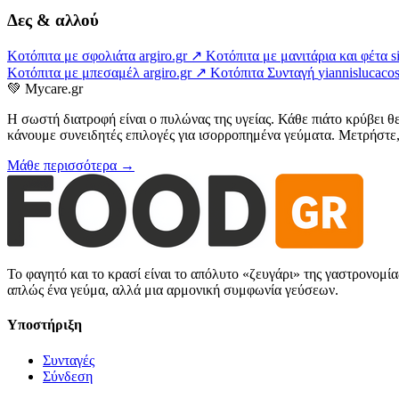
Δες & αλλού
Κοτόπιτα με σφολιάτα
argiro.gr ↗
Κοτόπιτα με μανιτάρια και φέτα
s
Κοτόπιτα με μπεσαμέλ
argiro.gr ↗
Κοτόπιτα Συνταγή
yiannislucaco
💚
Mycare.gr
Η σωστή διατροφή είναι ο πυλώνας της υγείας. Κάθε πιάτο κρύβει θ
κάνουμε συνειδητές επιλογές για ισορροπημένα γεύματα. Μετρήστε, 
Μάθε περισσότερα →
Το φαγητό και το κρασί είναι το απόλυτο «ζευγάρι» της γαστρονομί
απλώς ένα γεύμα, αλλά μια αρμονική συμφωνία γεύσεων.
Υποστήριξη
Συνταγές
Σύνδεση