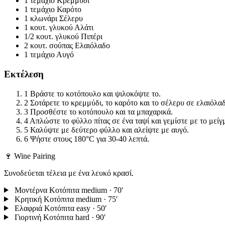
1 τεμάχιο
Κρεμμύδι
1 τεμάχιο
Καρότο
1 κλωνάρι
Σέλερυ
1 κουτ. γλυκού
Αλάτι
1/2 κουτ. γλυκού
Πιπέρι
2 κουτ. σούπας
Ελαιόλαδο
1 τεμάχιο
Αυγό
Εκτέλεση
1
Βράστε το κοτόπουλο και ψιλοκόψτε το.
2
Σοτάρετε το κρεμμύδι, το καρότο και το σέλερυ σε ελαιόλα
3
Προσθέστε το κοτόπουλο και τα μπαχαρικά.
4
Απλώστε το φύλλο πίτας σε ένα ταψί και γεμίστε με το μείγ
5
Καλύψτε με δεύτερο φύλλο και αλείψτε με αυγό.
6
Ψήστε στους 180°C για 30-40 λεπτά.
🍷 Wine Pairing
Συνοδεύεται τέλεια με ένα λευκό κρασί.
Μοντέρνα Κοτόπιτα
medium · 70′
Κρητική Κοτόπιτα
medium · 75′
Ελαφριά Κοτόπιτα
easy · 50′
Γιορτινή Κοτόπιτα
hard · 90′