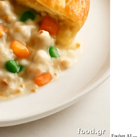
Εικόνα AI —