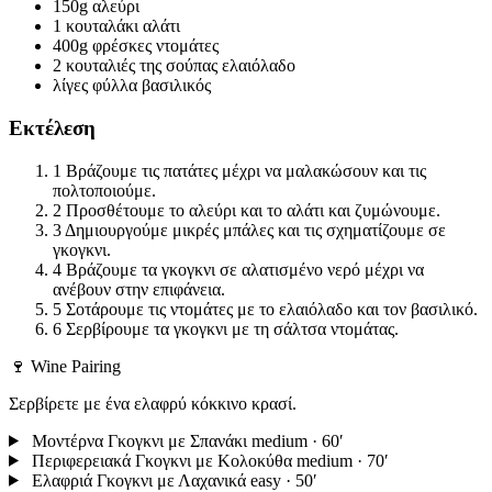
150g
αλεύρι
1 κουταλάκι
αλάτι
400g
φρέσκες ντομάτες
2 κουταλιές της σούπας
ελαιόλαδο
λίγες φύλλα
βασιλικός
Εκτέλεση
1
Βράζουμε τις πατάτες μέχρι να μαλακώσουν και τις
πολτοποιούμε.
2
Προσθέτουμε το αλεύρι και το αλάτι και ζυμώνουμε.
3
Δημιουργούμε μικρές μπάλες και τις σχηματίζουμε σε
γκογκνι.
4
Βράζουμε τα γκογκνι σε αλατισμένο νερό μέχρι να
ανέβουν στην επιφάνεια.
5
Σοτάρουμε τις ντομάτες με το ελαιόλαδο και τον βασιλικό.
6
Σερβίρουμε τα γκογκνι με τη σάλτσα ντομάτας.
🍷 Wine Pairing
Σερβίρετε με ένα ελαφρύ κόκκινο κρασί.
Μοντέρνα Γκογκνι με Σπανάκι
medium · 60′
Περιφερειακά Γκογκνι με Κολοκύθα
medium · 70′
Ελαφριά Γκογκνι με Λαχανικά
easy · 50′