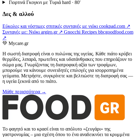
Γιορτινά Γκογκνι με Τυριά
hard · 80′
Δες & αλλού
Εύκολες και νόστιμες σπιτικές συνταγές με νιόκι
cookpad.com ↗
Συνταγές με: Νιόκι
argiro.gr ↗
Gnocchi Recipes
bbcgoodfood.com
↗
💚
Mycare.gr
Η σωστή διατροφή είναι ο πυλώνας της υγείας. Κάθε πιάτο κρύβει
θερμίδες, λιπαρά, πρωτεΐνες και υδατάνθρακες που επηρεάζουν το
σώμα μας. Γνωρίζοντας τη διατροφική αξία των τροφίμων,
μπορούμε να κάνουμε συνειδητές επιλογές για ισορροπημένα
γεύματα. Μετρήστε, συγκρίνετε και βελτιώστε τη διατροφή σας —
η υγεία ξεκινά από το πιάτο.
Μάθε περισσότερα →
Το φαγητό και το κρασί είναι το απόλυτο «ζευγάρι» της
γαστρονομίας – μια σχέση όπου το ένα αναδεικνύει τα κρυμμένα