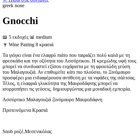
greek
none
Gnocchi
📖 5 εκδοχές
📊 medium
🍷
Wine Pairing
8 κρασιά
Τα γιόγκι είναι ένα ελαφρύ πιάτο που ταιριάζει πολύ καλά με τη
φρεσκάδα και την οξύτητα του Ασσύρτικου. Η κρεμώδης υφή τους
μπορεί να συνδυαστεί εξίσου ευχάριστα με τη φρουτώδη γεύση
του Μαλαγουζιά. Αν επιθυμείτε κάτι πιο πλούσιο, το Ξινόμαυρο
προσφέρει μια ενδιαφέρουσα αντίθεση με τα νιφάδες της σάλτσας.
Τέλος, η ελαφριά γλυκύτητα της Μαυροδάφνης μπορεί να
ισορροπήσει τις γεύσεις, δημιουργώντας μια μοναδική εμπειρία.
Ασσύρτικο
Μαλαγουζιά
Ξινόμαυρο
Μαυροδάφνη
Προτεινόμενα Κρασιά
Snob ροζέ,Μεσενικόλας