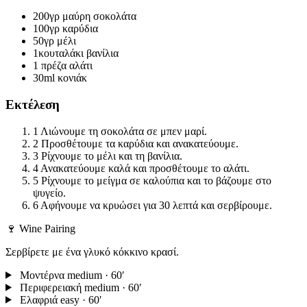
200γρ
μαύρη σοκολάτα
100γρ
καρύδια
50γρ
μέλι
1κουταλάκι
βανίλια
1 πρέζα
αλάτι
30ml
κονιάκ
Εκτέλεση
1
Λιώνουμε τη σοκολάτα σε μπεν μαρί.
2
Προσθέτουμε τα καρύδια και ανακατεύουμε.
3
Ρίχνουμε το μέλι και τη βανίλια.
4
Ανακατεύουμε καλά και προσθέτουμε το αλάτι.
5
Ρίχνουμε το μείγμα σε καλούπια και το βάζουμε στο
ψυγείο.
6
Αφήνουμε να κρυώσει για 30 λεπτά και σερβίρουμε.
🍷 Wine Pairing
Σερβίρετε με ένα γλυκό κόκκινο κρασί.
Μοντέρνα
medium · 60′
Περιφερειακή
medium · 60′
Ελαφριά
easy · 60′