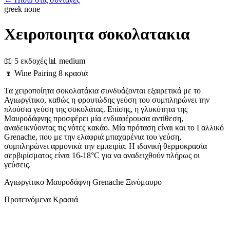
greek
none
Χειροποιητα σοκολατακια
📖 5 εκδοχές
📊 medium
🍷
Wine Pairing
8 κρασιά
Τα χειροποίητα σοκολατάκια συνδυάζονται εξαιρετικά με το
Αγιωργίτικο, καθώς η φρουτώδης γεύση του συμπληρώνει την
πλούσια γεύση της σοκολάτας. Επίσης, η γλυκύτητα της
Μαυροδάφνης προσφέρει μία ενδιαφέρουσα αντίθεση,
αναδεικνύοντας τις νότες κακάο. Μία πρόταση είναι και το Γαλλικό
Grenache, που με την ελαφριά μπαχαρένια του γεύση,
συμπληρώνει αρμονικά την εμπειρία. Η ιδανική θερμοκρασία
σερβιρίσματος είναι 16-18°C για να αναδειχθούν πλήρως οι
γεύσεις.
Αγιωργίτικο
Μαυροδάφνη
Grenache
Ξινόμαυρο
Προτεινόμενα Κρασιά