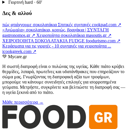
Γιορτινή
hard · 60′
Δες & αλλού
πώς φτιάχνουμε σοκολατάκια Σπιτικές συνταγές
cookpad.com ↗
«Ανώμαλα» σοκολατάκια, κοινώς, βραχάκια | ΣΥΝΤΑΓΗ
gastronomos.gr ↗
Χειροποίητα σοκολατάκια
masoutis.gr ↗
ΧΕΙΡΟΠΟΙΗΤΑ ΣΟΚΟΛΑΤΑΚΙΑ FUDGE
foodurismo.com ↗
Κεράσματα για τις γιορτές - 10 συνταγές για χειροποίητα ...
icookgreek.com ↗
💚
Mycare.gr
Η σωστή διατροφή είναι ο πυλώνας της υγείας. Κάθε πιάτο κρύβει
θερμίδες, λιπαρά, πρωτεΐνες και υδατάνθρακες που επηρεάζουν το
σώμα μας. Γνωρίζοντας τη διατροφική αξία των τροφίμων,
μπορούμε να κάνουμε συνειδητές επιλογές για ισορροπημένα
γεύματα. Μετρήστε, συγκρίνετε και βελτιώστε τη διατροφή σας —
η υγεία ξεκινά από το πιάτο.
Μάθε περισσότερα →