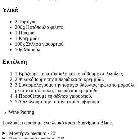
Υλικά
2
Τορτίγια
200g
Κοτόπουλο φιλέτο
1
Πιπεριά
1
Κρεμμύδι
100g
Σάλτσα γιαουρτιού
50g
Μαρούλι
Εκτέλεση
1
Βράζουμε το κοτόπουλο και το κόβουμε σε λωρίδες.
2
Ψιλοκόβουμε την πιπεριά και το κρεμμύδι.
3
Συναρμολογούμε την τορτίγια βάζοντας πρώτα το μαρούλι,
μετά το κοτόπουλο, πιπεριά και κρεμμύδι.
4
Προσθέτουμε τη σάλτσα γιαουρτιού.
5
Διπλώνουμε την τορτίγια και σερβίρουμε.
🍷 Wine Pairing
Συνδυάζει ωραία με ένα λευκό κρασί Sauvignon Blanc.
Μοντέρνα
medium · 20′
Περιφερειακή
medium · 25′