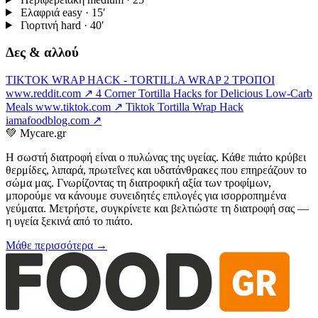
Ελαφριά
easy · 15′
Γιορτινή
hard · 40′
Δες & αλλού
TIKTOK WRAP HACK - TORTILLA WRAP 2 ΤΡΟΠΟΙ
www.reddit.com ↗
4 Corner Tortilla Hacks for Delicious Low-Carb
Meals
www.tiktok.com ↗
Tiktok Tortilla Wrap Hack
iamafoodblog.com ↗
💚
Mycare.gr
Η σωστή διατροφή είναι ο πυλώνας της υγείας. Κάθε πιάτο κρύβει
θερμίδες, λιπαρά, πρωτεΐνες και υδατάνθρακες που επηρεάζουν το
σώμα μας. Γνωρίζοντας τη διατροφική αξία των τροφίμων,
μπορούμε να κάνουμε συνειδητές επιλογές για ισορροπημένα
γεύματα. Μετρήστε, συγκρίνετε και βελτιώστε τη διατροφή σας —
η υγεία ξεκινά από το πιάτο.
Μάθε περισσότερα →