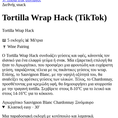
Διεθνής
snack
Tortilla Wrap Hack (TikTok)
Tortilla Wrap Hack
📖 5 εκδοχές
📊 Μέτρια
🍷
Wine Pairing
Ο Tortilla Wrap Hack συνδυάζει γεύσεις και υφές, κάνοντάς τον
ιδανικό για ένα ελαφρύ γεύμα ή σνακ. Μία εξαιρετική επιλογή θα
ήταν το Αγιωργίτικο, που προσφέρει μια φρουτώδη και ευχάριστη
γεύση, ταιριάζοντας τέλεια με τις πικάντικες γεύσεις του wrap.
Επίσης, το Sauvignon Blanc, με την υψηλή οξύτητά του, θα
αναδείξει τις φρέσκες γεύσεις των υλικών. Τέλος, το Chardonnay,
προσθέτοντας μια κρεμώδη υφή, θα δημιουργήσει μια ισορροπία
με την τραγανή tortilla. Σερβίρετε στους 8-10°C για το λευκό και
στους 14-16°C για το κόκκινο.
Αγιωργίτικο
Sauvignon Blanc
Chardonnay
Ξινόμαυρο
Κλασική
easy · 30′
Μια παραδοσιακή εκδοχή με κοτόπουλο και λαχανικά.