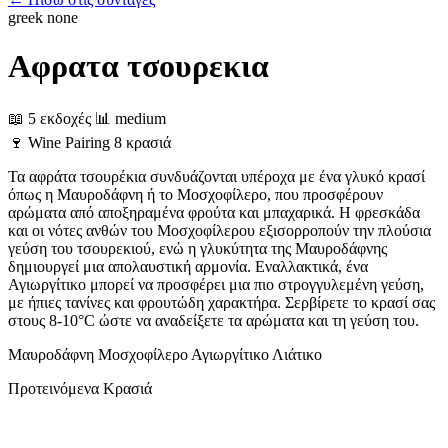
greek
none
Αφρατα τσουρεκια
📖 5 εκδοχές
📊 medium
🍷
Wine Pairing
8 κρασιά
Τα αφράτα τσουρέκια συνδυάζονται υπέροχα με ένα γλυκό κρασί
όπως η Μαυροδάφνη ή το Μοσχοφίλερο, που προσφέρουν
αρώματα από αποξηραμένα φρούτα και μπαχαρικά. Η φρεσκάδα
και οι νότες ανθών του Μοσχοφίλερου εξισορροπούν την πλούσια
γεύση του τσουρεκιού, ενώ η γλυκύτητα της Μαυροδάφνης
δημιουργεί μια απολαυστική αρμονία. Εναλλακτικά, ένα
Αγιωργίτικο μπορεί να προσφέρει μια πιο στρογγυλεμένη γεύση,
με ήπιες τανίνες και φρουτώδη χαρακτήρα. Σερβίρετε το κρασί σας
στους 8-10°C ώστε να αναδείξετε τα αρώματα και τη γεύση του.
Μαυροδάφνη
Μοσχοφίλερο
Αγιωργίτικο
Λιάτικο
Προτεινόμενα Κρασιά