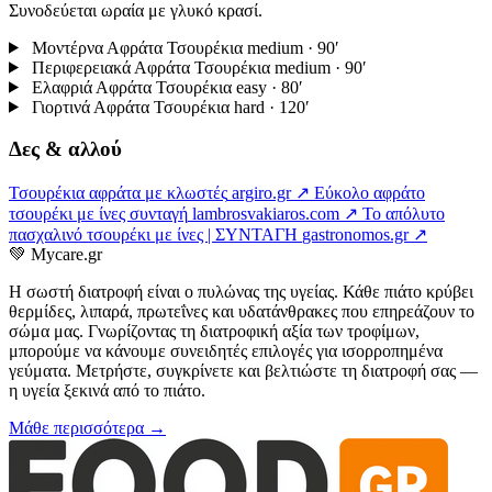
Συνοδεύεται ωραία με γλυκό κρασί.
Μοντέρνα Αφράτα Τσουρέκια
medium · 90′
Περιφερειακά Αφράτα Τσουρέκια
medium · 90′
Ελαφριά Αφράτα Τσουρέκια
easy · 80′
Γιορτινά Αφράτα Τσουρέκια
hard · 120′
Δες & αλλού
Τσουρέκια αφράτα με κλωστές
argiro.gr ↗
Εύκολο αφράτο
τσουρέκι με ίνες συνταγή
lambrosvakiaros.com ↗
Το απόλυτο
πασχαλινό τσουρέκι με ίνες | ΣΥΝΤΑΓΗ
gastronomos.gr ↗
💚
Mycare.gr
Η σωστή διατροφή είναι ο πυλώνας της υγείας. Κάθε πιάτο κρύβει
θερμίδες, λιπαρά, πρωτεΐνες και υδατάνθρακες που επηρεάζουν το
σώμα μας. Γνωρίζοντας τη διατροφική αξία των τροφίμων,
μπορούμε να κάνουμε συνειδητές επιλογές για ισορροπημένα
γεύματα. Μετρήστε, συγκρίνετε και βελτιώστε τη διατροφή σας —
η υγεία ξεκινά από το πιάτο.
Μάθε περισσότερα →