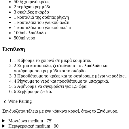
500g
χοιρινό κρέας
2 τεμάχια
κρεμμύδι
3 σκελίδες
σκόρδο
1 κουταλιά της σούπας
ρίγανη
1 κουταλάκι του γλυκού
αλάτι
1 κουταλάκι του γλυκού
πιπέρι
100ml
ελαιόλαδο
500ml
νερό
Εκτέλεση
1
Κόβουμε το χοιρινό σε μικρά κομμάτια.
2
Σε μια κατσαρόλα, ζεσταίνουμε το ελαιόλαδο και
σοτάρουμε το κρεμμύδι και το σκόρδο.
3
Προσθέτουμε το κρέας και το σοτάρουμε μέχρι να ροδίσει.
4
Ρίχνουμε το νερό και προσθέτουμε τα μπαχαρικά.
5
Αφήνουμε να σιγοβράσει για 1,5 ώρα.
6
Σερβίρουμε ζεστό.
🍷 Wine Pairing
Συνδυάζεται τέλεια με ένα κόκκινο κρασί, όπως το Ξινόμαυρο.
Μοντέρνα
medium · 75′
Περιφερειακή
medium · 90′