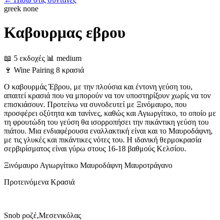
greek
none
Καβουρμας εβρου
📖 5 εκδοχές
📊 medium
🍷
Wine Pairing
8 κρασιά
Ο καβουρμάς Έβρου, με την πλούσια και έντονη γεύση του,
απαιτεί κρασιά που να μπορούν να τον υποστηρίξουν χωρίς να τον
επισκιάσουν. Προτείνω να συνοδευτεί με Ξινόμαυρο, που
προσφέρει οξύτητα και τανίνες, καθώς και Αγιωργίτικο, το οποίο με
τη φρουτώδη του γεύση θα ισορροπήσει την πικάντικη γεύση του
πιάτου. Μια ενδιαφέρουσα εναλλακτική είναι και το Μαυροδάφνη,
με τις γλυκές και πικάντικες νότες του. Η ιδανική θερμοκρασία
σερβιρίσματος είναι γύρω στους 16-18 βαθμούς Κελσίου.
Ξινόμαυρο
Αγιωργίτικο
Μαυροδάφνη
Μαυροτράγανο
Προτεινόμενα Κρασιά
Snob ροζέ,Μεσενικόλας