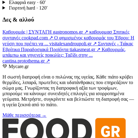
Ελαφριά
easy · 60′
Γιορτινή
hard · 120′
Δες & αλλού
Καβουρμάς | ΣΥΝΤΑΓΗ
gastronomos.gr ↗
καβουρμασ Σπιτικές
συνταγές
cookpad.com ↗
Ο φημισμένος καβουρμάς του Έβρου: Η
γεύση που πρέπει να ...
visitalexandroupoli.gr ↗
Συνταγές - Τιάκας
Εβρίτικα Παραδοσιακά Προϊόντα
tiakasmeat.gr ↗
Καβουρμάς,
μπάμπω και γηγενείς ποικιλίες: Ταξίδι στην ...
cantina.protothema.gr ↗
💚
Mycare.gr
Η σωστή διατροφή είναι ο πυλώνας της υγείας. Κάθε πιάτο κρύβει
θερμίδες, λιπαρά, πρωτεΐνες και υδατάνθρακες που επηρεάζουν το
σώμα μας. Γνωρίζοντας τη διατροφική αξία των τροφίμων,
μπορούμε να κάνουμε συνειδητές επιλογές για ισορροπημένα
γεύματα. Μετρήστε, συγκρίνετε και βελτιώστε τη διατροφή σας —
η υγεία ξεκινά από το πιάτο.
Μάθε περισσότερα →