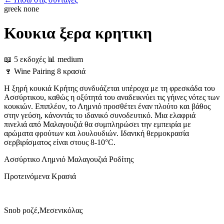
greek
none
Κουκια ξερα κρητικη
📖 5 εκδοχές
📊 medium
🍷
Wine Pairing
8 κρασιά
Η ξηρή κουκιά Κρήτης συνδυάζεται υπέροχα με τη φρεσκάδα του
Ασσύρτικου, καθώς η οξύτητά του αναδεικνύει τις γήινες νότες των
κουκιών. Επιπλέον, το Λημνιό προσθέτει έναν πλούτο και βάθος
στην γεύση, κάνοντάς το ιδανικό συνοδευτικό. Μια ελαφριά
πινελιά από Μαλαγουζιά θα συμπληρώσει την εμπειρία με
αρώματα φρούτων και λουλουδιών. Ιδανική θερμοκρασία
σερβιρίσματος είναι στους 8-10°C.
Ασσύρτικο
Λημνιό
Μαλαγουζιά
Ροδίτης
Προτεινόμενα Κρασιά
Snob ροζέ,Μεσενικόλας