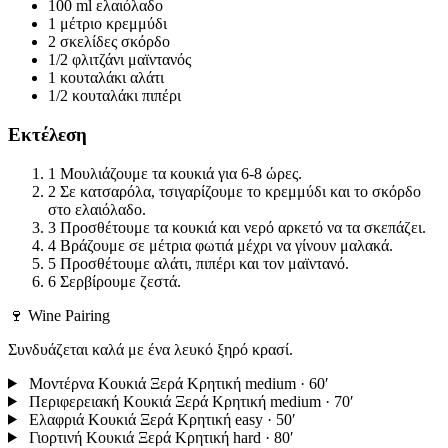
100 ml
ελαιόλαδο
1 μέτριο
κρεμμύδι
2 σκελίδες
σκόρδο
1/2 φλιτζάνι
μαϊντανός
1 κουταλάκι
αλάτι
1/2 κουταλάκι
πιπέρι
Εκτέλεση
1
Μουλιάζουμε τα κουκιά για 6-8 ώρες.
2
Σε κατσαρόλα, τσιγαρίζουμε το κρεμμύδι και το σκόρδο
στο ελαιόλαδο.
3
Προσθέτουμε τα κουκιά και νερό αρκετό να τα σκεπάζει.
4
Βράζουμε σε μέτρια φωτιά μέχρι να γίνουν μαλακά.
5
Προσθέτουμε αλάτι, πιπέρι και τον μαϊντανό.
6
Σερβίρουμε ζεστά.
🍷 Wine Pairing
Συνδυάζεται καλά με ένα λευκό ξηρό κρασί.
Μοντέρνα Κουκιά Ξερά Κρητική
medium · 60′
Περιφερειακή Κουκιά Ξερά Κρητική
medium · 70′
Ελαφριά Κουκιά Ξερά Κρητική
easy · 50′
Γιορτινή Κουκιά Ξερά Κρητική
hard · 80′