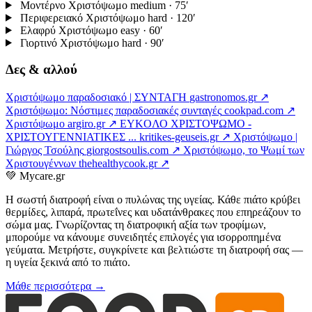
Μοντέρνο Χριστόψωμο
medium · 75′
Περιφερειακό Χριστόψωμο
hard · 120′
Ελαφρύ Χριστόψωμο
easy · 60′
Γιορτινό Χριστόψωμο
hard · 90′
Δες & αλλού
Χριστόψωμο παραδοσιακό | ΣΥΝΤΑΓΗ
gastronomos.gr ↗
Χριστόψωμο: Νόστιμες παραδοσιακές συνταγές
cookpad.com ↗
Χριστόψωμο
argiro.gr ↗
EYKOΛΟ ΧΡΙΣΤΟΨΩΜΟ -
ΧΡΙΣΤΟΥΓΕΝΝΙΑΤΙΚΕΣ ...
kritikes-geuseis.gr ↗
Χριστόψωμο |
Γιώργος Τσούλης
giorgostsoulis.com ↗
Χριστόψωμο, το Ψωμί των
Χριστουγέννων
thehealthycook.gr ↗
💚
Mycare.gr
Η σωστή διατροφή είναι ο πυλώνας της υγείας. Κάθε πιάτο κρύβει
θερμίδες, λιπαρά, πρωτεΐνες και υδατάνθρακες που επηρεάζουν το
σώμα μας. Γνωρίζοντας τη διατροφική αξία των τροφίμων,
μπορούμε να κάνουμε συνειδητές επιλογές για ισορροπημένα
γεύματα. Μετρήστε, συγκρίνετε και βελτιώστε τη διατροφή σας —
η υγεία ξεκινά από το πιάτο.
Μάθε περισσότερα →