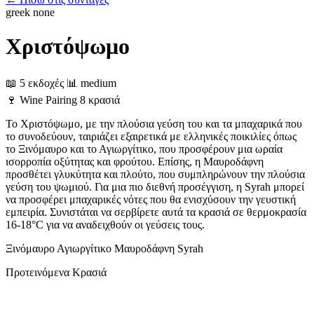
greek
none
Χριστόψωμο
📖 5 εκδοχές
📊 medium
🍷
Wine Pairing
8 κρασιά
Το Χριστόψωμο, με την πλούσια γεύση του και τα μπαχαρικά που
το συνοδεύουν, ταιριάζει εξαιρετικά με ελληνικές ποικιλίες όπως
το Ξινόμαυρο και το Αγιωργίτικο, που προσφέρουν μια ωραία
ισορροπία οξύτητας και φρούτου. Επίσης, η Μαυροδάφνη
προσθέτει γλυκύτητα και πλούτο, που συμπληρώνουν την πλούσια
γεύση του ψωμιού. Για μια πιο διεθνή προσέγγιση, η Syrah μπορεί
να προσφέρει μπαχαρικές νότες που θα ενισχύσουν την γευστική
εμπειρία. Συνιστάται να σερβίρετε αυτά τα κρασιά σε θερμοκρασία
16-18°C για να αναδειχθούν οι γεύσεις τους.
Ξινόμαυρο
Αγιωργίτικο
Μαυροδάφνη
Syrah
Προτεινόμενα Κρασιά