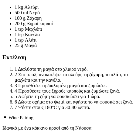
1 kg
Αλεύρι
500 ml
Νερό
100 g
Ζάχαρη
200 g
Ξηροί καρποί
1 tsp
Μαχλέπι
1 tsp
Κανέλα
1 tsp
Αλάτι
25 g
Μαγιά
Εκτέλεση
1
Διαλύστε τη μαγιά στο χλιαρό νερό.
2
Στο μπολ, ανακατέψτε το αλεύρι, τη ζάχαρη, το αλάτι, το
μαχλέπι και την κανέλα.
3
Προσθέστε τη διαλυμένη μαγιά και ζυμώστε.
4
Προσθέστε τους ξηρούς καρπούς και ζυμώστε ξανά.
5
Αφήστε τη ζύμη να φουσκώσει για 1 ώρα.
6
Δώστε σχήμα στο ψωμί και αφήστε το να φουσκώσει ξανά.
7
Ψήστε στους 180°C για 30-40 λεπτά.
🍷 Wine Pairing
Ιδανικό με ένα κόκκινο κρασί από τη Νάουσα.