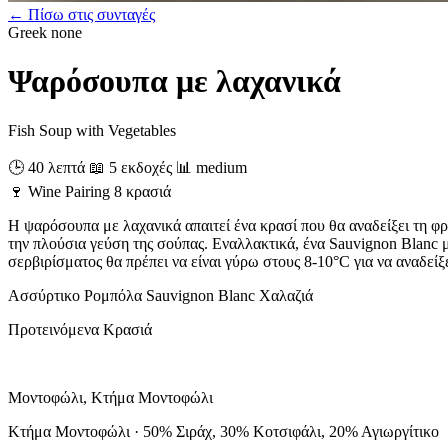
← Πίσω στις συνταγές
Greek
none
Ψαρόσουπα με λαχανικά
Fish Soup with Vegetables
🕒 40 λεπτά
📖 5 εκδοχές
📊 medium
🍷
Wine Pairing
8 κρασιά
Η ψαρόσουπα με λαχανικά απαιτεί ένα κρασί που θα αναδείξει τη 
την πλούσια γεύση της σούπας. Εναλλακτικά, ένα Sauvignon Blanc 
σερβιρίσματος θα πρέπει να είναι γύρω στους 8-10°C για να αναδείξ
Ασσύρτικο
Ρομπόλα
Sauvignon Blanc
Χαλαζιά
Προτεινόμενα Κρασιά
Μοντοφώλι, Κτήμα Μοντοφώλι
Κτήμα Μοντοφώλι · 50% Σιράχ, 30% Κοτσιφάλι, 20% Αγιωργίτικο