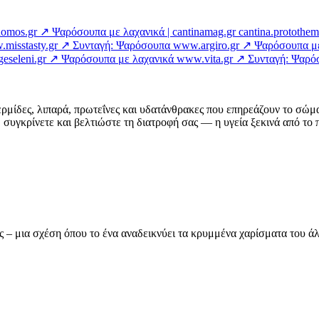
nomos.gr ↗
Ψαρόσουπα με λαχανικά | cantinamag.gr
cantina.protothe
misstasty.gr ↗
Συνταγή: Ψαρόσουπα
www.argiro.gr ↗
Ψαρόσουπα με 
eseleni.gr ↗
Ψαρόσουπα με λαχανικά
www.vita.gr ↗
Συνταγή: Ψαρό
ερμίδες, λιπαρά, πρωτεΐνες και υδατάνθρακες που επηρεάζουν το σώμ
συγκρίνετε και βελτιώστε τη διατροφή σας — η υγεία ξεκινά από το π
ας – μια σχέση όπου το ένα αναδεικνύει τα κρυμμένα χαρίσματα του 