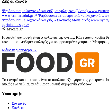
Δες & αλλού
Ψαρόσουπα με λαχανικά και ρύζι, αυγολέμονο (βίντεο)
www.gastro
www.crm-ariadni.gr ↗
Ψαρόσουπα με αρωματικά και λαχανικά
www.
Ψαρόσουπα με λαχανικά και ρύζι - Συνταγές Μαγειρικής
www.syntag
agriniotimes.gr ↗
💚
Mycare.gr
Η σωστή διατροφή είναι ο πυλώνας της υγείας. Κάθε πιάτο κρύβει θ
κάνουμε συνειδητές επιλογές για ισορροπημένα γεύματα. Μετρήστε, 
Μάθε περισσότερα →
Το φαγητό και το κρασί είναι το απόλυτο «ζευγάρι» της γαστρονομί
απλώς ένα γεύμα, αλλά μια αρμονική συμφωνία γεύσεων.
Υποστήριξη
Συνταγές
Σύνδεση