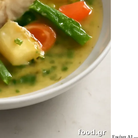
Εικόνα AI —