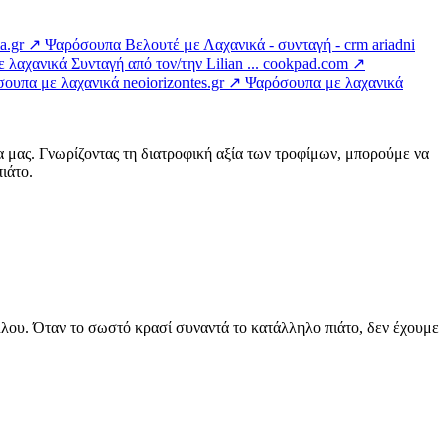
ma.gr ↗
Ψαρόσουπα Βελουτέ με Λαχανικά - συνταγή - crm ariadni
λαχανικά Συνταγή από τον/την Lilian ...
cookpad.com ↗
σουπα με λαχανικά
neoiorizontes.gr ↗
Ψαρόσουπα με λαχανικά
α μας. Γνωρίζοντας τη διατροφική αξία των τροφίμων, μπορούμε να
ιάτο.
άλλου. Όταν το σωστό κρασί συναντά το κατάλληλο πιάτο, δεν έχουμε