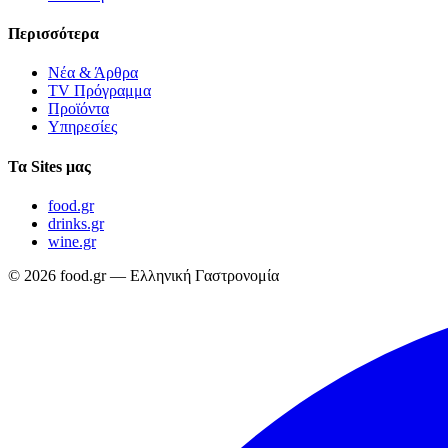
Περισσότερα
Νέα & Άρθρα
TV Πρόγραμμα
Προϊόντα
Υπηρεσίες
Τα Sites μας
food.gr
drinks.gr
wine.gr
© 2026 food.gr — Ελληνική Γαστρονομία