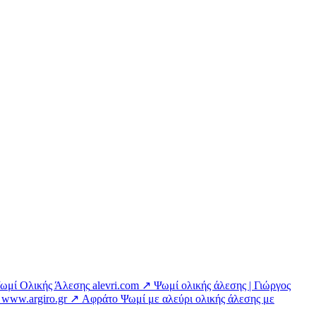
Ψωμί Ολικής Άλεσης
alevri.com ↗
Ψωμί ολικής άλεσης | Γιώργος
www.argiro.gr ↗
Αφράτο Ψωμί με αλεύρι ολικής άλεσης με