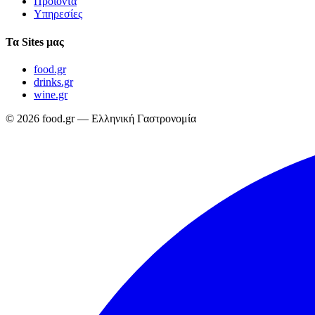
Προϊόντα
Υπηρεσίες
Τα Sites μας
food.gr
drinks.gr
wine.gr
© 2026 food.gr — Ελληνική Γαστρονομία