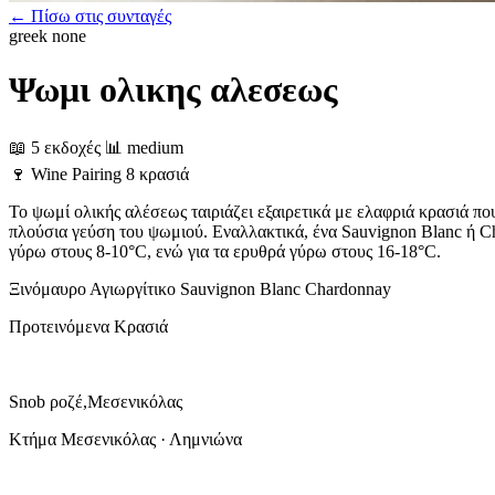
← Πίσω στις συνταγές
greek
none
Ψωμι ολικης αλεσεως
📖 5 εκδοχές
📊 medium
🍷
Wine Pairing
8 κρασιά
Το ψωμί ολικής αλέσεως ταιριάζει εξαιρετικά με ελαφριά κρασιά π
πλούσια γεύση του ψωμιού. Εναλλακτικά, ένα Sauvignon Blanc ή C
γύρω στους 8-10°C, ενώ για τα ερυθρά γύρω στους 16-18°C.
Ξινόμαυρο
Αγιωργίτικο
Sauvignon Blanc
Chardonnay
Προτεινόμενα Κρασιά
Snob ροζέ,Μεσενικόλας
Κτήμα Μεσενικόλας · Λημνιώνα