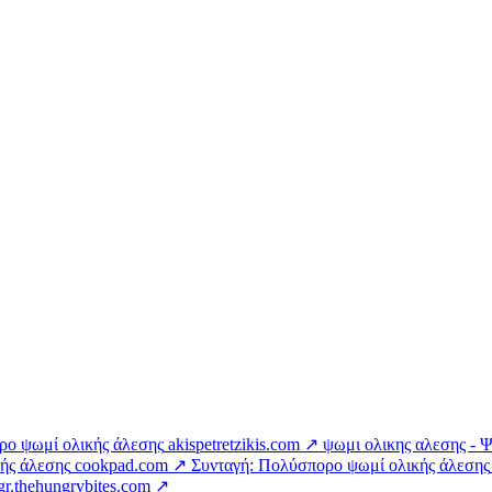
ο ψωμί ολικής άλεσης
akispetretzikis.com ↗
ψωμι ολικης αλεσης - 
κής άλεσης
cookpad.com ↗
Συνταγή: Πολύσπορο ψωμί ολικής άλεσης
gr.thehungrybites.com ↗