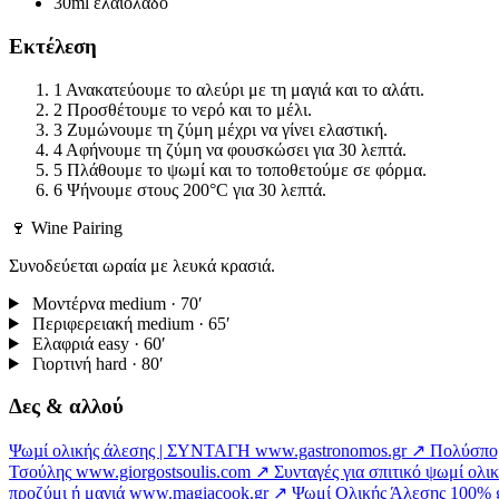
30ml
ελαιόλαδο
Εκτέλεση
1
Ανακατεύουμε το αλεύρι με τη μαγιά και το αλάτι.
2
Προσθέτουμε το νερό και το μέλι.
3
Ζυμώνουμε τη ζύμη μέχρι να γίνει ελαστική.
4
Αφήνουμε τη ζύμη να φουσκώσει για 30 λεπτά.
5
Πλάθουμε το ψωμί και το τοποθετούμε σε φόρμα.
6
Ψήνουμε στους 200°C για 30 λεπτά.
🍷 Wine Pairing
Συνοδεύεται ωραία με λευκά κρασιά.
Μοντέρνα
medium · 70′
Περιφερειακή
medium · 65′
Ελαφριά
easy · 60′
Γιορτινή
hard · 80′
Δες & αλλού
Ψωµί ολικής άλεσης | ΣΥΝΤΑΓΗ
www.gastronomos.gr ↗
Πολύσπορ
Τσούλης
www.giorgostsoulis.com ↗
Συνταγές για σπιτικό ψωμί ολι
προζύμι ή μαγιά
www.magiacook.gr ↗
Ψωμί Ολικής Άλεσης 100%