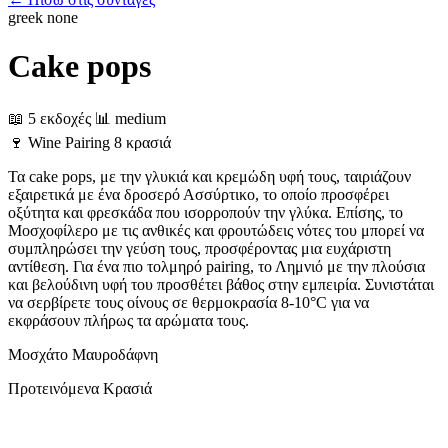
greek
none
Cake pops
📖 5 εκδοχές
📊 medium
🍷
Wine Pairing
8 κρασιά
Τα cake pops, με την γλυκιά και κρεμώδη υφή τους, ταιριάζουν
εξαιρετικά με ένα δροσερό Ασσύρτικο, το οποίο προσφέρει
οξύτητα και φρεσκάδα που ισορροπούν την γλύκα. Επίσης, το
Μοσχοφίλερο με τις ανθικές και φρουτώδεις νότες του μπορεί να
συμπληρώσει την γεύση τους, προσφέροντας μια ευχάριστη
αντίθεση. Για ένα πιο τολμηρό pairing, το Λημνιό με την πλούσια
και βελούδινη υφή του προσθέτει βάθος στην εμπειρία. Συνιστάται
να σερβίρετε τους οίνους σε θερμοκρασία 8-10°C για να
εκφράσουν πλήρως τα αρώματα τους.
Μοσχάτο
Μαυροδάφνη
Προτεινόμενα Κρασιά