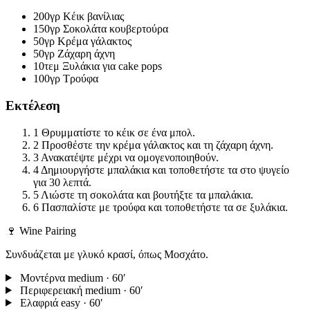
200γρ
Κέικ βανίλιας
150γρ
Σοκολάτα κουβερτούρα
50γρ
Κρέμα γάλακτος
50γρ
Ζάχαρη άχνη
10τεμ
Ξυλάκια για cake pops
100γρ
Τρούφα
Εκτέλεση
1
Θρυμματίστε το κέικ σε ένα μπολ.
2
Προσθέστε την κρέμα γάλακτος και τη ζάχαρη άχνη.
3
Ανακατέψτε μέχρι να ομογενοποιηθούν.
4
Δημιουργήστε μπαλάκια και τοποθετήστε τα στο ψυγείο
για 30 λεπτά.
5
Λιώστε τη σοκολάτα και βουτήξτε τα μπαλάκια.
6
Πασπαλίστε με τρούφα και τοποθετήστε τα σε ξυλάκια.
🍷 Wine Pairing
Συνδυάζεται με γλυκό κρασί, όπως Μοσχάτο.
Μοντέρνα
medium · 60′
Περιφερειακή
medium · 60′
Ελαφριά
easy · 60′