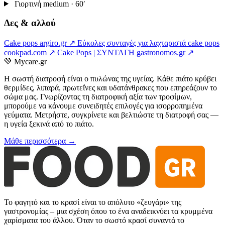
Γιορτινή
medium · 60′
Δες & αλλού
Cake pops
argiro.gr ↗
Εύκολες συνταγές για λαχταριστά cake pops
cookpad.com ↗
Cake Pops | ΣΥΝΤΑΓΗ
gastronomos.gr ↗
💚
Mycare.gr
Η σωστή διατροφή είναι ο πυλώνας της υγείας. Κάθε πιάτο κρύβει
θερμίδες, λιπαρά, πρωτεΐνες και υδατάνθρακες που επηρεάζουν το
σώμα μας. Γνωρίζοντας τη διατροφική αξία των τροφίμων,
μπορούμε να κάνουμε συνειδητές επιλογές για ισορροπημένα
γεύματα. Μετρήστε, συγκρίνετε και βελτιώστε τη διατροφή σας —
η υγεία ξεκινά από το πιάτο.
Μάθε περισσότερα →
Το φαγητό και το κρασί είναι το απόλυτο «ζευγάρι» της
γαστρονομίας – μια σχέση όπου το ένα αναδεικνύει τα κρυμμένα
χαρίσματα του άλλου. Όταν το σωστό κρασί συναντά το