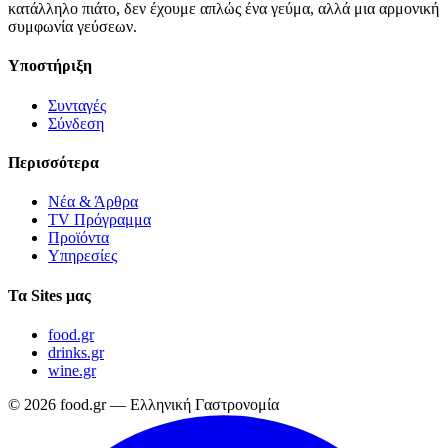
κατάλληλο πιάτο, δεν έχουμε απλώς ένα γεύμα, αλλά μια αρμονική
συμφωνία γεύσεων.
Υποστήριξη
Συνταγές
Σύνδεση
Περισσότερα
Νέα & Άρθρα
TV Πρόγραμμα
Προϊόντα
Υπηρεσίες
Τα Sites μας
food.gr
drinks.gr
wine.gr
© 2026 food.gr — Ελληνική Γαστρονομία