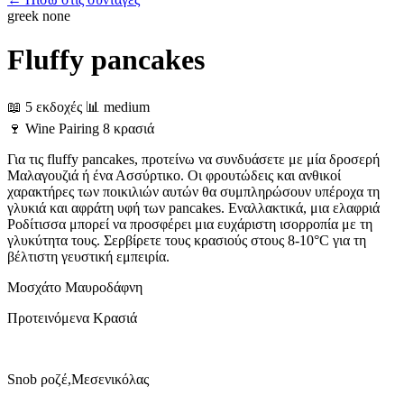
greek
none
Fluffy pancakes
📖 5 εκδοχές
📊 medium
🍷
Wine Pairing
8 κρασιά
Για τις fluffy pancakes, προτείνω να συνδυάσετε με μία δροσερή
Μαλαγουζιά ή ένα Ασσύρτικο. Οι φρουτώδεις και ανθικοί
χαρακτήρες των ποικιλιών αυτών θα συμπληρώσουν υπέροχα τη
γλυκιά και αφράτη υφή των pancakes. Εναλλακτικά, μια ελαφριά
Ροδίτισσα μπορεί να προσφέρει μια ευχάριστη ισορροπία με τη
γλυκύτητα τους. Σερβίρετε τους κρασιούς στους 8-10°C για τη
βέλτιστη γευστική εμπειρία.
Μοσχάτο
Μαυροδάφνη
Προτεινόμενα Κρασιά
Snob ροζέ,Μεσενικόλας