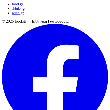
food.gr
drinks.gr
wine.gr
© 2026 food.gr — Ελληνική Γαστρονομία