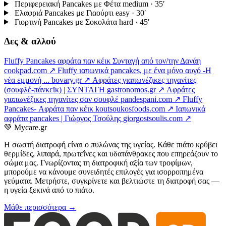
Περιφερειακή Pancakes με Φέτα
medium · 35′
Ελαφριά Pancakes με Γιαούρτι
easy · 30′
Γιορτινή Pancakes με Σοκολάτα
hard · 45′
Δες & αλλού
Fluffy Pancakes αφράτα παν κέικ Συνταγή από τον/την Δανάη
cookpad.com ↗
Fluffy ιαπωνικά pancakes, με ένα μόνο αυγό -Η
νέα εμμονή ...
bovary.gr ↗
Αφράτες γιαπωνέζικες τηγανίτες
(σουφλέ-πάνκεϊκ) | ΣΥΝΤΑΓΗ
gastronomos.gr ↗
Αφράτες
γιαπωνέζικες τηγανίτες σαν σουφλέ
pandespani.com ↗
Fluffy
Pancakes- Αφράτα παν κέικ
koutsoukosfoods.com ↗
Ιαπωνικά
αφράτα pancakes | Γιώργος Τσούλης
giorgostsoulis.com ↗
💚
Mycare.gr
Η σωστή διατροφή είναι ο πυλώνας της υγείας. Κάθε πιάτο κρύβει
θερμίδες, λιπαρά, πρωτεΐνες και υδατάνθρακες που επηρεάζουν το
σώμα μας. Γνωρίζοντας τη διατροφική αξία των τροφίμων,
μπορούμε να κάνουμε συνειδητές επιλογές για ισορροπημένα
γεύματα. Μετρήστε, συγκρίνετε και βελτιώστε τη διατροφή σας —
η υγεία ξεκινά από το πιάτο.
Μάθε περισσότερα →