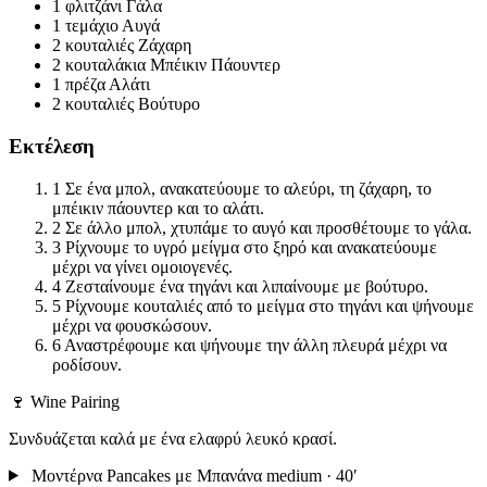
1 φλιτζάνι
Γάλα
1 τεμάχιο
Αυγά
2 κουταλιές
Ζάχαρη
2 κουταλάκια
Μπέικιν Πάουντερ
1 πρέζα
Αλάτι
2 κουταλιές
Βούτυρο
Εκτέλεση
1
Σε ένα μπολ, ανακατεύουμε το αλεύρι, τη ζάχαρη, το
μπέικιν πάουντερ και το αλάτι.
2
Σε άλλο μπολ, χτυπάμε το αυγό και προσθέτουμε το γάλα.
3
Ρίχνουμε το υγρό μείγμα στο ξηρό και ανακατεύουμε
μέχρι να γίνει ομοιογενές.
4
Ζεσταίνουμε ένα τηγάνι και λιπαίνουμε με βούτυρο.
5
Ρίχνουμε κουταλιές από το μείγμα στο τηγάνι και ψήνουμε
μέχρι να φουσκώσουν.
6
Αναστρέφουμε και ψήνουμε την άλλη πλευρά μέχρι να
ροδίσουν.
🍷 Wine Pairing
Συνδυάζεται καλά με ένα ελαφρύ λευκό κρασί.
Μοντέρνα Pancakes με Μπανάνα
medium · 40′