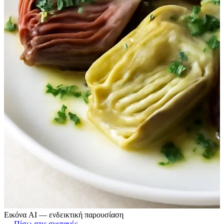
Εικόνα AI — ενδεικτική παρουσίαση
← Πίσω στις συνταγές