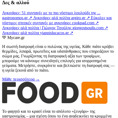
Δες & αλλού
Αγκινάρες: 51 συνταγές με το πιο νόστιμο λουλούδι της ...
gastronomos.gr ↗
Αγκινάρες αλά πολίτα
argiro.gr ↗
Εύκολες και
νόστιμες σπιτικές συνταγές με αγκινάρες
cookpad.com ↗
Αγκινάρες αλά πολίτα | Γιώργος Τσούλης
giorgostsoulis.com ↗
Αγκινάρες αλά πολίτα
yiannislucacos.gr ↗
💚
Mycare.gr
Η σωστή διατροφή είναι ο πυλώνας της υγείας. Κάθε πιάτο κρύβει
θερμίδες, λιπαρά, πρωτεΐνες και υδατάνθρακες που επηρεάζουν το
σώμα μας. Γνωρίζοντας τη διατροφική αξία των τροφίμων,
μπορούμε να κάνουμε συνειδητές επιλογές για ισορροπημένα
γεύματα. Μετρήστε, συγκρίνετε και βελτιώστε τη διατροφή σας —
η υγεία ξεκινά από το πιάτο.
Μάθε περισσότερα →
Το φαγητό και το κρασί είναι το απόλυτο «ζευγάρι» της
γαστρονομίας – μια σχέση όπου το ένα αναδεικνύει τα κρυμμένα