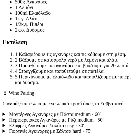
500g
Αγκινάρες
1
Λεμόνι
100ml
Ελαιόλαδο
1κ.γ.
Αλάτι
1/2κ.γ.
Πιπέρι
2κ.σ.
Δυόσμος
Εκτέλεση
1
Καθαρίζουμε τις αγκινάρες και τις κόβουμε στη μέση.
2
Βάζουμε σε κατσαρόλα νερό με λεμόνι και αλάτι.
3
Προσθέτουμε τις αγκινάρες και βράζουμε για 20 λεπτά.
4
Στραγγίζουμε και τοποθετούμε σε πιατέλα.
5
Περιχύνουμε με ελαιόλαδο και πασπαλίζουμε με πιπέρι
και δυόσμο.
🍷 Wine Pairing
Συνδυάζεται τέλεια με ένα λευκό κρασί όπως το Σαββατιανό.
Μοντέρνες Αγκινάρες με Πάστα
medium · 60′
Περιφερειακές Αγκινάρες με Ρύζι
medium · 50′
Ελαφρές Αγκινάρες Σαλάτα
easy · 30′
Γιορτινές Αγκινάρες με Σάλτσα
hard · 75′