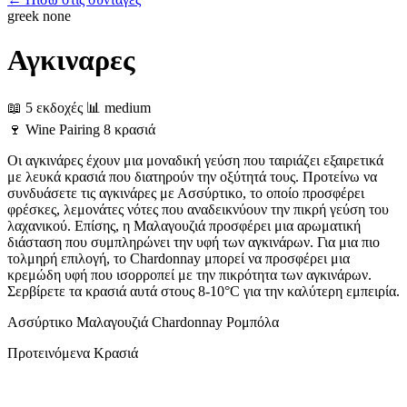
greek
none
Αγκιναρες
📖 5 εκδοχές
📊 medium
🍷
Wine Pairing
8 κρασιά
Οι αγκινάρες έχουν μια μοναδική γεύση που ταιριάζει εξαιρετικά
με λευκά κρασιά που διατηρούν την οξύτητά τους. Προτείνω να
συνδυάσετε τις αγκινάρες με Ασσύρτικο, το οποίο προσφέρει
φρέσκες, λεμονάτες νότες που αναδεικνύουν την πικρή γεύση του
λαχανικού. Επίσης, η Μαλαγουζιά προσφέρει μια αρωματική
διάσταση που συμπληρώνει την υφή των αγκινάρων. Για μια πιο
τολμηρή επιλογή, το Chardonnay μπορεί να προσφέρει μια
κρεμώδη υφή που ισορροπεί με την πικρότητα των αγκινάρων.
Σερβίρετε τα κρασιά αυτά στους 8-10°C για την καλύτερη εμπειρία.
Ασσύρτικο
Μαλαγουζιά
Chardonnay
Ρομπόλα
Προτεινόμενα Κρασιά