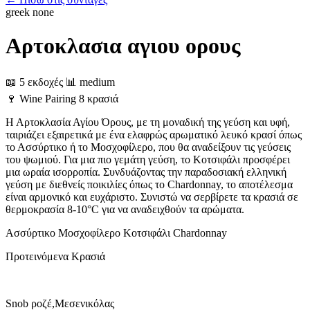
greek
none
Αρτοκλασια αγιου ορους
📖 5 εκδοχές
📊 medium
🍷
Wine Pairing
8 κρασιά
Η Αρτοκλασία Αγίου Όρους, με τη μοναδική της γεύση και υφή,
ταιριάζει εξαιρετικά με ένα ελαφρώς αρωματικό λευκό κρασί όπως
το Ασσύρτικο ή το Μοσχοφίλερο, που θα αναδείξουν τις γεύσεις
του ψωμιού. Για μια πιο γεμάτη γεύση, το Κοτσιφάλι προσφέρει
μια ωραία ισορροπία. Συνδυάζοντας την παραδοσιακή ελληνική
γεύση με διεθνείς ποικιλίες όπως το Chardonnay, το αποτέλεσμα
είναι αρμονικό και ευχάριστο. Συνιστώ να σερβίρετε τα κρασιά σε
θερμοκρασία 8-10°C για να αναδειχθούν τα αρώματα.
Ασσύρτικο
Μοσχοφίλερο
Κοτσιφάλι
Chardonnay
Προτεινόμενα Κρασιά
Snob ροζέ,Μεσενικόλας