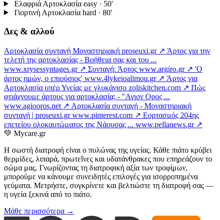
Ελαφριά Αρτοκλασία
easy · 50′
Γιορτινή Αρτοκλασία
hard · 80′
Δες & αλλού
Αρτοκλασία συνταγή Μοναστηριακή
proseuxi.gr ↗
Άρτος για την
τελετή της αρτοκλασίας - Βοήθεια σας και του ...
www.xrysessyntages.gr ↗
Συνταγή: Άρτος
www.argiro.gr ↗
'Ο
άρτος ημών, ο επιούσιος'
www.4lykeioalimou.gr ↗
Άρτος για
Αρτοκλασία υπέρ Υγείας με γλυκάνισο
zoliskitchen.com ↗
Πώς
φτιάχνουμε άρτους για αρτοκλασία; - "Αγιον Ορος ...
www.agiooros.net ↗
Αρτοκλασία συνταγή - Μοναστηριακή
συνταγή | proseuxi.gr
www.pinterest.com ↗
Εορτασμός 204ης
επετείου ολοκαυτώματος της Νάουσας ...
www.pellanews.gr ↗
💚
Mycare.gr
Η σωστή διατροφή είναι ο πυλώνας της υγείας. Κάθε πιάτο κρύβει
θερμίδες, λιπαρά, πρωτεΐνες και υδατάνθρακες που επηρεάζουν το
σώμα μας. Γνωρίζοντας τη διατροφική αξία των τροφίμων,
μπορούμε να κάνουμε συνειδητές επιλογές για ισορροπημένα
γεύματα. Μετρήστε, συγκρίνετε και βελτιώστε τη διατροφή σας —
η υγεία ξεκινά από το πιάτο.
Μάθε περισσότερα →