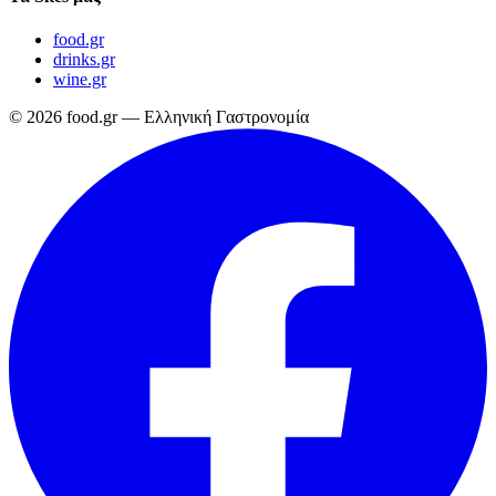
food.gr
drinks.gr
wine.gr
© 2026 food.gr — Ελληνική Γαστρονομία