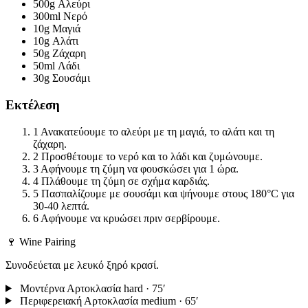
500g
Αλεύρι
300ml
Νερό
10g
Μαγιά
10g
Αλάτι
50g
Ζάχαρη
50ml
Λάδι
30g
Σουσάμι
Εκτέλεση
1
Ανακατεύουμε το αλεύρι με τη μαγιά, το αλάτι και τη
ζάχαρη.
2
Προσθέτουμε το νερό και το λάδι και ζυμώνουμε.
3
Αφήνουμε τη ζύμη να φουσκώσει για 1 ώρα.
4
Πλάθουμε τη ζύμη σε σχήμα καρδιάς.
5
Πασπαλίζουμε με σουσάμι και ψήνουμε στους 180°C για
30-40 λεπτά.
6
Αφήνουμε να κρυώσει πριν σερβίρουμε.
🍷 Wine Pairing
Συνοδεύεται με λευκό ξηρό κρασί.
Μοντέρνα Αρτοκλασία
hard · 75′
Περιφερειακή Αρτοκλασία
medium · 65′