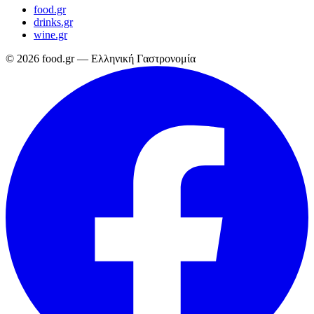
food.gr
drinks.gr
wine.gr
© 2026 food.gr — Ελληνική Γαστρονομία