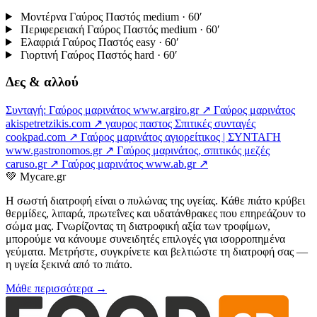
Μοντέρνα Γαύρος Παστός
medium · 60′
Περιφερειακή Γαύρος Παστός
medium · 60′
Ελαφριά Γαύρος Παστός
easy · 60′
Γιορτινή Γαύρος Παστός
hard · 60′
Δες & αλλού
Συνταγή: Γαύρος μαρινάτος
www.argiro.gr ↗
Γαύρος μαρινάτος
akispetretzikis.com ↗
γαυρος παστος Σπιτικές συνταγές
cookpad.com ↗
Γαύρος μαρινάτος αγιορείτικος | ΣΥΝΤΑΓΗ
www.gastronomos.gr ↗
Γαύρος μαρινάτος, σπιτικός μεζές
caruso.gr ↗
Γαύρος μαρινάτος
www.ab.gr ↗
💚
Mycare.gr
Η σωστή διατροφή είναι ο πυλώνας της υγείας. Κάθε πιάτο κρύβει
θερμίδες, λιπαρά, πρωτεΐνες και υδατάνθρακες που επηρεάζουν το
σώμα μας. Γνωρίζοντας τη διατροφική αξία των τροφίμων,
μπορούμε να κάνουμε συνειδητές επιλογές για ισορροπημένα
γεύματα. Μετρήστε, συγκρίνετε και βελτιώστε τη διατροφή σας —
η υγεία ξεκινά από το πιάτο.
Μάθε περισσότερα →