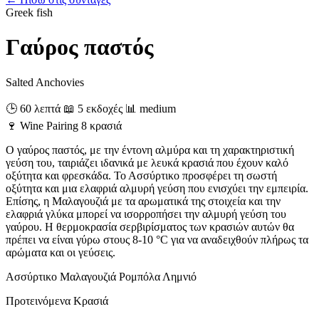
Greek
fish
Γαύρος παστός
Salted Anchovies
🕒 60 λεπτά
📖 5 εκδοχές
📊 medium
🍷
Wine Pairing
8 κρασιά
Ο γαύρος παστός, με την έντονη αλμύρα και τη χαρακτηριστική
γεύση του, ταιριάζει ιδανικά με λευκά κρασιά που έχουν καλό
οξύτητα και φρεσκάδα. Το Ασσύρτικο προσφέρει τη σωστή
οξύτητα και μια ελαφριά αλμυρή γεύση που ενισχύει την εμπειρία.
Επίσης, η Μαλαγουζιά με τα αρωματικά της στοιχεία και την
ελαφριά γλύκα μπορεί να ισορροπήσει την αλμυρή γεύση του
γαύρου. Η θερμοκρασία σερβιρίσματος των κρασιών αυτών θα
πρέπει να είναι γύρω στους 8-10 °C για να αναδειχθούν πλήρως τα
αρώματα και οι γεύσεις.
Ασσύρτικο
Μαλαγουζιά
Ρομπόλα
Λημνιό
Προτεινόμενα Κρασιά