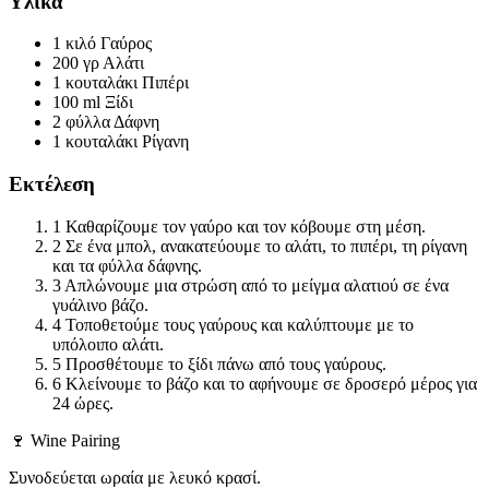
Υλικά
1 κιλό
Γαύρος
200 γρ
Αλάτι
1 κουταλάκι
Πιπέρι
100 ml
Ξίδι
2 φύλλα
Δάφνη
1 κουταλάκι
Ρίγανη
Εκτέλεση
1
Καθαρίζουμε τον γαύρο και τον κόβουμε στη μέση.
2
Σε ένα μπολ, ανακατεύουμε το αλάτι, το πιπέρι, τη ρίγανη
και τα φύλλα δάφνης.
3
Απλώνουμε μια στρώση από το μείγμα αλατιού σε ένα
γυάλινο βάζο.
4
Τοποθετούμε τους γαύρους και καλύπτουμε με το
υπόλοιπο αλάτι.
5
Προσθέτουμε το ξίδι πάνω από τους γαύρους.
6
Κλείνουμε το βάζο και το αφήνουμε σε δροσερό μέρος για
24 ώρες.
🍷 Wine Pairing
Συνοδεύεται ωραία με λευκό κρασί.