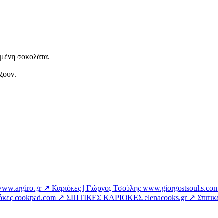
ωμένη σοκολάτα.
ξουν.
ww.argiro.gr ↗
Καριόκες | Γιώργος Τσούλης
www.giorgostsoulis.co
όκες
cookpad.com ↗
ΣΠΙΤΙΚΕΣ ΚΑΡΙΟΚΕΣ
elenacooks.gr ↗
Σπιτικ