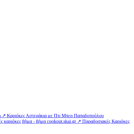
m ↗
Καριόκες Αστεράκια με Πτι Μπερ Παπαδοπούλου
ές καριόκες βήμα - βήμα
cookout.skai.gr ↗
Παραδοσιακές Καριόκες