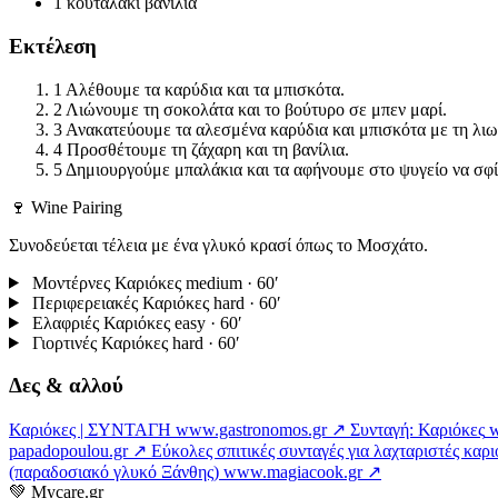
1 κουταλάκι
βανίλια
Εκτέλεση
1
Αλέθουμε τα καρύδια και τα μπισκότα.
2
Λιώνουμε τη σοκολάτα και το βούτυρο σε μπεν μαρί.
3
Ανακατεύουμε τα αλεσμένα καρύδια και μπισκότα με τη λι
4
Προσθέτουμε τη ζάχαρη και τη βανίλια.
5
Δημιουργούμε μπαλάκια και τα αφήνουμε στο ψυγείο να σφί
🍷 Wine Pairing
Συνοδεύεται τέλεια με ένα γλυκό κρασί όπως το Μοσχάτο.
Μοντέρνες Καριόκες
medium · 60′
Περιφερειακές Καριόκες
hard · 60′
Ελαφριές Καριόκες
easy · 60′
Γιορτινές Καριόκες
hard · 60′
Δες & αλλού
Καριόκες | ΣΥΝΤΑΓΗ
www.gastronomos.gr ↗
Συνταγή: Καριόκες
w
papadopoulou.gr ↗
Εύκολες σπιτικές συνταγές για λαχταριστές καρι
(παραδοσιακό γλυκό Ξάνθης)
www.magiacook.gr ↗
💚
Mycare.gr