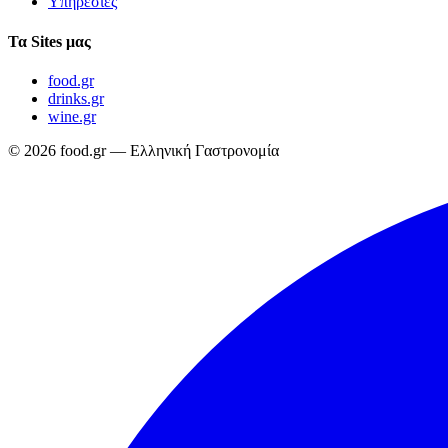
Υπηρεσίες
Τα Sites μας
food.gr
drinks.gr
wine.gr
© 2026 food.gr — Ελληνική Γαστρονομία