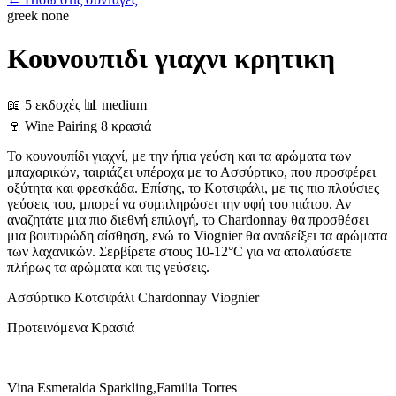
greek
none
Κουνουπιδι γιαχνι κρητικη
📖 5 εκδοχές
📊 medium
🍷
Wine Pairing
8 κρασιά
Το κουνουπίδι γιαχνί, με την ήπια γεύση και τα αρώματα των
μπαχαρικών, ταιριάζει υπέροχα με το Ασσύρτικο, που προσφέρει
οξύτητα και φρεσκάδα. Επίσης, το Κοτσιφάλι, με τις πιο πλούσιες
γεύσεις του, μπορεί να συμπληρώσει την υφή του πιάτου. Αν
αναζητάτε μια πιο διεθνή επιλογή, το Chardonnay θα προσθέσει
μια βουτυρώδη αίσθηση, ενώ το Viognier θα αναδείξει τα αρώματα
των λαχανικών. Σερβίρετε στους 10-12°C για να απολαύσετε
πλήρως τα αρώματα και τις γεύσεις.
Ασσύρτικο
Κοτσιφάλι
Chardonnay
Viognier
Προτεινόμενα Κρασιά
Vina Esmeralda Sparkling,Familia Torres