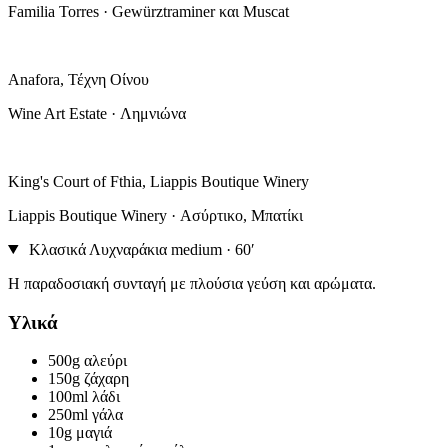
Familia Torres · Gewürztraminer και Muscat
Anafora, Τέχνη Οίνου
Wine Art Estate · Λημνιώνα
King's Court of Fthia, Liappis Boutique Winery
Liappis Boutique Winery · Ασύρτικο, Μπατίκι
Κλασικά Λυχναράκια
medium · 60′
Η παραδοσιακή συνταγή με πλούσια γεύση και αρώματα.
Υλικά
500g
αλεύρι
150g
ζάχαρη
100ml
λάδι
250ml
γάλα
10g
μαγιά