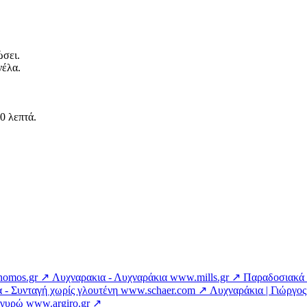
ώσει.
νέλα.
0 λεπτά.
nomos.gr ↗
Λυχναρακια - Λυχναράκια
www.mills.gr ↗
Παραδοσιακά Κ
 - Συνταγή χωρίς γλουτένη
www.schaer.com ↗
Λυχναράκια | Γιώργο
ργυρώ
www.argiro.gr ↗