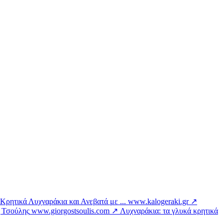
ρητικά Λυχναράκια και Ανεβατά με ...
www.kalogeraki.gr ↗
ς Τσούλης
www.giorgostsoulis.com ↗
Λυχναράκια: τα γλυκά κρητικά