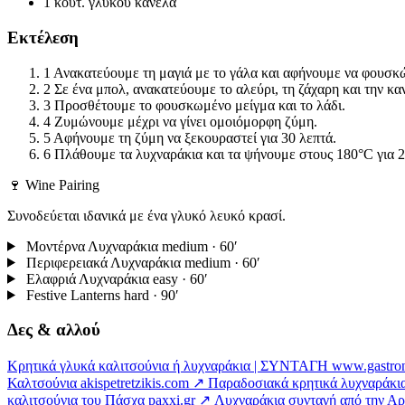
1 κουτ. γλυκού
κανέλα
Εκτέλεση
1
Ανακατεύουμε τη μαγιά με το γάλα και αφήνουμε να φουσκ
2
Σε ένα μπολ, ανακατεύουμε το αλεύρι, τη ζάχαρη και την κα
3
Προσθέτουμε το φουσκωμένο μείγμα και το λάδι.
4
Ζυμώνουμε μέχρι να γίνει ομοιόμορφη ζύμη.
5
Αφήνουμε τη ζύμη να ξεκουραστεί για 30 λεπτά.
6
Πλάθουμε τα λυχναράκια και τα ψήνουμε στους 180°C για 2
🍷 Wine Pairing
Συνοδεύεται ιδανικά με ένα γλυκό λευκό κρασί.
Μοντέρνα Λυχναράκια
medium · 60′
Περιφερειακά Λυχναράκια
medium · 60′
Ελαφριά Λυχναράκια
easy · 60′
Festive Lanterns
hard · 90′
Δες & αλλού
Κρητικά γλυκά καλιτσούνια ή λυχναράκια | ΣΥΝΤΑΓΗ
www.gastro
Καλτσούνια
akispetretzikis.com ↗
Παραδοσιακά κρητικά λυχναράκια
καλιτσούνια του Πάσχα
paxxi.gr ↗
Λυχναράκια συνταγή από την Α