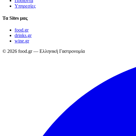
Προϊόντα
Υπηρεσίες
Τα Sites μας
food.gr
drinks.gr
wine.gr
© 2026 food.gr — Ελληνική Γαστρονομία