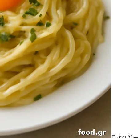
Εικόνα AI —