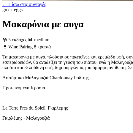
← Πίσω στις συνταγές
greek
eggs
Μακαρόνια με αυγα
📖 5 εκδοχές
📊 medium
🍷
Wine Pairing
8 κρασιά
Τα μακαρόνια με αυγά, πλούσια σε πρωτεΐνες και κρεμώδη υφή, συν
εσπεριδοειδών, θα αναδείξει τη γεύση του πιάτου, ενώ η Μαλαγουζι
πλούτο και βελούδινη υφή, δημιουργώντας μια όμορφη αντίθεση. Σε
Ασσύρτικο
Μαλαγουζιά
Chardonnay
Ροδίτης
Προτεινόμενα Κρασιά
La Terre Pres du Soleil, Γκιρλέμης
Γκιρλέμης · Μαλαγουζιά