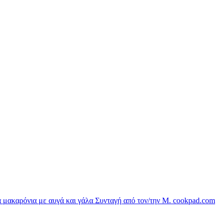
 μακαρόνια με αυγά και γάλα Συνταγή από τον/την Μ.
cookpad.com