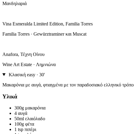
Μανδηλαριά
Vina Esmeralda Limited Edition, Familia Torres
Familia Torres · Gewürztraminer και Muscat
Anafora, Τέχνη Οίνου
Wine Art Estate · Λημνιώνα
Κλασική
easy · 30′
Μακαρόνια με αυγά, φτιαγμένα με τον παραδοσιακό ελληνικό τρόπο
Υλικά
300g
μακαρόνια
4
αυγά
50ml
ελαιόλαδο
100g
φέτα
1 tsp
πιπέρι