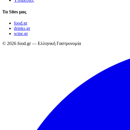
Υπηρεσίες
Τα Sites μας
food.gr
drinks.gr
wine.gr
© 2026 food.gr — Ελληνική Γαστρονομία