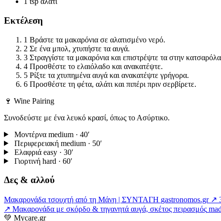
1 tsp
αλάτι
Εκτέλεση
1
Βράστε τα μακαρόνια σε αλατισμένο νερό.
2
Σε ένα μπολ, χτυπήστε τα αυγά.
3
Στραγγίστε τα μακαρόνια και επιστρέψτε τα στην κατσαρόλα
4
Προσθέστε το ελαιόλαδο και ανακατέψτε.
5
Ρίξτε τα χτυπημένα αυγά και ανακατέψτε γρήγορα.
6
Προσθέστε τη φέτα, αλάτι και πιπέρι πριν σερβίρετε.
🍷 Wine Pairing
Συνοδεύστε με ένα λευκό κρασί, όπως το Ασύρτικο.
Μοντέρνα
medium · 40′
Περιφερειακή
medium · 50′
Ελαφριά
easy · 30′
Γιορτινή
hard · 60′
Δες & αλλού
Μακαρονάδα τσουχτή από τη Μάνη | ΣΥΝΤΑΓΗ
gastronomos.gr ↗
↗
Μακαρονάδα με σκόρδο & τηγανητά αυγά, σκέτος πειρασμός
mad
💚
Mycare.gr