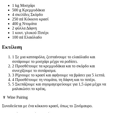
1 kg
Μοσχάρι
500 g
Κρεμμυδάκια
4 σκελίδες
Σκόρδο
250 ml
Κόκκινο κρασί
400 g
Ντομάτα
2 φύλλα
Δάφνη
1 κουτ. γλυκού
Πιπέρι
100 ml
Ελαιόλαδο
Εκτέλεση
1
Σε μια κατσαρόλα, ζεσταίνουμε το ελαιόλαδο και
σοτάρουμε το μοσχάρι μέχρι να ροδίσει.
2
Προσθέτουμε τα κρεμμυδάκια και το σκόρδο και
συνεχίζουμε το σοτάρισμα.
3
Ρίχνουμε το κρασί και αφήνουμε να βράσει για 5 λεπτά.
4
Προσθέτουμε τη ντομάτα, τη δάφνη και το πιπέρι.
5
Σκεπάζουμε και σιγομαγειρεύουμε για 1,5 ώρα μέχρι να
μαλακώσει το κρέας.
🍷 Wine Pairing
Συνοδεύεται με ένα κόκκινο κρασί, όπως το Ξινόμαυρο.