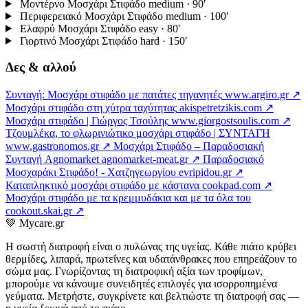
Μοντέρνο Μοσχάρι Στιφάδο
medium · 90′
Περιφερειακό Μοσχάρι Στιφάδο
medium · 100′
Ελαφρύ Μοσχάρι Στιφάδο
easy · 80′
Γιορτινό Μοσχάρι Στιφάδο
hard · 150′
Δες & αλλού
Συνταγή: Μοσχάρι στιφάδο με πατάτες τηγανητές
www.argiro.gr ↗
Μοσχάρι στιφάδο στη χύτρα ταχύτητας
akispetretzikis.com ↗
Μοσχάρι στιφάδο | Γιώργος Τσούλης
www.giorgostsoulis.com ↗
Τζουμλέκα, το φλωρινιώτικο μοσχάρι στιφάδο | ΣΥΝΤΑΓΗ
www.gastronomos.gr ↗
Μοσχάρι Στιφάδο – Παραδοσιακή
Συνταγή Agnomarket
agnomarket-meat.gr ↗
Παραδοσιακό
Μοσχαράκι Στιφάδο! - Χατζηγεωργίου
evripidou.gr ↗
Καταπληκτικό μοσχάρι στιφάδο με κάστανα
cookpad.com ↗
Μοσχάρι στιφάδο με τα κρεμμυδάκια και με τα όλα του
cookout.skai.gr ↗
💚
Mycare.gr
Η σωστή διατροφή είναι ο πυλώνας της υγείας. Κάθε πιάτο κρύβει
θερμίδες, λιπαρά, πρωτεΐνες και υδατάνθρακες που επηρεάζουν το
σώμα μας. Γνωρίζοντας τη διατροφική αξία των τροφίμων,
μπορούμε να κάνουμε συνειδητές επιλογές για ισορροπημένα
γεύματα. Μετρήστε, συγκρίνετε και βελτιώστε τη διατροφή σας —