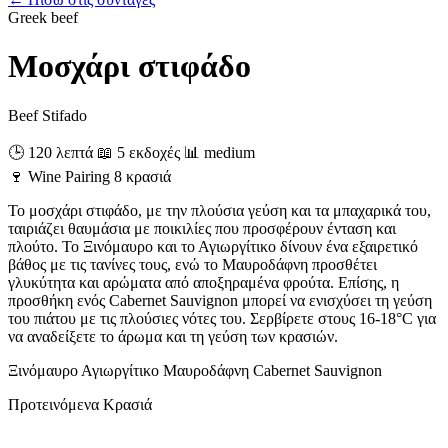
Greek
beef
Μοσχάρι στιφάδο
Beef Stifado
🕒 120 λεπτά
📖 5 εκδοχές
📊 medium
🍷
Wine Pairing
8 κρασιά
Το μοσχάρι στιφάδο, με την πλούσια γεύση και τα μπαχαρικά του,
ταιριάζει θαυμάσια με ποικιλίες που προσφέρουν ένταση και
πλούτο. Το Ξινόμαυρο και το Αγιωργίτικο δίνουν ένα εξαιρετικό
βάθος με τις τανίνες τους, ενώ το Μαυροδάφνη προσθέτει
γλυκύτητα και αρώματα από αποξηραμένα φρούτα. Επίσης, η
προσθήκη ενός Cabernet Sauvignon μπορεί να ενισχύσει τη γεύση
του πιάτου με τις πλούσιες νότες του. Σερβίρετε στους 16-18°C για
να αναδείξετε το άρωμα και τη γεύση των κρασιών.
Ξινόμαυρο
Αγιωργίτικο
Μαυροδάφνη
Cabernet Sauvignon
Προτεινόμενα Κρασιά