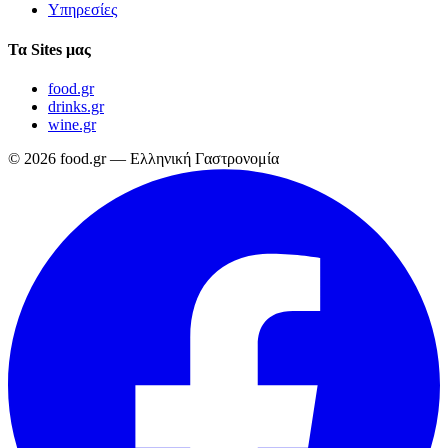
Υπηρεσίες
Τα Sites μας
food.gr
drinks.gr
wine.gr
© 2026 food.gr — Ελληνική Γαστρονομία