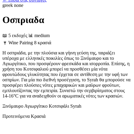
greek
none
Οσπριαδα
📖 5 εκδοχές
📊 medium
🍷
Wine Pairing
8 κρασιά
Η οσπριάδα, με την πλούσια και γήινη γεύση της, ταιριάζει
υπέροχα με ελληνικές ποικιλίες όπως το Ξινόμαυρο και το
Αγιωργίτικο, που προσφέρουν φρεσκάδα και ισορροπία. Επίσης, η
χρήση του Κοτσιφαλιού μπορεί να προσθέσει μία νότα
φρουτώδους γλυκύτητας που έρχεται σε αντίθεση με την υφή των
οσπρίων. Για μία πιο διεθνή προσέγγιση, το Syrah θα μπορούσε να
προσφέρει πλούσιες νότες μπαχαρικών και μαύρων φρούτων,
εμπλουτίζοντας την εμπειρία. Συνιστώ την σερβιρίσματος στους
14-16°C για να αναδειχθούν οι αρωματικές νότες των κρασιών.
Ξινόμαυρο
Αγιωργίτικο
Κοτσιφάλι
Syrah
Προτεινόμενα Κρασιά