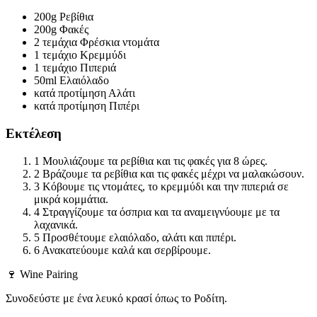
200g
Ρεβίθια
200g
Φακές
2 τεμάχια
Φρέσκια ντομάτα
1 τεμάχιο
Κρεμμύδι
1 τεμάχιο
Πιπεριά
50ml
Ελαιόλαδο
κατά προτίμηση
Αλάτι
κατά προτίμηση
Πιπέρι
Εκτέλεση
1
Μουλιάζουμε τα ρεβίθια και τις φακές για 8 ώρες.
2
Βράζουμε τα ρεβίθια και τις φακές μέχρι να μαλακώσουν.
3
Κόβουμε τις ντομάτες, το κρεμμύδι και την πιπεριά σε
μικρά κομμάτια.
4
Στραγγίζουμε τα όσπρια και τα αναμειγνύουμε με τα
λαχανικά.
5
Προσθέτουμε ελαιόλαδο, αλάτι και πιπέρι.
6
Ανακατεύουμε καλά και σερβίρουμε.
🍷 Wine Pairing
Συνοδεύστε με ένα λευκό κρασί όπως το Ροδίτη.