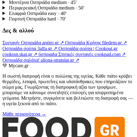
Μοντέρνα Οσπριάδα
medium · 45′
Περιφερειακή Οσπριάδα
medium · 50′
Ελαφριά Οσπριάδα
easy · 40′
Γιορτινή Οσπριάδα
hard · 70′
Δες & αλλού
Συνταγή: Οσπριάδα
argiro.gr ↗
Οσπριάδα Κρήτης
filedem.gr ↗
Οσπριάδα σούπα
3alfa.gr ↗
Οσπριάδα σούπα | Cookout.gr
cookout.skai.gr ↗
όσπριαδα Σπιτικές συνταγές
cookpad.com ↗
Οσπριάδα σαλάτα!
aliona-stratulat.gr ↗
💚
Mycare.gr
Η σωστή διατροφή είναι ο πυλώνας της υγείας. Κάθε πιάτο κρύβει
θερμίδες, λιπαρά, πρωτεΐνες και υδατάνθρακες που επηρεάζουν το
σώμα μας. Γνωρίζοντας τη διατροφική αξία των τροφίμων,
μπορούμε να κάνουμε συνειδητές επιλογές για ισορροπημένα
γεύματα. Μετρήστε, συγκρίνετε και βελτιώστε τη διατροφή σας —
η υγεία ξεκινά από το πιάτο.
Μάθε περισσότερα →