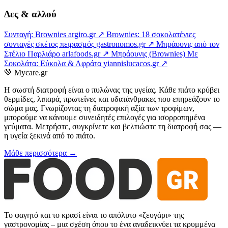
Δες & αλλού
Συνταγή: Brownies
argiro.gr ↗
Brownies: 18 σοκολατένιες
συνταγές σκέτος πειρασμός
gastronomos.gr ↗
Μπράουνις από τον
Στέλιο Παρλιάρο
arlafoods.gr ↗
Μπράουνις (Brownies) Με
Σοκολάτα: Εύκολα & Αφράτα
yiannislucacos.gr ↗
💚
Mycare.gr
Η σωστή διατροφή είναι ο πυλώνας της υγείας. Κάθε πιάτο κρύβει
θερμίδες, λιπαρά, πρωτεΐνες και υδατάνθρακες που επηρεάζουν το
σώμα μας. Γνωρίζοντας τη διατροφική αξία των τροφίμων,
μπορούμε να κάνουμε συνειδητές επιλογές για ισορροπημένα
γεύματα. Μετρήστε, συγκρίνετε και βελτιώστε τη διατροφή σας —
η υγεία ξεκινά από το πιάτο.
Μάθε περισσότερα →
Το φαγητό και το κρασί είναι το απόλυτο «ζευγάρι» της
γαστρονομίας – μια σχέση όπου το ένα αναδεικνύει τα κρυμμένα