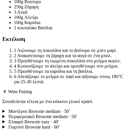
100g
Βούτυρο
250g
Ζάχαρη
3
Αυγά
100g
Αλεύρι
100g
Καρύδια
1 κουταλάκι
Βανίλια
Εκτέλεση
1
Λιώνουμε τη σοκολάτα και το βούτυρο σε μπεν μαρί.
2
Ανακατεύουμε τη ζάχαρη και τα αυγά σε ένα μπολ.
3
Προσθέτουμε τη λιωμένη σοκολάτα στο μείγμα αυγών.
4
Κοσκινίζουμε το αλεύρι και προσθέτουμε στο μείγμα.
5
Προσθέτουμε τα καρύδια και τη βανίλια.
6
Αδειάζουμε το μείγμα σε ταψί και ψήνουμε στους 180°C
για 25-30 λεπτά.
🍷 Wine Pairing
Συνοδεύεται τέλεια με ένα κόκκινο γλυκό κρασί.
Μοντέρνο Brownie
medium · 50′
Περιφερειακό Brownie
medium · 50′
Ελαφρύ Brownie
easy · 40′
Γιορτινό Brownie
hard · 60′