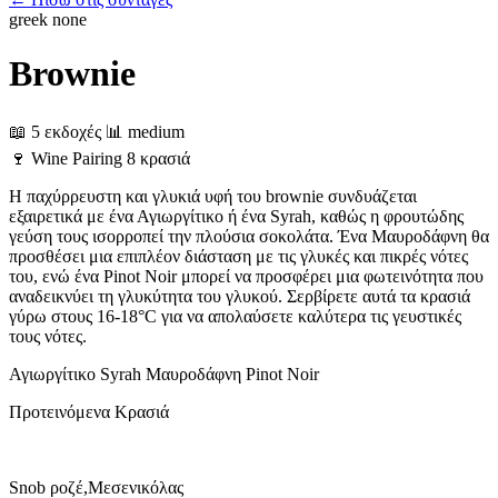
greek
none
Brownie
📖 5 εκδοχές
📊 medium
🍷
Wine Pairing
8 κρασιά
Η παχύρρευστη και γλυκιά υφή του brownie συνδυάζεται
εξαιρετικά με ένα Αγιωργίτικο ή ένα Syrah, καθώς η φρουτώδης
γεύση τους ισορροπεί την πλούσια σοκολάτα. Ένα Μαυροδάφνη θα
προσθέσει μια επιπλέον διάσταση με τις γλυκές και πικρές νότες
του, ενώ ένα Pinot Noir μπορεί να προσφέρει μια φωτεινότητα που
αναδεικνύει τη γλυκύτητα του γλυκού. Σερβίρετε αυτά τα κρασιά
γύρω στους 16-18°C για να απολαύσετε καλύτερα τις γευστικές
τους νότες.
Αγιωργίτικο
Syrah
Μαυροδάφνη
Pinot Noir
Προτεινόμενα Κρασιά
Snob ροζέ,Μεσενικόλας