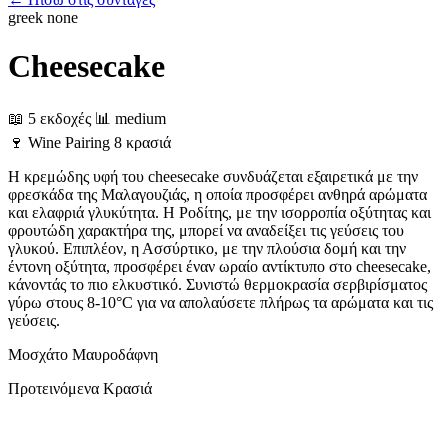
greek
none
Cheesecake
📖 5 εκδοχές
📊 medium
🍷
Wine Pairing
8 κρασιά
Η κρεμώδης υφή του cheesecake συνδυάζεται εξαιρετικά με την
φρεσκάδα της Μαλαγουζιάς, η οποία προσφέρει ανθηρά αρώματα
και ελαφριά γλυκύτητα. Η Ροδίτης, με την ισορροπία οξύτητας και
φρουτώδη χαρακτήρα της, μπορεί να αναδείξει τις γεύσεις του
γλυκού. Επιπλέον, η Ασσύρτικο, με την πλούσια δομή και την
έντονη οξύτητα, προσφέρει έναν ωραίο αντίκτυπο στο cheesecake,
κάνοντάς το πιο ελκυστικό. Συνιστώ θερμοκρασία σερβιρίσματος
γύρω στους 8-10°C για να απολαύσετε πλήρως τα αρώματα και τις
γεύσεις.
Μοσχάτο
Μαυροδάφνη
Προτεινόμενα Κρασιά