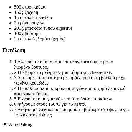
500g
τυρί κρέμα
150g
ζάχαρη
1 κουταλάκι
βανίλια
3
κρόκοι αυγών
200g
μπισκότα τύπου digestive
100g
βούτυρο
2 κουταλιές
λεμόνι (χυμός)
Εκτέλεση
1
Αλέθουμε τα μπισκότα και τα ανακατεύουμε με το
λιωμένο βούτυρο.
2
Πιέζουμε το μείγμα σε μια φόρμα για cheesecake.
3
Χτυπάμε το τυρί κρέμα με τη ζάχαρη και τη βανίλια μέχρι
να γίνει κρεμώδες.
4
Προσθέτουμε τους κρόκους αυγών και το χυμό λεμονιού
και ανακατεύουμε.
5
Ρίχνουμε το μείγμα πάνω από τη βάση μπισκότων.
6
Ψήνουμε στους 160°C για 45 λεπτά.
7
Αφήνουμε να κρυώσει και μετά το βάζουμε στο ψυγείο για
τουλάχιστον 4 ώρες.
🍷 Wine Pairing