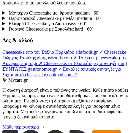
Δοκιμάστε το με μια γλυκιά λευκή ποικιλία.
Μοντέρνο Cheesecake με Φρούτα
medium · 60′
Περιφερειακό Cheesecake με Μέλι
medium · 60′
Ελαφρύ Cheesecake για Δίαιτα
easy · 60′
Γιορτινό Cheesecake με Σοκολάτα
hard · 60′
Δες & αλλού
Cheesecake από τον Στέλιο Παρλιάρο
arlafoods.gr ↗
Cheesecake |
Γιώργος Τσούλης
giorgostsoulis.com ↗
Τσιζκέικ (cheesecake) της
Αργυρώς
argiro.gr ↗
Cheesecake: οι 10 καλύτερες συνταγές μας |
ΣΥΝΤΑΓΕΣ
gastronomos.gr ↗
Εύκολες σπιτικές συνταγές για
λαχταριστό cheesecake
cookpad.com ↗
💚
Mycare.gr
Η σωστή διατροφή είναι ο πυλώνας της υγείας. Κάθε πιάτο κρύβει
θερμίδες, λιπαρά, πρωτεΐνες και υδατάνθρακες που επηρεάζουν το
σώμα μας. Γνωρίζοντας τη διατροφική αξία των τροφίμων,
μπορούμε να κάνουμε συνειδητές επιλογές για ισορροπημένα
γεύματα. Μετρήστε, συγκρίνετε και βελτιώστε τη διατροφή σας —
η υγεία ξεκινά από το πιάτο.
Μάθε περισσότερα →