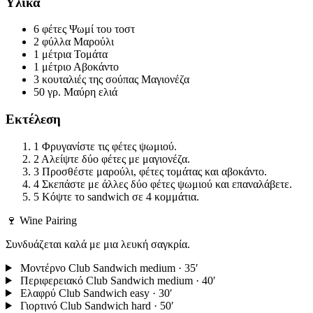
Υλικά
6 φέτες
Ψωμί του τοστ
2 φύλλα
Μαρούλι
1 μέτρια
Τομάτα
1 μέτριο
Αβοκάντο
3 κουταλιές της σούπας
Μαγιονέζα
50 γρ.
Μαύρη ελιά
Εκτέλεση
1
Φρυγανίστε τις φέτες ψωμιού.
2
Αλείψτε δύο φέτες με μαγιονέζα.
3
Προσθέστε μαρούλι, φέτες τομάτας και αβοκάντο.
4
Σκεπάστε με άλλες δύο φέτες ψωμιού και επαναλάβετε.
5
Κόψτε το sandwich σε 4 κομμάτια.
🍷 Wine Pairing
Συνδυάζεται καλά με μια λευκή σαγκρία.
Μοντέρνο Club Sandwich
medium · 35′
Περιφερειακό Club Sandwich
medium · 40′
Ελαφρύ Club Sandwich
easy · 30′
Γιορτινό Club Sandwich
hard · 50′