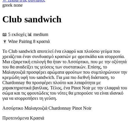
greek
none
Club sandwich
📖 5 εκδοχές
📊 medium
🍷
Wine Pairing
8 κρασιά
Το Club sandwich αποτελεί ένα ελαφρύ και πλούσιο γεύμα που
χρειάζεται έναν συνδυασμό κρασιών με φρεσκάδα και ισορροπία.
Μια εξαιρετική επιλογή θα ήταν το Ασσύρτικο, που με την οξύτητά
του θα αναδείξει τις γεύσεις των συστατικών. Επίσης, το
Μαλαγουζιά προσφέρει αρώματα φρούτων που συμπληρώνουν την
κρεμώδη υφή του sandwich. Για μια πιο διεθνή διάσταση, το
Chardonnay θα προσφέρει πλούτο και λιπαρότητα με
χαρακτηριστικά βανίλιας. Τέλος, ένα Pinot Noir με την ελαφριά του
σώμα και τις φρουτώδεις του νότες θα μπορούσε να είναι ιδανικό
για να ισορροπήσει τη γεύση.
Ασσύρτικο
Μαλαγουζιά
Chardonnay
Pinot Noir
Προτεινόμενα Κρασιά