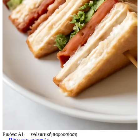
Εικόνα AI — ενδεικτική παρουσίαση
← Πίσω στις συνταγές