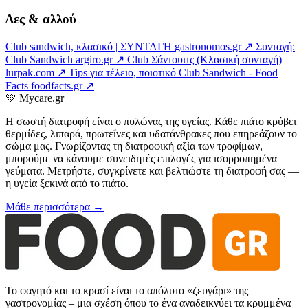
Δες & αλλού
Club sandwich, κλασικό | ΣΥΝΤΑΓΗ
gastronomos.gr ↗
Συνταγή:
Club Sandwich
argiro.gr ↗
Club Σάντουιτς (Κλασική συνταγή)
lurpak.com ↗
Tips για τέλειο, ποιοτικό Club Sandwich - Food
Facts
foodfacts.gr ↗
💚
Mycare.gr
Η σωστή διατροφή είναι ο πυλώνας της υγείας. Κάθε πιάτο κρύβει
θερμίδες, λιπαρά, πρωτεΐνες και υδατάνθρακες που επηρεάζουν το
σώμα μας. Γνωρίζοντας τη διατροφική αξία των τροφίμων,
μπορούμε να κάνουμε συνειδητές επιλογές για ισορροπημένα
γεύματα. Μετρήστε, συγκρίνετε και βελτιώστε τη διατροφή σας —
η υγεία ξεκινά από το πιάτο.
Μάθε περισσότερα →
Το φαγητό και το κρασί είναι το απόλυτο «ζευγάρι» της
γαστρονομίας – μια σχέση όπου το ένα αναδεικνύει τα κρυμμένα