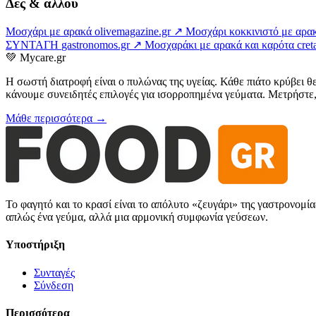
Δες & αλλού
Μοσχάρι με αρακά
olivemagazine.gr ↗
Μοσχάρι κοκκινιστό με αρακ
ΣΥΝΤΑΓΗ
gastronomos.gr ↗
Μοσχαράκι με αρακά και καρότα
cre
💚
Mycare.gr
Η σωστή διατροφή είναι ο πυλώνας της υγείας. Κάθε πιάτο κρύβει θ
κάνουμε συνειδητές επιλογές για ισορροπημένα γεύματα. Μετρήστε, 
Μάθε περισσότερα →
Το φαγητό και το κρασί είναι το απόλυτο «ζευγάρι» της γαστρονομί
απλώς ένα γεύμα, αλλά μια αρμονική συμφωνία γεύσεων.
Υποστήριξη
Συνταγές
Σύνδεση
Περισσότερα