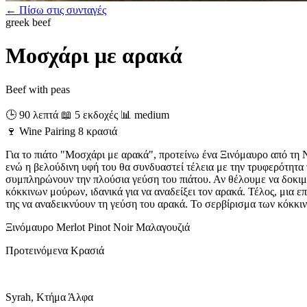
← Πίσω στις συνταγές
greek
beef
Μοσχάρι με αρακά
Beef with peas
🕒 90 λεπτά
📖 5 εκδοχές
📊 medium
🍷
Wine Pairing
8 κρασιά
Για το πιάτο "Μοσχάρι με αρακά", προτείνω ένα Ξινόμαυρο από τη
ενώ η βελούδινη υφή του θα συνδυαστεί τέλεια με την τρυφερότητα 
συμπληρώνουν την πλούσια γεύση του πιάτου. Αν θέλουμε να δοκιμά
κόκκινων μούρων, ιδανικά για να αναδείξει τον αρακά. Τέλος, μια
της να αναδεικνύουν τη γεύση του αρακά. Το σερβίρισμα των κόκκι
Ξινόμαυρο
Merlot
Pinot Noir
Μαλαγουζιά
Προτεινόμενα Κρασιά
Syrah, Κτήμα Άλφα