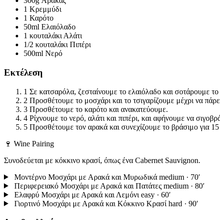
300g
Αρακάς
1
Κρεμμύδι
1
Καρότο
50ml
Ελαιόλαδο
1 κουταλάκι
Αλάτι
1/2 κουταλάκι
Πιπέρι
500ml
Νερό
Εκτέλεση
1
Σε κατσαρόλα, ζεσταίνουμε το ελαιόλαδο και σοτάρουμε το 
2
Προσθέτουμε το μοσχάρι και το τσιγαρίζουμε μέχρι να πάρε
3
Προσθέτουμε το καρότο και ανακατεύουμε.
4
Ρίχνουμε το νερό, αλάτι και πιπέρι, και αφήνουμε να σιγοβρά
5
Προσθέτουμε τον αρακά και συνεχίζουμε το βράσιμο για 15
🍷 Wine Pairing
Συνοδεύεται με κόκκινο κρασί, όπως ένα Cabernet Sauvignon.
Μοντέρνο Μοσχάρι με Αρακά και Μυρωδικά
medium · 70′
Περιφερειακό Μοσχάρι με Αρακά και Πατάτες
medium · 80′
Ελαφρύ Μοσχάρι με Αρακά και Λεμόνι
easy · 60′
Γιορτινό Μοσχάρι με Αρακά και Κόκκινο Κρασί
hard · 90′