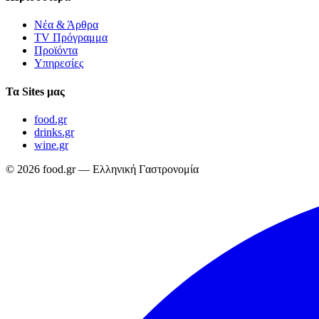
Νέα & Άρθρα
TV Πρόγραμμα
Προϊόντα
Υπηρεσίες
Τα Sites μας
food.gr
drinks.gr
wine.gr
© 2026 food.gr — Ελληνική Γαστρονομία