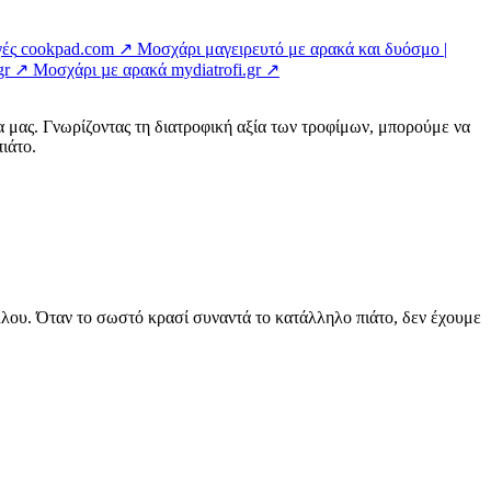
γές
cookpad.com ↗
Μοσχάρι μαγειρευτό με αρακά και δυόσμο |
.gr ↗
Μοσχάρι µε αρακά
mydiatrofi.gr ↗
α μας. Γνωρίζοντας τη διατροφική αξία των τροφίμων, μπορούμε να
ιάτο.
άλλου. Όταν το σωστό κρασί συναντά το κατάλληλο πιάτο, δεν έχουμε