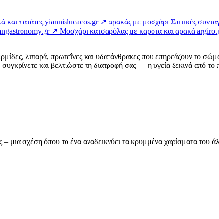
ά και πατάτες
yiannislucacos.gr ↗
αρακάς με μοσχάρι Σπιτικές συντα
tangastronomy.gr ↗
Μοσχάρι κατσαρόλας με καρότα και αρακά
argiro
ερμίδες, λιπαρά, πρωτεΐνες και υδατάνθρακες που επηρεάζουν το σώμ
συγκρίνετε και βελτιώστε τη διατροφή σας — η υγεία ξεκινά από το π
ας – μια σχέση όπου το ένα αναδεικνύει τα κρυμμένα χαρίσματα του 