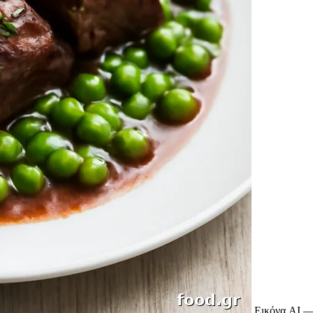
Εικόνα AI —