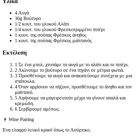
Υλικά
4
Αυγά
30g
Βούτυρο
1/2 κουτ. του γλυκού
Αλάτι
1/4 κουτ. του γλυκού
Φρεσκοτριμμένο πιπέρι
1 κουτ. της σούπας
Φρέσκος άνηθος
1 κουτ. της σούπας
Φρέσκος μαϊντανός
Εκτέλεση
1
Σε ένα μπολ, χτυπάμε τα αυγά με το αλάτι και το πιπέρι.
2
Λιώνουμε το βούτυρο σε ένα τηγάνι σε μέτρια φωτιά.
3
Προσθέτουμε τα αυγά και ανακατεύουμε συνέχεια με μια
σπάτουλα.
4
Όταν αρχίσουν να πήζουν, προσθέτουμε το άνηθο και τον
μαϊντανό.
5
Αφήνουμε να μαγειρευτούν μέχρι να γίνουν απαλά και
κρεμώδη.
6
Σερβίρουμε αμέσως.
🍷 Wine Pairing
Ένα ελαφρύ λευκό κρασί όπως το Ασύρτικο.