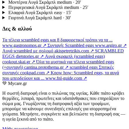
Μοντέρνα Αυγά Σκράμπλ
medium · 20′
Περιφερειακά Αυγά Σκράμπλ
medium · 25′
Ελαφριά Αυγά Σκράμπλ
easy · 15′
Γιορτινά Αυγά Σκράμπλ
hard · 30′
Δες & αλλού
Τα τέλεια scrambled eggs και 8 διαφορετικοί τρόποι να τα ...
www.gastronomos.gr ↗
Συνταγή: Scrambled eggs
www.argiro.gr ↗
Αυγά scrambled με σολομό
akispetretzikis.com ↗
SCRAMBLED
EGGS
dietstories.gr ↗
Αυγά σκραμπλ (scrambled eggs)
cookout.skai.gr ↗
Όλα τα μυστικά για τέλεια scrambled eggs
(+συνταγή)
cantina.protothema.gr ↗
scrambled eggs Σπιτικές
συνταγές
cookpad.com ↗
Know how: Scrambled eggs, τα αυγά
που μπερδεύουν και ...
www.fnl-guide.com ↗
💚
Mycare.gr
Η σωστή διατροφή είναι ο πυλώνας της υγείας. Κάθε πιάτο κρύβει
θερμίδες, λιπαρά, πρωτεΐνες και υδατάνθρακες που επηρεάζουν το
σώμα μας. Γνωρίζοντας τη διατροφική αξία των τροφίμων,
μπορούμε να κάνουμε συνειδητές επιλογές για ισορροπημένα
γεύματα. Μετρήστε, συγκρίνετε και βελτιώστε τη διατροφή σας —
η υγεία ξεκινά από το πιάτο.
Μάθε περισσότερα →