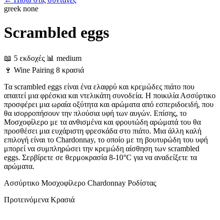
greek
none
Scrambled eggs
📖 5 εκδοχές
📊 medium
🍷
Wine Pairing
8 κρασιά
Τα scrambled eggs είναι ένα ελαφρύ και κρεμώδες πιάτο που
απαιτεί μια φρέσκια και ντελικάτη συνοδεία. Η ποικιλία Ασσύρτικο
προσφέρει μια ωραία οξύτητα και αρώματα από εσπεριδοειδή, που
θα ισορροπήσουν την πλούσια υφή των αυγών. Επίσης, το
Μοσχοφίλερο με τα ανθισμένα και φρουτώδη αρώματά του θα
προσθέσει μια ευχάριστη φρεσκάδα στο πιάτο. Μια άλλη καλή
επιλογή είναι το Chardonnay, το οποίο με τη βουτυρώδη του υφή
μπορεί να συμπληρώσει την κρεμώδη αίσθηση των scrambled
eggs. Σερβίρετε σε θερμοκρασία 8-10°C για να αναδείξετε τα
αρώματα.
Ασσύρτικο
Μοσχοφίλερο
Chardonnay
Ροδίστας
Προτεινόμενα Κρασιά